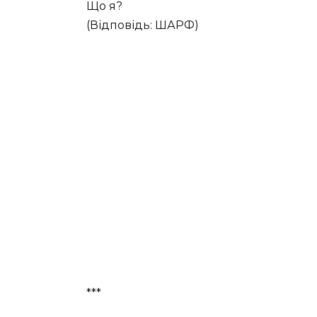
Що я?
(Відповідь: ШАРФ)
***