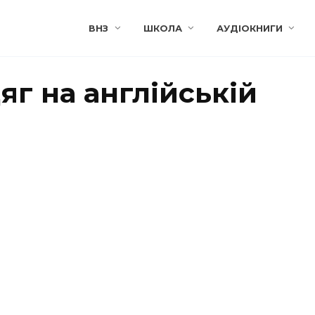
ВНЗ
ШКОЛА
АУДІОКНИГИ
яг на англійській