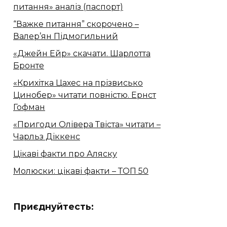
питання» аналіз (паспорт)
“Важке питання” скорочено –
Валер’ян Підмогильний
«Джейн Ейр» скачати. Шарлотта
Бронте
«Крихітка Цахес на прізвисько
Цинобер» читати повністю. Ернст
Гофман
«Пригоди Олівера Твіста» читати –
Чарльз Діккенс
Цікаві факти про Аляску
Молюски: цікаві факти – ТОП 50
Приєднуйтесть: