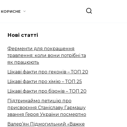
КОРИСНЕ
Нові статті
Ферменти для покращення
травлення: коли вони потрібні та
як працюють
Цікаві факти про геконів – ТОП 20
Цікаві факти про хімію – ТОП 25
Цікаві факти про бізонів – ТОП 20
Підтримаймо петицію про
присвоєння Станіславу Гармашу
звання Героя України посмертно
Валер’ян Підмогильний «Важке