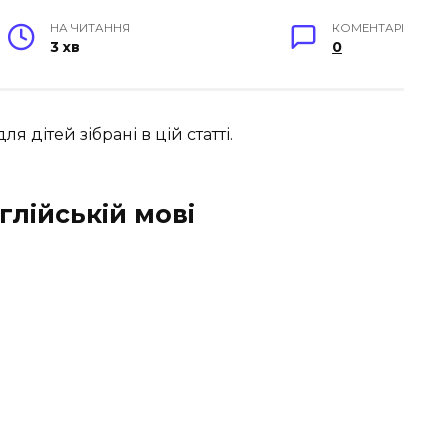
НА ЧИТАННЯ
КОМЕНТАРІ
3 хв
0
я дітей зібрані в цій статті.
глійській мові