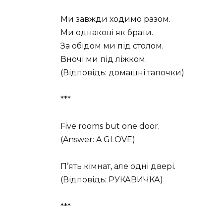
Ми завжди ходимо разом.
Ми однакові як брати.
За обідом ми під столом.
Вночі ми під ліжком.
(Відповідь: домашні тапочки)
***
Five rooms but one door.
(Answer: A GLOVE)
П’ять кімнат, але одні двері.
(Відповідь: РУКАВИЧКА)
***