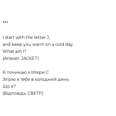
***
I start with the letter J,
and keep you warm on a cold day.
What am I?
(Answer: JACKET)
Я починаю з літери С
Зігрію я тебе в холодний день.
Що я?
(Відповідь: СВЕТР)