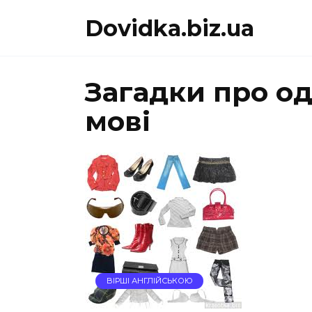
Перейти
Dovidka.biz.ua
до
вмісту
Загадки про од
мові
ВІРШІ АНГЛІЙСЬКОЮ