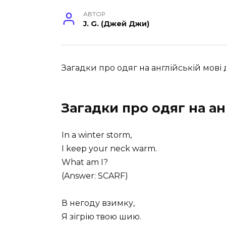
АВТОР
J. G. (Джей Джи)
Загадки про одяг на англійській мові дл
Загадки про одяг на ан
In a winter storm,
I keep your neck warm.
What am I?
(Answer: SCARF)
В негоду взимку,
Я зігрію твою шию.