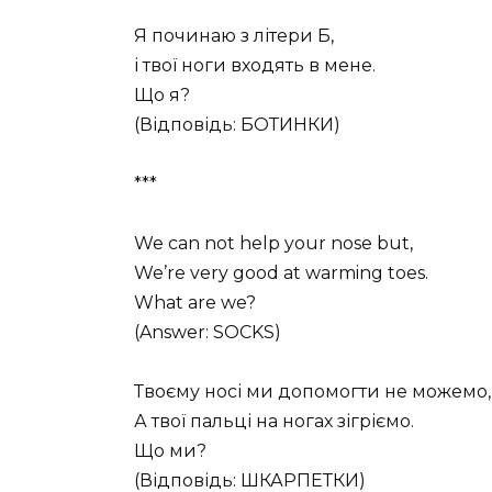
Я починаю з літери Б,
і твої ноги входять в мене.
Що я?
(Відповідь: БОТИНКИ)
***
We can not help your nose but,
We’re very good at warming toes.
What are we?
(Answer: SOCKS)
Твоєму носі ми допомогти не можемо,
А твої пальці на ногах зігріємо.
Що ми?
(Відповідь: ШКАРПЕТКИ)