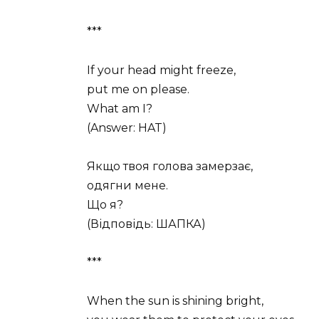
***
If your head might freeze,
put me on please.
What am I?
(Answer: HAT)
Якщо твоя голова замерзає,
одягни мене.
Що я?
(Відповідь: ШАПКА)
***
When the sun is shining bright,