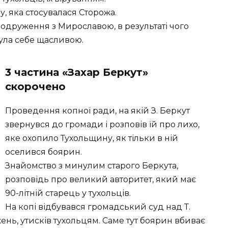
, яка стосувалася Сторожа.
 одруження з Мирославою, в результаті чого
чула себе щасливою.
3 частина «Захар Беркут»
скорочено
Проведення копної ради, на якій З. Беркут
звернувся до громади і розповів їй про лихо,
яке охопило Тухольщину, як тільки в ній
оселився боярин.
Знайомство з минулим старого Беркута,
розповідь про великий авторитет, який має
90-літній старець у тухольців.
На копі відбувався громадський суд над Т.
нь, утисків тухольцям. Саме тут боярин вбиває