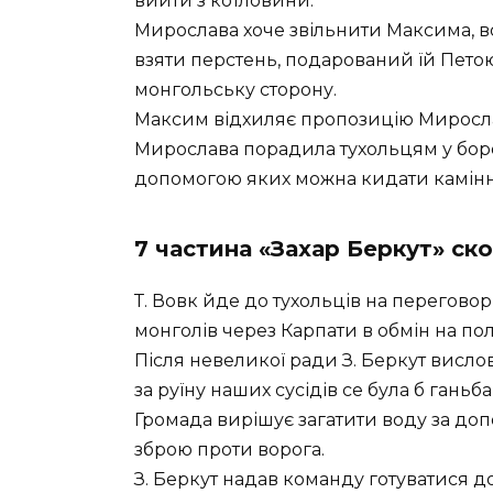
вийти з котловини.
Мирослава хоче звільнити Максима, во
взяти перстень, подарований їй Пето
монгольську сторону.
Максим відхиляє пропозицію Мирослави
Мирослава порадила тухольцям у бор
допомогою яких можна кидати камінн
7 частина «Захар Беркут» ск
Т. Вовк йде до тухольців на перегово
монголів через Карпати в обмін на п
Після невеликої ради З. Беркут висло
за руїну наших сусідів се була б ганьба,
Громада вирішує загатити воду за доп
зброю проти ворога.
З. Беркут надав команду готуватися д