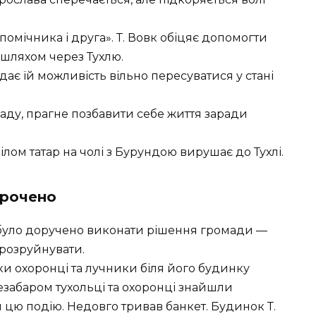
«помічника і друга». Т. Вовк обіцяє допомогти
шляхом через Тухлю.
дає їй можливість вільно пересуватися у стані
раду, прагне позбавити себе життя заради
лом татар на чолі з Бурундою вирушає до Тухлі.
орочено
 було доручено виконати рішення громади —
 розруйнувати.
ки охоронці та лучники біля його будинку
езабаром тухольці та охоронці знайшли
 цю подію. Недовго тривав банкет. Будинок Т.