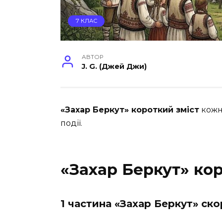
7 КЛАС
АВТОР
J. G. (Джей Джи)
«Захар Беркут» короткий зміст
кожно
події.
«Захар Беркут» кор
1 частина «Захар Беркут» ск