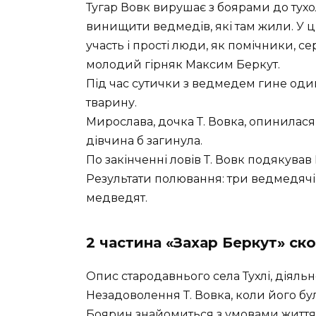
Тугар Вовк вирушає з боярами до тухо
винищити ведмедів, які там жили. У ц
участь і прості люди, як помічники, с
молодий гірняк Максим Беркут.
Під час сутички з ведмедем гине один 
тварину.
Мирослава, дочка Т. Вовка, опинилас
дівчина б загинула.
По закінченні ловів Т. Вовк подякува
Результати полювання: три ведмедячі
медведят.
2 частина «Захар Беркут» ск
Опис стародавнього села Тухлі, діяльн
Незадоволення Т. Вовка, коли його бу
Боярин знайомиться з умовами життя т