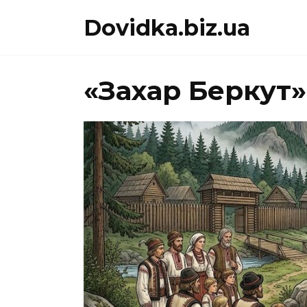
Перейти
Dovidka.biz.ua
до
вмісту
«Захар Беркут»