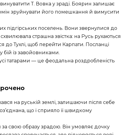
инуватити Т. Вовка у зраді. Боярин залишає
ермін зруйнувати його помешкання й вимусити
них підгірських поселень. Вони звернулися до
х схвилювала страшна звістка: на Русь рухаються
ся до Тухлі, щоб перейти Карпати. Посланці
 у бій із завойовниками.
усі татарами — це феодальна роздробленість
орочено
ався на руській землі, залишаючи після себе
роз’єднана, що і сприяло її швидкому
 за свою образу зрадою. Він умовляє дочку
рослава сперечається, але підкоряється волі