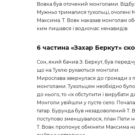
Вовка був оточений монголами. Відбувс
Мужньо трималися тухольці, очолені М
Максима. Т. Вовк наказав монголам обо
ким пишався і водночас ненавидів.
6 частина «Захар Беркут» ск
Сон, який бачив З. Беркут, був перед
що на Тухлю рухаються монголи.
Мирослава звернулася до громади з п
монголами. Тухольцям необхідно було 
до нього, то «їх обступити і вирубати д
Монголи увійшли у пусте село. Почала
татар. Бурунда був незадоволений Т. 
поступово зменшувалося, план Пети н
Т. Вовк пропонує обміняти Максима на