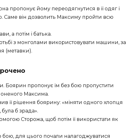
на пропонує йому переодягнутися в її одяг і
ю. Саме він дозволить Максиму пройти всю
, а потім і батька.
отьбі з монголами використовувати машини, за
я (метавки).
орочено
ри. Боярин пропонує їм без бою пропустити
олоненого Максима.
вив її рішення боярину: «міняти одного хлопця
 була б зрада».
омогою Сторожа, щоб потім її використати як
о бою, для цього почали налагоджуватися