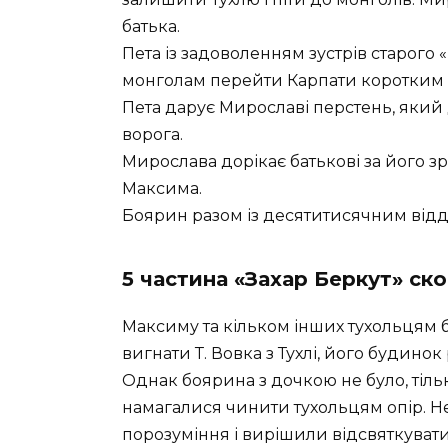
батька.
Пета із задоволенням зустрів старого 
монголам перейти Карпати коротким 
Пета дарує Мирославі перстень, який 
ворога.
Мирослава дорікає батькові за його з
Максима.
Боярин разом із десятитисячним відді
5 частина «Захар Беркут» ск
Максиму та кільком інших тухольцям
вигнати Т. Вовка з Тухлі, його будинок
Однак боярина з дочкою не було, тіль
намагалися чинити тухольцям опір. Н
порозуміння і вирішили відсвяткувати