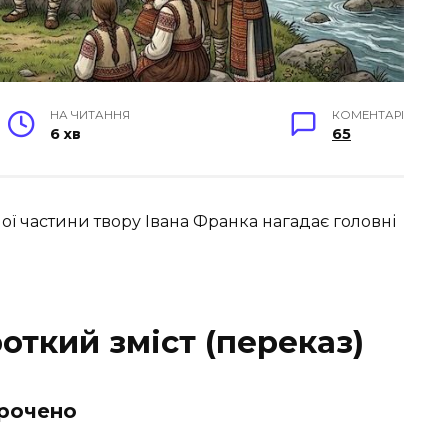
НА ЧИТАННЯ
КОМЕНТАРІ
6 хв
65
ї частини твору Івана Франка нагадає головні
откий зміст (переказ)
орочено