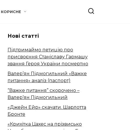
КОРИСНЕ
Нові статті
Підтримаймо петицію про
присвоєння Станіславу Гармашу
звання Героя України посмертно
Валер’ян Підмогильний «Важке
питання» аналіз (паспорт)
“Важке питання” скорочено –
Валер’ян Підмогильний
«Джейн Ейр» скачати. Шарлотта
Бронте
«Крихітка Цахес на прізвисько