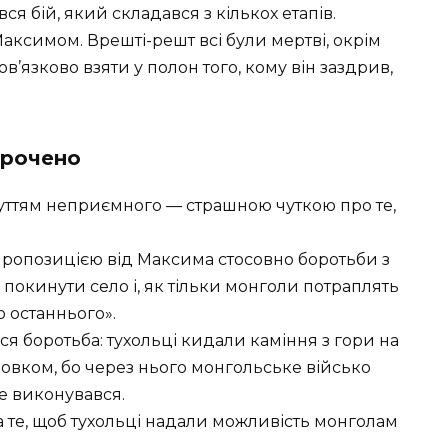
я бій, який складався з кількох етапів.
аксимом. Врешті-решт всі були мертві, окрім
в’язково взяти у полон того, кому він заздрив,
орочено
чуттям неприємного — страшною чуткою про те,
ропозицією від Максима стосовно боротьби з
покинути село і, як тільки монголи потраплять
о останнього».
ся боротьба: тухольці кидали каміння з гори на
Вовком, бо через нього монгольське військо
е виконувався.
 те, щоб тухольці надали можливість монголам