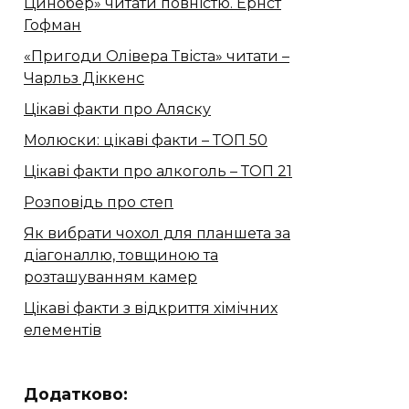
Цинобер» читати повністю. Ернст
Гофман
«Пригоди Олівера Твіста» читати –
Чарльз Діккенс
Цікаві факти про Аляску
Молюски: цікаві факти – ТОП 50
Цікаві факти про алкоголь – ТОП 21
Розповідь про степ
Як вибрати чохол для планшета за
діагоналлю, товщиною та
розташуванням камер
Цікаві факти з відкриття хімічних
елементів
Додатково: