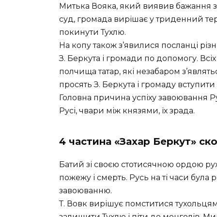
Митька Вояка, який виявив бажання зв
суд, громада вирішає у триденний т
покинути Тухлю.
На копу також з’явилися посланці різ
З. Беркута і громади по допомогу. Всі
полчища татар, які незабаром з’являть
просять З. Беркута і громаду вступити
Головна причина успіху завоювання Р
Русі, чвари між князями, їх зрада.
4 частина «Захар Беркут» ск
Батий зі своєю стотисячною ордою рух
пожежу і смерть. Русь на ті часи була 
завоюванню.
Т. Вовк вирішує помститися тухольцям
залишити Тухлю і піти до монголів. Ми