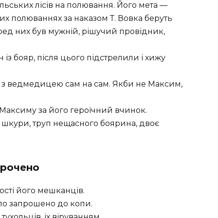
льських лісів на полювання. Його мета —
их полюваннях за наказом Т. Вовка беруть
еред них був мужній, рішучий провідник,
із бояр, після цього підстрелили і хижу
я з ведмедицею сам на сам. Якби не Максим,
в Максиму за його героїчний вчинок.
 шкури, труп нещасного боярина, двоє
орочено
ості його мешканців.
ло запрошено до копи.
ухольців, їх віруванням.