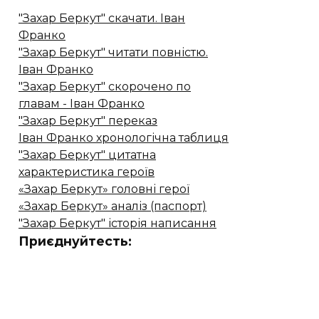
"Захар Беркут" скачати. Іван
Франко
"Захар Беркут" читати повністю.
Іван Франко
"Захар Беркут" скорочено по
главам - Іван Франко
"Захар Беркут" переказ
Іван Франко хронологічна таблиця
"Захар Беркут" цитатна
характеристика героїв
«Захар Беркут» головні герої
«Захар Беркут» аналіз (паспорт)
"Захар Беркут" історія написання
Приєднуйтесть: