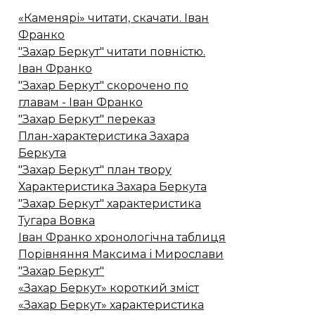
«Каменярі» читати, скачати. Іван
Франко
"Захар Беркут" читати повністю.
Іван Франко
"Захар Беркут" скорочено по
главам - Іван Франко
"Захар Беркут" переказ
План-характеристика Захара
Беркута
"Захар Беркут" план твору
Характеристика Захара Беркута
"Захар Беркут" характеристика
Тугара Вовка
Іван Франко хронологічна таблиця
Порівняння Максима і Мирослави
"Захар Беркут"
«Захар Беркут» короткий зміст
«Захар Беркут» характеристика