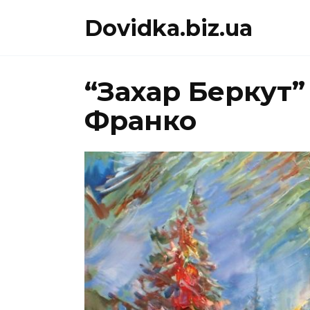
Перейти
Dovidka.biz.ua
до
вмісту
“Захар Беркут” 
Франко