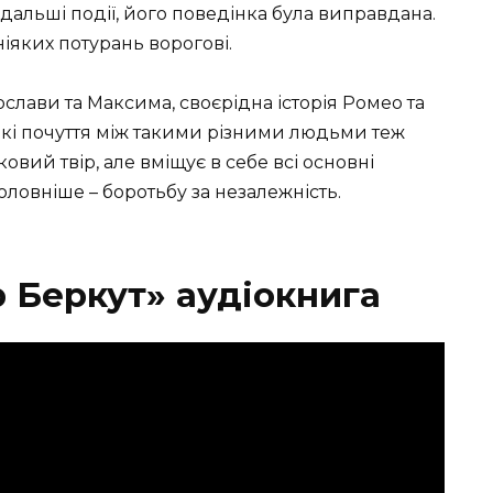
дальші події, його поведінка була виправдана.
ніяких потурань ворогові.
слави та Максима, своєрідна історія Ромео та
окі почуття між такими різними людьми теж
овий твір, але вміщує в себе всі основні
оловніше – боротьбу за незалежність.
р Беркут» аудіокнига