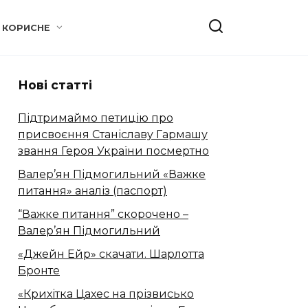
КОРИСНЕ
Нові статті
Підтримаймо петицію про
присвоєння Станіславу Гармашу
звання Героя України посмертно
Валер’ян Підмогильний «Важке
питання» аналіз (паспорт)
“Важке питання” скорочено –
Валер’ян Підмогильний
«Джейн Ейр» скачати. Шарлотта
Бронте
«Крихітка Цахес на прізвисько