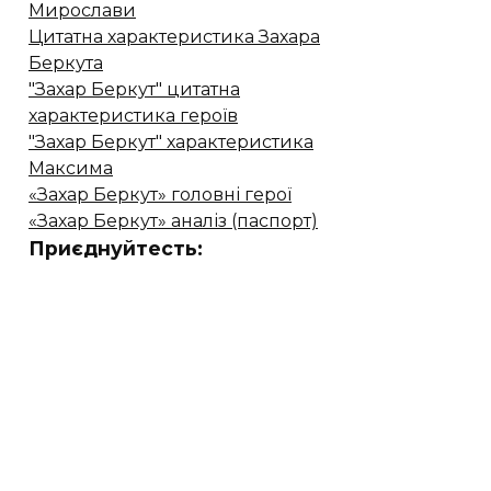
Мирослави
Цитатна характеристика Захара
Беркута
"Захар Беркут" цитатна
характеристика героїв
"Захар Беркут" характеристика
Максима
«Захар Беркут» головні герої
«Захар Беркут» аналіз (паспорт)
Приєднуйтесть: