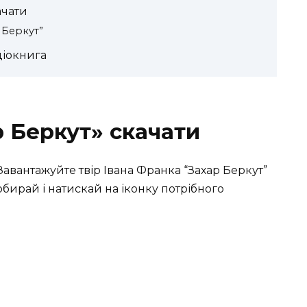
ачати
 Беркут”
діокнига
р Беркут» скачати
 Завантажуйте твір Івана Франка “Захар Беркут”
обирай і натискай на іконку потрібного