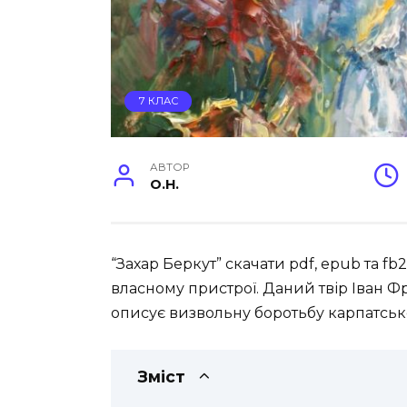
7 КЛАС
АВТОР
O.H.
“Захар Беркут” скачати pdf, epub та 
власному пристрої. Даний твір Іван Фр
описує визвольну боротьбу карпатськ
Зміст