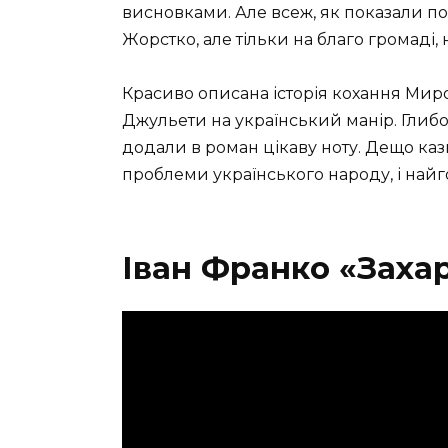
висновками. Але всеж, як показали по
Жорстко, але тільки на благо громаді, 
Красиво описана історія кохання Миро
Джульети на український манір. Глиб
додали в роман цікаву ноту. Дещо казк
проблеми українського народу, і найг
Іван Франко «Заха