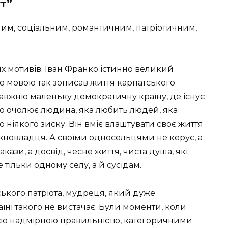
ут”
ним, соціальним, романтичним, патріотичним,
х мотивів. Іван Франко істинно великий
о мовою так зописав життя карпатського
равжню маленьку демократичну країну, де існує
во очолює людина, яка любить людей, яка
го ніякого зиску. Він вміє влаштувати своє життя
ожновладця. А своїми односельцями не керує, а
акази, а досвід, чесне життя, чиста душа, які
 тільки одному селу, а й сусідам.
ського патріота, мудреця, який дуже
аїні такого не вистачає. Були моменти, коли
оєю надмірною правильністю, категоричними