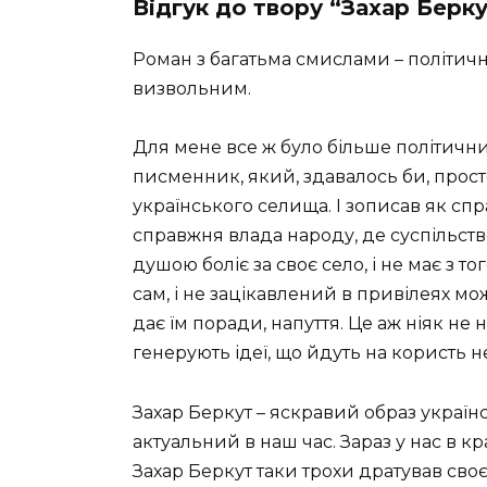
Відгук до твору “Захар Берк
Роман з багатьма смислами – політич
визвольним.
Для мене все ж було більше політични
писменник, який, здавалось би, прост
українського селища. І зописав як сп
справжня влада народу, де суспільст
душою боліє за своє село, і не має з то
сам, і не зацікавлений в привілеях м
дає їм поради, напуття. Це аж ніяк не н
генерують ідеї, що йдуть на користь не
Захар Беркут – яскравий образ україн
актуальний в наш час. Зараз у нас в кр
Захар Беркут таки трохи дратував св