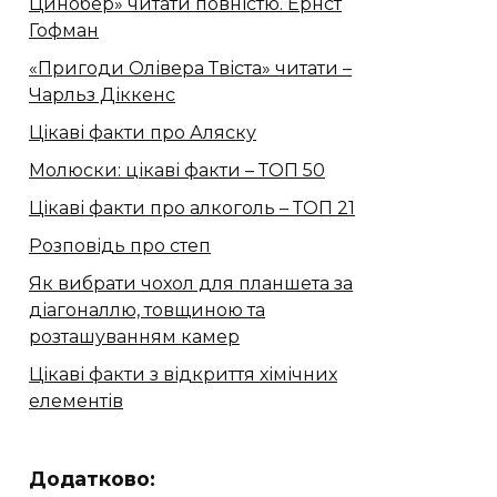
Цинобер» читати повністю. Ернст
Гофман
«Пригоди Олівера Твіста» читати –
Чарльз Діккенс
Цікаві факти про Аляску
Молюски: цікаві факти – ТОП 50
Цікаві факти про алкоголь – ТОП 21
Розповідь про степ
Як вибрати чохол для планшета за
діагоналлю, товщиною та
розташуванням камер
Цікаві факти з відкриття хімічних
елементів
Додатково: