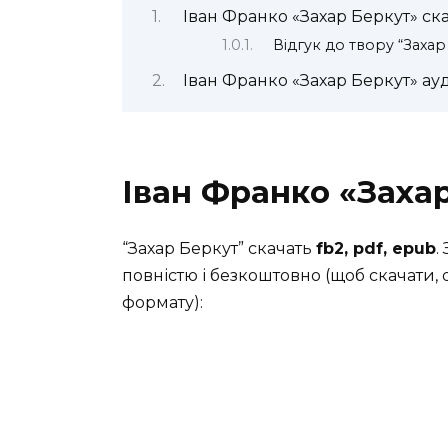
Іван Франко «Захар Беркут» ск
Відгук до твору “Захар
Іван Франко «Захар Беркут» ау
Іван Франко «Заха
“Захар Беркут” скачать
fb2, pdf, epub
.
повністю і безкоштовно (щоб скачати, 
формату):