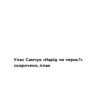
Улас Самчук «Нарід чи чернь?»
скорочено, план