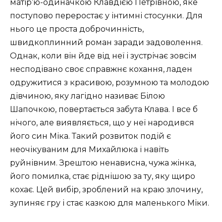
матір’ю-одиначкою Клавдією Петрівною, яке
поступово переростає у інтимні стосунки. Для
нього це проста доброчинність,
швидкоплинний роман заради задоволення.
Однак, коли він йде від неї і зустрічає зовсім
несподівано своє справжнє кохання, ладен
одружитися з красивою, розумною та молодою
дівчиною, яку лагідно називає Білою
Шапочкою, повертається забута Клава. І все б
нічого, але виявляється, що у неї народився
його син Міка. Такий розвиток подій є
неочікуваним для Михайлюка і навіть
руйнівним. Зрештою ненависна, чужа жінка,
його помилка, стає ріднішою за ту, яку щиро
кохає. Цей вибір, зроблений на краю злочину,
зупиняє гру і стає казкою для маленького Міки.