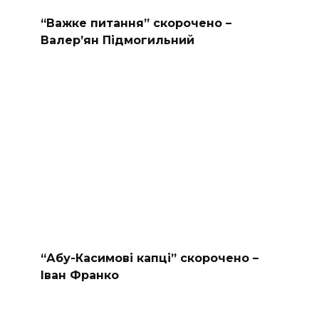
“Важке питання” скорочено –
Валер’ян Підмогильний
“Абу-Касимові капці” скорочено –
Іван Франко