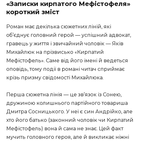
«Записки кирпатого Мефістофеля»
короткий зміст
Роман має декілька сюжетних ліній, які
об’єднує головний герой ― успішний адвокат,
гравець у життя і звичайний чоловік ― Яків
Михайлюк на прізвисько «Кирпатий
Мефістофель». Саме від його імені й ведеться
оповідь, тому події в романі читач сприймає
крізь призму свідомості Михайлюка.
Перша сюжетна лінія ― це зв’язок із Сонею,
дружиною колишнього партійного товариша
Дмитра Сосницького. У неї є син Андрійко, але
хто його батько (законний чоловік чи Кирпатий
Мефістофель) вона й сама не знає. Цей факт
мучить головного героя, але й викликає ніжні