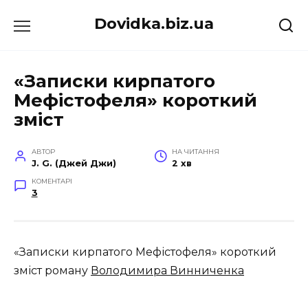
Перейти
Dovidka.biz.ua
до
вмісту
«Записки кирпатого
Мефістофеля» короткий
зміст
АВТОР
НА ЧИТАННЯ
J. G. (Джей Джи)
2 хв
КОМЕНТАРІ
3
«Записки кирпатого Мефістофеля» короткий
зміст роману
Володимира Винниченка