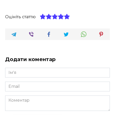
Оцініть статтю
Додати коментар
Ім'я
*
Email
*
Коментар