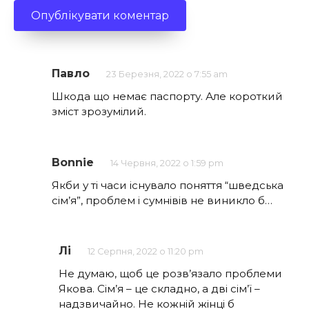
Павло
23 Березня, 2022 о 7:55 am
Шкода що немає паспорту. Але короткий
зміст зрозумілий.
Bonnie
14 Червня, 2022 о 1:59 pm
Якби у ті часи існувало поняття “шведська
сім’я”, проблем і сумнівів не виникло б…
Лі
12 Серпня, 2022 о 11:20 pm
Не думаю, щоб це розв’язало проблеми
Якова. Сім’я – це складно, а дві сім’ї –
надзвичайно. Не кожній жінці б