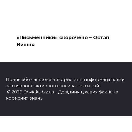
«Письменники» скорочено – Остап
Вишня
Повне або часткове використання інформації тільки
за наявності активного посилання на сайт
© 2026 Dovidka.biz.ua - Довідник цікавих фактів та
корисних знань