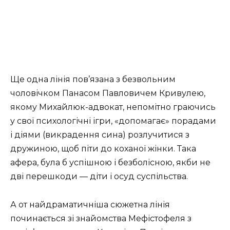
Ще одна лінія пов’язана з безвольним
чоловічком Панасом Павловичем Кривулею,
якому Михайлюк-адвокат, непомітно граючись
у свої психологічні ігри, «допомагає» порадами
і діями (викрадення сина) розлучитися з
дружиною, щоб піти до коханої жінки. Така
афера, була б успішною і безболісною, якби не
дві перешкоди ― діти і осуд суспільства.
А от найдраматичніша сюжетна лінія
починається зі знайомства Мефістофеля з