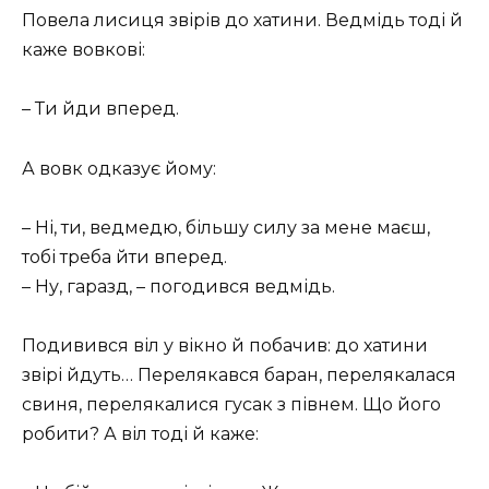
Повела лисиця звірів до хатини. Ведмідь тоді й
каже вовкові:
– Ти йди вперед.
А вовк одказує йому:
– Ні, ти, ведмедю, більшу силу за мене маєш,
тобі треба йти вперед.
– Ну, гаразд, – погодився ведмідь.
Подивився віл у вікно й побачив: до хатини
звірі йдуть… Перелякався баран, перелякалася
свиня, перелякалися гусак з півнем. Що його
робити? А віл тоді й каже: