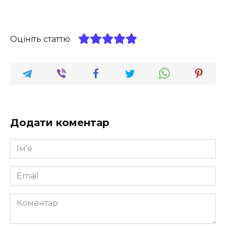
Оцініть статтю
Додати коментар
Ім'я
*
Email
*
Коментар