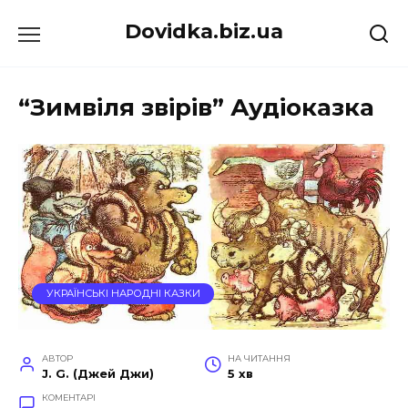
Перейти
Dovidka.biz.ua
до
вмісту
“Зимвіля звірів” Аудіоказка
УКРАЇНСЬКІ НАРОДНІ КАЗКИ
АВТОР
НА ЧИТАННЯ
J. G. (Джей Джи)
5 хв
КОМЕНТАРІ