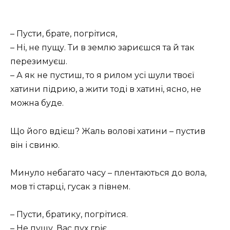
– Пусти, брате, погрітися,
– Ні, не пущу. Ти в землю зариєшся та й так
перезимуєш.
– А як не пустиш, то я рилом усі шули твоєї
хатини підрию, а жити тоді в хатині, ясно, не
можна буде.
Що його вдієш? Жаль волові хатини – пустив
він і свиню.
Минуло небагато часу – плентаються до вола,
мов ті старці, гусак з півнем.
– Пусти, братику, погрітися.
– Не пущу. Вас пух гріє.