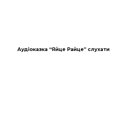
Аудіоказка “Яйце Райце” слухати