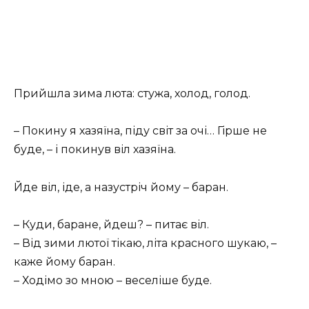
Прийшла зима люта: стужа, холод, голод.
– Покину я хазяїна, піду світ за очі… Гірше не
буде, – і покинув віл хазяїна.
Йде віл, іде, а назустріч йому – баран.
– Куди, баране, йдеш? – питає віл.
– Від зими лютої тікаю, літа красного шукаю, –
каже йому баран.
– Ходімо зо мною – веселіше буде.