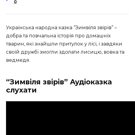
0
Українська народна казка “Зимвіля звірів” –
добра та повчальна історія про домашніх
тварин, які знайшли притулок у лісі, і завдяки
своїй дружбі змогли здолати лисицю, вовка та
ведмедя.
“Зимвіля звірів” Аудіоказка
слухати