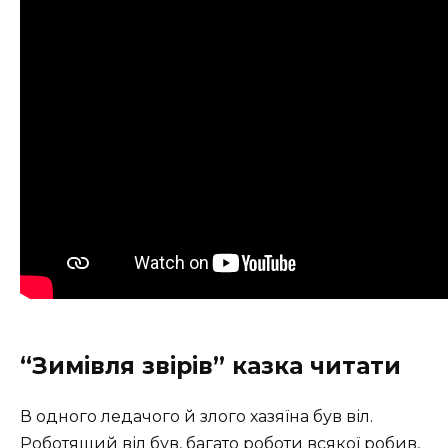
“Зимівля звірів” казка читати
В одного ледачого й злого хазяїна був віл.
Роботящий віл був, багато роботи всякої робив,