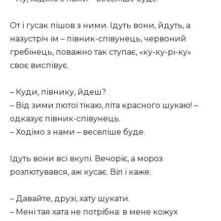
От і гусак пішов з ними. Ідуть вони, йдуть, а
назустріч їм – півник-співунець, червоний
гребінець, поважно так ступає, «ку-ку-рі-ку»
своє виспівує.
– Куди, півнику, йдеш?
– Від зими лютої тікаю, літа красного шукаю! –
одказує півник-співунець.
– Ходімо з нами – веселіше буде.
Ідуть вони всі вкупі. Вечоріє, а мороз
розлютувався, аж кусає. Віл і каже:
– Давайте, друзі, хату шукати.
– Мені тая хата не потрібна: в мене кожух