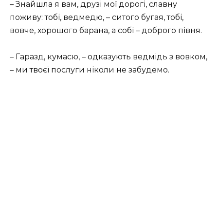
– Знайшла я вам, друзі мої дорогі, славну
поживу: тобі, ведмедю, – ситого бугая, тобі,
вовче, хорошого барана, а собі – доброго півня.
– Гаразд, кумасю, – одказують ведмідь з вовком,
– ми твоєї послуги ніколи не забудемо.