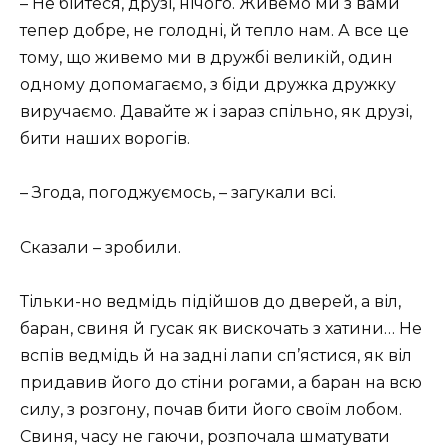
– Не бійтеся, друзі, нічого. Живемо ми з вами
тепер добре, не голодні, й тепло нам. А все це
тому, що живемо ми в дружбі великій, один
одному допомагаємо, з біди дружка дружку
виручаємо. Давайте ж і зараз спільно, як друзі,
бити наших ворогів.
– Згода, погоджуємось, – загукали всі.
Сказали – зробили.
Тільки-но ведмідь підійшов до дверей, а віл,
баран, свиня й гусак як вискочать з хатини… Не
вспів ведмідь й на задні лапи сп’ястися, як віл
придавив його до стіни рогами, а баран на всю
силу, з розгону, почав бити його своїм лобом.
Свиня, часу не гаючи, розпочала шматувати