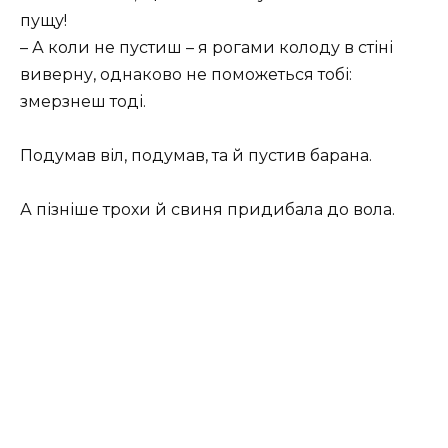
пущу!
– А коли не пустиш – я рогами колоду в стіні
виверну, однаково не поможеться тобі:
змерзнеш тоді.
Подумав віл, подумав, та й пустив барана.
А пізніше трохи й свиня придибала до вола.