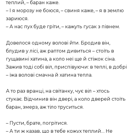
теплий, – баран каже.
– І я морозу не боюся, – свиня каже, – я в землю
зариюся.
– А нас пух буде гріти, – кажуть гусак з півнем.
Довелося одному волові йти. Бродив він,
блудив у лісі, аж раптом дивиться – стоїть в
гущавині хатина, а коло неї ще й стіжок сіна.
Зажив тоді собі віл, приспівуючи: в теплі, в добрі
– їжа волові смачна й хатина тепла.
А то раз вранці, на світанку, чує віл – хтось
стукає. Відчинив він двері, а коло дверей стоїть
баран, змерз, аж тіло труситься.
– Пусти, брате, погрітися.
– А ти ж казав, що в тебе кожух теплий… Не