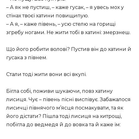
– А як не пустиш, – каже гусак, – я увесь мох у
стінах твоєї хатини повищипую.
– А я, – каже півень, – усю стелю на горищі
згребу ногами. Не жити тобі в хатині: змерзнеш.
Що його робити волові? Пустив він до хатини й
гусака з півнем.
Стали тоді жити вони всі вкупі.
Бігла собі, поживи шукаючи, повз хатину
лисиця. Чує – півень пісні виспівує. Забажалося
лисичці півнячого м’ясця посмакувати, та як
його дістати? Пішла тоді лисиця на хитрощі,
побігла до ведмедя й до вовка та й каже їм: