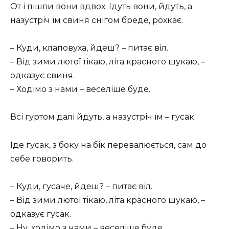
От і пішли вони вдвох. Ідуть вони, йдуть, а
назустріч їм свиня снігом бреде, рохкає.
– Куди, клаповуха, йдеш? – питає віл.
– Від зими лютої тікаю, літа красного шукаю, –
одказує свиня.
– Ходімо з нами – веселіше буде.
Всі гуртом далі йдуть, а назустріч їм – гусак.
Іде гусак, з боку на бік перевалюється, сам до
себе говорить.
– Куди, гусаче, йдеш? – питає віл.
– Від зими лютої тікаю, літа красного шукаю, –
одказує гусак.
– Ну, ходімо з нами – веселіше буде.