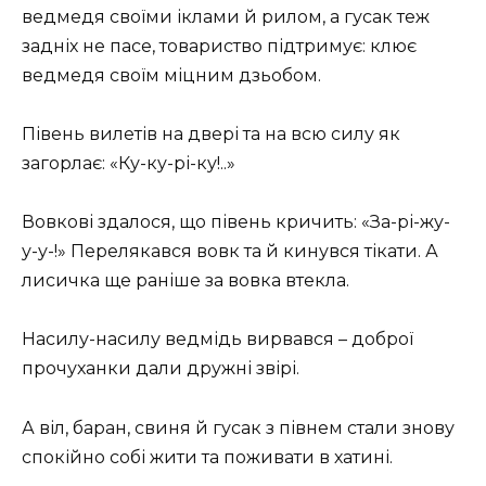
ведмедя своїми іклами й рилом, а гусак теж
задніх не пасе, товариство підтримує: клює
ведмедя своїм міцним дзьобом.
Півень вилетів на двері та на всю силу як
загорлає: «Ку-ку-рі-ку!..»
Вовкові здалося, що півень кричить: «За-рі-жу-
у-у-!» Перелякався вовк та й кинувся тікати. А
лисичка ще раніше за вовка втекла.
Насилу-насилу ведмідь вирвався – доброї
прочуханки дали дружні звірі.
А віл, баран, свиня й гусак з півнем стали знову
спокійно собі жити та поживати в хатині.