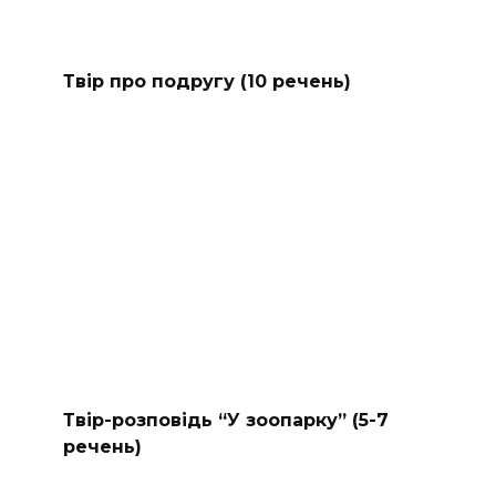
Твір про подругу (10 речень)
Твір-розповідь “У зоопарку” (5-7
речень)