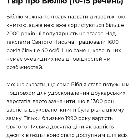
Твір про Біблію (10-15 речень)
Біблію можна по праву назвати дивовижною
книгою, адже нею вже користуються більше
2000 років і її популярність не згасає. Над
текстами Святого Письма працювали 1600
років більше 40 осіб. І що саме цікаво: в них
немає очевидних невідповідностей чи
розбіжностей.
Можна сказати, що саме Біблія стала потужним
поштовхом для удосконалення друкарських
верстатів: варто зазначити, що в 1300 році
вартість друкованої книги була рівна цілому
замку. Тільки близько 1990 року вартість
Святого Письма досягла ціни як вартість
десятків яєць і воно стало доступним для всіх.