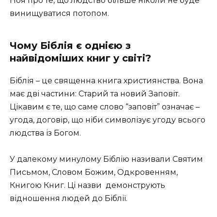
Ноя про те, що людство більше ніколи не буде
винищуватися потопом.
Чому Біблія є однією з
найвідоміших книг у світі?
Біблія – це священна книга християнства. Вона
має дві частини: Старий та новий Заповіт.
Цікавим є те, що саме слово “заповіт” означає –
угода, договір, що ніби символізує угоду всього
людства із Богом.
У далекому минулому Біблію називали Святим
Письмом, Словом Божим, Одкровенням,
Книгою Книг. Ці назви демонструють
відношення людей до Біблії.