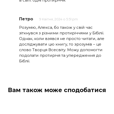
в світі. одні протиріччя.
Петро
9 Квітня, 2024 о 5:51 pm
Розумію, Алекса, бо також у свій час
зіткнувся з різними протиріччями у Бібілії.
Однак, коли взявся не просто читати, але
досліджувати цю книгу, то зрозумів – це
слово Творця Всесвіту. Можу допомогти
подолати протирічя та упередження до
Біблії.
Вам також може сподобатися