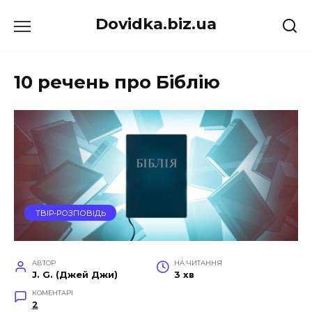
Перейти
Dovidka.biz.ua
до
вмісту
10 речень про Біблію
ТВІР-РОЗПОВІДЬ
АВТОР
НА ЧИТАННЯ
J. G. (Джей Джи)
3 хв
КОМЕНТАРІ
2