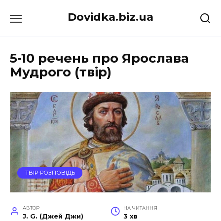
Перейти
Dovidka.biz.ua
до
вмісту
5-10 речень про Ярослава
Мудрого (твір)
ТВІР-РОЗПОВІДЬ
АВТОР
НА ЧИТАННЯ
J. G. (Джей Джи)
3 хв