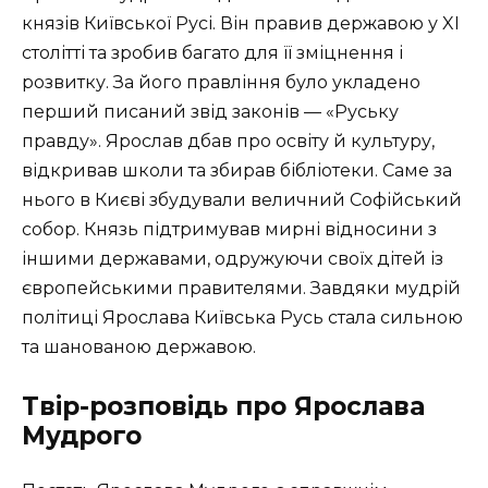
князів Київської Русі. Він правив державою у XI
столітті та зробив багато для її зміцнення і
розвитку. За його правління було укладено
перший писаний звід законів — «Руську
правду». Ярослав дбав про освіту й культуру,
відкривав школи та збирав бібліотеки. Саме за
нього в Києві збудували величний Софійський
собор. Князь підтримував мирні відносини з
іншими державами, одружуючи своїх дітей із
європейськими правителями. Завдяки мудрій
політиці Ярослава Київська Русь стала сильною
та шанованою державою.
Твір-розповідь про Ярослава
Мудрого