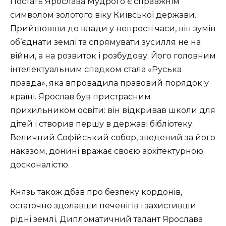
Постать Ярослава Мудрого є справжнім
символом золотого віку Київської держави.
Прийшовши до влади у непрості часи, він зумів
об’єднати землі та спрямувати зусилля не на
війни, а на розвиток і розбудову. Його головним
інтелектуальним спадком стала «Руська
правда», яка впровадила правовий порядок у
країні. Ярослав був пристрасним
прихильником освіти: він відкривав школи для
дітей і створив першу в державі бібліотеку.
Величний Софійський собор, зведений за його
наказом, донині вражає своєю архітектурною
досконалістю.
Князь також дбав про безпеку кордонів,
остаточно здолавши печенігів і захистивши
рідні землі. Дипломатичний талант Ярослава