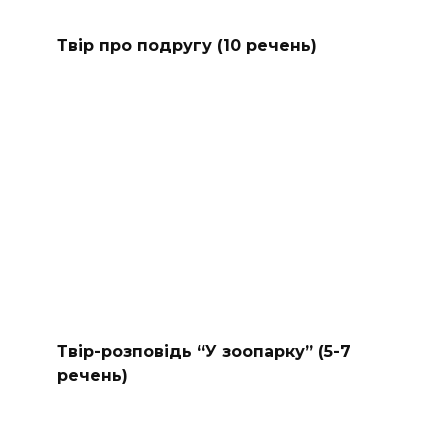
Твір про подругу (10 речень)
Твір-розповідь “У зоопарку” (5-7
речень)