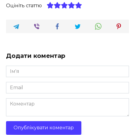
Оцініть статтю
Додати коментар
Ім'я
*
Email
*
Коментар