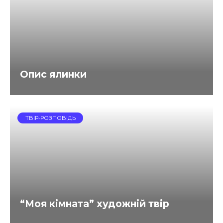
Опис ялинки
ТВІР-РОЗПОВІДЬ
“Моя кімната” художній твір