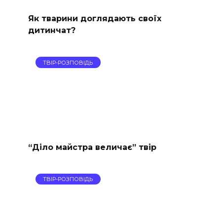
Як тварини доглядають своїх
дитинчат?
ТВІР-РОЗПОВІДЬ
“Діло майстра величає” твір
ТВІР-РОЗПОВІДЬ