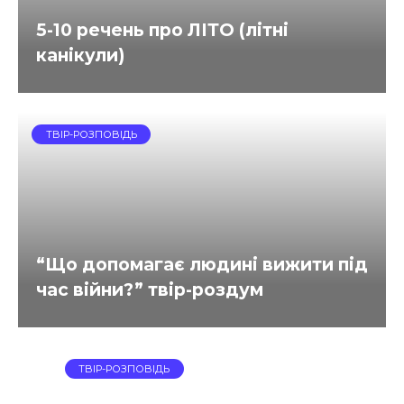
5-10 речень про ЛІТО (літні
канікули)
ТВІР-РОЗПОВІДЬ
“Що допомагає людині вижити під
час війни?” твір-роздум
ТВІР-РОЗПОВІДЬ