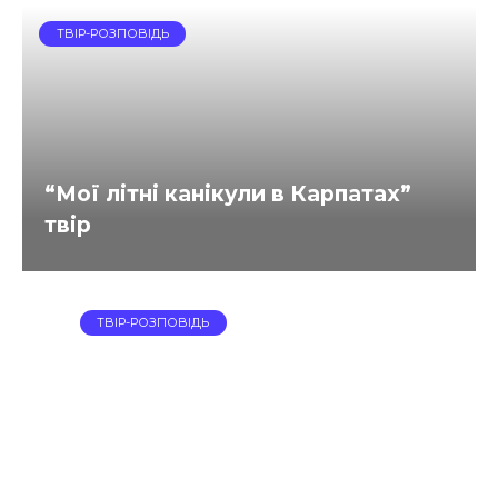
ТВІР-РОЗПОВІДЬ
“Мої літні канікули в Карпатах”
твір
ТВІР-РОЗПОВІДЬ