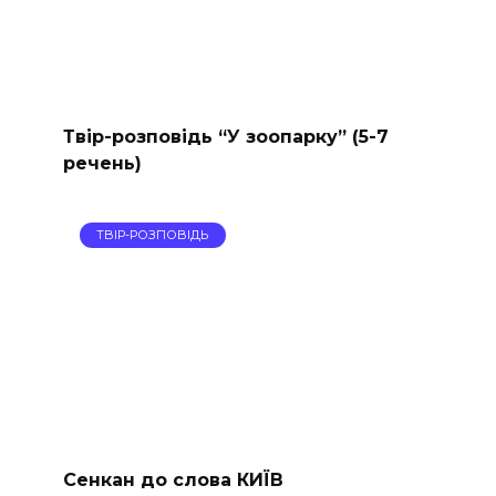
Твір-розповідь “У зоопарку” (5-7
речень)
ТВІР-РОЗПОВІДЬ
Сенкан до слова КИЇВ