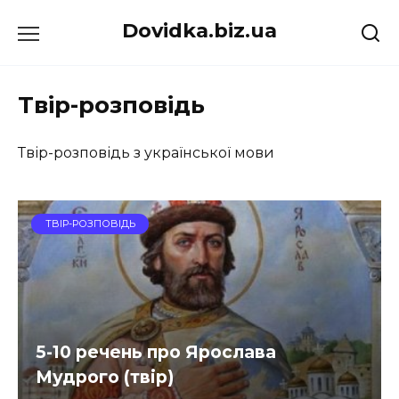
Перейти
Dovidka.biz.ua
до
вмісту
Твір-розповідь
Твір-розповідь з української мови
ТВІР-РОЗПОВІДЬ
5-10 речень про Ярослава
Мудрого (твір)