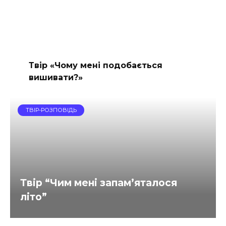
Твір «Чому мені подобається
вишивати?»
ТВІР-РОЗПОВІДЬ
Твір “Чим мені запам’яталося
літо”