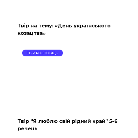
Твір на тему: «День українського
козацтва»
ТВІР-РОЗПОВІДЬ
Твір “Я люблю свій рідний край” 5-6
речень