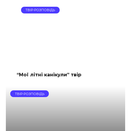
ТВІР-РОЗПОВІДЬ
“Мої літні канікули” твір
ТВІР-РОЗПОВІДЬ