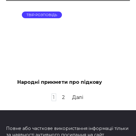
ТВІР-РОЗПОВІДЬ
Народні прикмети про підкову
Пагінація
1
2
Далі
записів
Повне або часткове використання інформації тільки
за наявності активного посилання на сайт