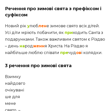
Речення про зимові свята з префіксом і
суфіксом
Новий рік
у
люб
лен
е зимове свято всіх дітей.
Усі діти мріють побачити, як
при
ходить Санта з
подарунками. Також важливим святом є Різдво
– день
на
род
женн
я Христа. На Різдво я
найбільше люблю співати
пре
чуд
ов
і колядки.
3 речення про зимові свята
Взимку
найдовго
очікувані
ше для
мене
свято –