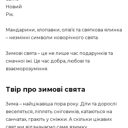
Новий
Рік.
Мандарини, хлопавки, олів’є та святкова ялинка
– незмінні символи новорічного свята.
Зимові свята – це не лише час подарунків та
смачної їжі. Це час добра, любові та
взаєморозуміння.
Твір про зимові свята
Зима – найцікавіша пора року. Діти та дорослі
веселяться, ліплять сніговиків, катаються на
санчатах, грають у сніжки. А скільки цікавих
свят ми відзначаємо саме взимку.