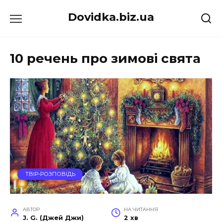
Перейти
Dovidka.biz.ua
до
вмісту
10 речень про зимові свята
ТВІР-РОЗПОВІДЬ
АВТОР
НА ЧИТАННЯ
J. G. (Джей Джи)
2 хв