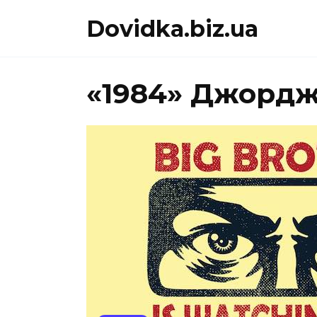
Перейти
Dovidka.biz.ua
до
вмісту
«1984» Джордж