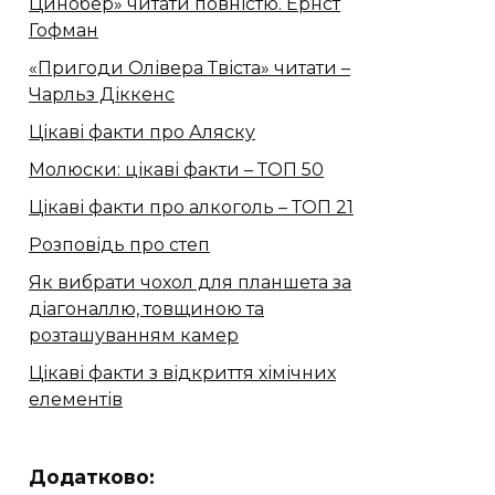
Цинобер» читати повністю. Ернст
Гофман
«Пригоди Олівера Твіста» читати –
Чарльз Діккенс
Цікаві факти про Аляску
Молюски: цікаві факти – ТОП 50
Цікаві факти про алкоголь – ТОП 21
Розповідь про степ
Як вибрати чохол для планшета за
діагоналлю, товщиною та
розташуванням камер
Цікаві факти з відкриття хімічних
елементів
Додатково: