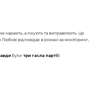
не карають, а лікують та виправляють. Ця
о Любові відповідає в романі за моніторинг,
равди
були
три гасла партії: