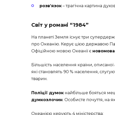
розв’язок
– трагічна картина духов
Світ у романі “1984”
На планеті Земля існує три супердержа
про Океанію. Керує цією державою Пар
Офіційною мовою Океанії є
новомова
Більшість населення країни, описаної
які становлять 90 % населення, слугу
тварин.
Поліції думок
найбільше бояться меш
думкозлочин
. Особисте почуття, на я
Океанією керують 4 міністерства: