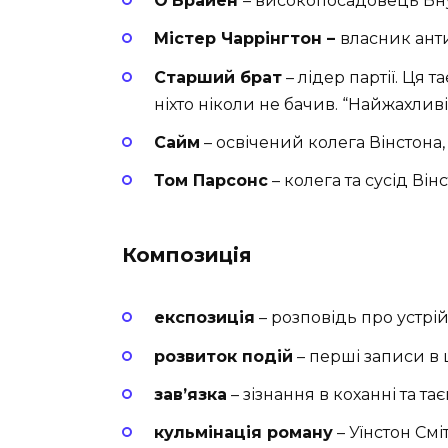
О’Брайен
– високопосадовець Вну
Містер Чаррінгтон –
власник анти
Старший брат
– лідер партії. Ця 
ніхто ніколи не бачив. “Найжахливіш
Сайм
– освічений колега Вінстона,
Том Парсонс
– колега та сусід Він
Композиція
експозиція
– розповідь про устрій
розвиток подій
– перші записи в 
зав’язка
– зізнання в коханні та тає
кульмінація роману
– Уїнстон См