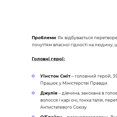
Проблеми
: Як відбувається перетвор
почуттям власної гідності на людину
Головні герої:
Уїнстон Сміт
– головний герой, 39
Працює у Міністерстві Правди.
Джулія
– ​​дівчина, закохана в гол
волосся і карі очі, тонка талія, 
Антистатевого Союзу