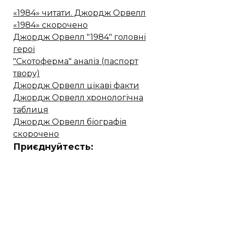
«1984» читати. Джордж Орвелл
«1984» скорочено
Джордж Орвелл "1984" головні
герої
"Скотоферма" аналіз (паспорт
твору)
Джордж Орвелл цікаві факти
Джордж Орвелл хронологічна
таблиця
Джордж Орвелл біографія
скорочено
Приєднуйтесть: