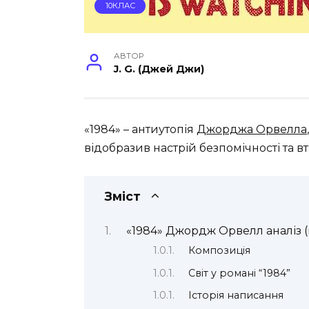
10КЛАС
АВТОР
J. G. (Джей Джи)
«1984» – антиутопія
Джорджа Орвелла
відобразив настрій безпомічності та в
Зміст
«1984» Джордж Орвелл аналіз (
Композиція
Світ у романі “1984”
Історія написання