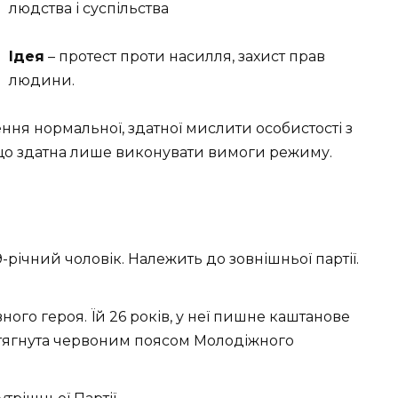
людства і суспільства
Ідея
– протест проти насилля, захист прав
людини.
ення нормальної, здатної мислити особистості з
, що здатна лише виконувати вимоги режиму.
-річний чоловік. Належить до зовнішньої партії.
овного героя. Їй 26 років, у неї пишне каштанове
перетягнута червоним поясом Молодіжного