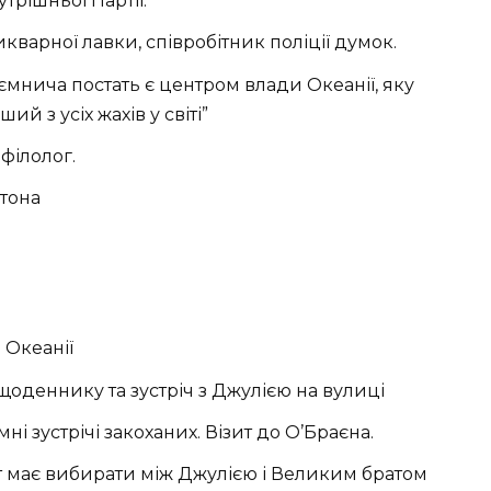
трішньої Партії.
кварної лавки, співробітник поліції думок.
таємнича постать є центром влади Океанії, яку
ий з усіх жахів у світі”
 філолог.
стона
 Океанії
щоденнику та зустріч з Джулією на вулиці
мні зустрічі закоханих. Візит до О’Браєна.
іт має вибирати між Джулією і Великим братом