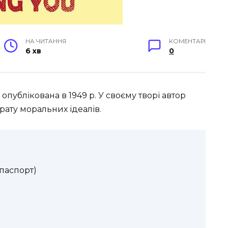
НА ЧИТАННЯ
КОМЕНТАРІ
6 хв
0
, опублікована в 1949 р. У своєму творі автор
трату моральних ідеалів.
паспорт)