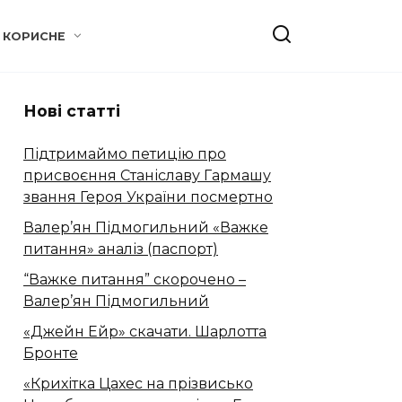
КОРИСНЕ
Нові статті
Підтримаймо петицію про
присвоєння Станіславу Гармашу
звання Героя України посмертно
Валер’ян Підмогильний «Важке
питання» аналіз (паспорт)
“Важке питання” скорочено –
Валер’ян Підмогильний
«Джейн Ейр» скачати. Шарлотта
Бронте
«Крихітка Цахес на прізвисько