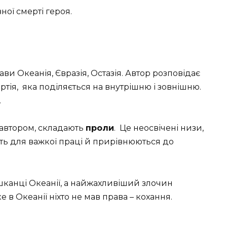
ної смерті героя.
ви Океанія, Євразія, Остазія. Автор розповідає
тія, яка поділяється на внутрішню і зовнішню.
.
 автором, складають
проли
. Це неосвічені низи,
ють для важкої праці й прирівнюються до
канці Океанії, а найжахливіший злочин
ке в Океанії ніхто не мав права – кохання.