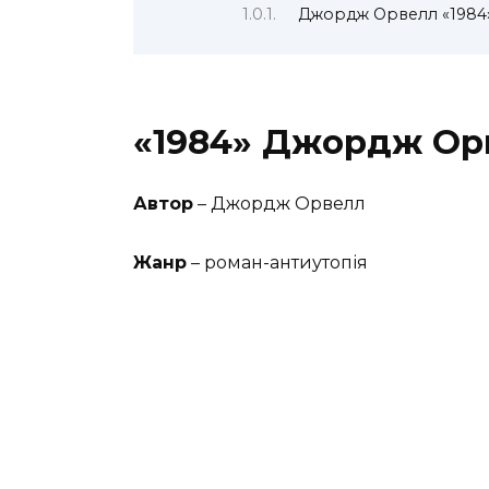
Джордж Орвелл «1984»
«1984» Джордж Орв
Автор
– Джордж Орвелл
Жанр
– роман-антиутопія