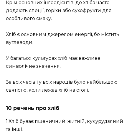
Крім основних інгредієнтів, до хліба часто
додають спеції, горіхи або сухофрукти для
особливого смаку.
Хліб є основним джерелом енергії, бо містить
вуглеводи.
У багатьох культурах хліб має важливе
символічне значення.
За всіх часів і у всіх народів було найбільшою
святістю, коли лежав хліб на столі.
10 речень про хліб
1.Хліб буває пшеничний, житній, кукурудзяний
та інші.