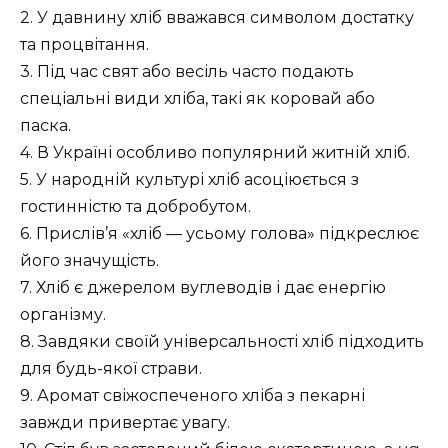
2. У давнину хліб вважався символом достатку
та процвітання.
3. Під час свят або весіль часто подають
спеціальні види хліба, такі як коровай або
паска.
4. В Україні особливо популярний житній хліб.
5. У народній культурі хліб асоціюється з
гостинністю та добробутом.
6. Прислів’я «хліб — усьому голова» підкреслює
його значущість.
7. Хліб є джерелом вуглеводів і дає енергію
організму.
8. Завдяки своїй універсальності хліб підходить
для будь-якої страви.
9. Аромат свіжоспеченого хліба з пекарні
завжди привертає увагу.