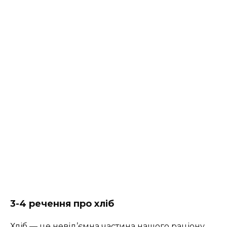
3-4
речення про
хліб
Хліб — це невід’ємна частина нашого раціону.