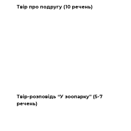
Твір про подругу (10 речень)
Твір-розповідь “У зоопарку” (5-7
речень)