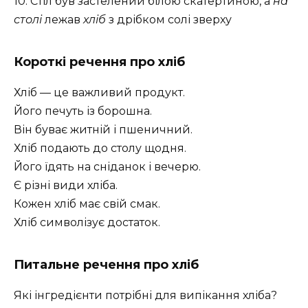
10. Стіл був застелений білою скатертиною, а
на
столі
лежав
хліб
з дрібком солі зверху
Короткі речення про хліб
Хліб — це важливий продукт.
Його печуть із борошна.
Він буває житній і пшеничний.
Хліб подають до столу щодня.
Його їдять на сніданок і вечерю.
Є різні види хліба.
Кожен хліб має свій смак.
Хліб символізує достаток.
Питальне
речення про
хліб
Які інгредієнти потрібні для випікання хліба?