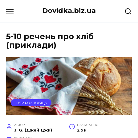
Перейти
Dovidka.biz.ua
до
вмісту
5-10 речень про хліб
(приклади)
ТВІР-РОЗПОВІДЬ
АВТОР
НА ЧИТАННЯ
J. G. (Джей Джи)
2 хв