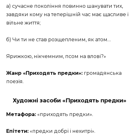
а) сучасне покоління повинно шанувати тих,
завдяки кому на теперішній час має щасливе і
вільне життя;
б) Чи ти не став розщепленим, як атом…
Ярижкою, нікчемним, псом на влові?»
Жанр «Приходять предки»:
громадянська
поезія.
Художні засоби «Приходять предки»
Метафора:
«приходять предки».
Епітети:
«предки добрі і нехитрі».