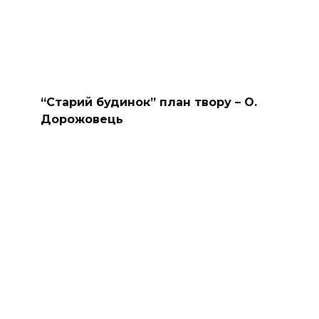
“Старий будинок” план твору – О.
Дорожовець