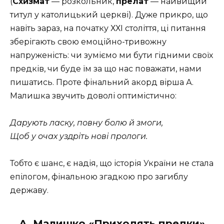
(
Схизмат
— розкольник,
прелат
— найвищий
титул у католицький церкві). Дуже прикро, що
навіть зараз, на початку ХХІ століття, ці питання
зберігають свою емоційно-тривожну
напруженість: чи зуміємо ми бути гідними своїх
предків, чи буде їм за що нас поважати, нами
пишатись. Проте фінальний акорд вірша А.
Малишка звучить доволі оптимістично:
Дарують ласку, повну болю й змоги,
Щоб у очах уздріть нові прологи.
Тобто є шанс, є надія, що історія України не стала
епілогом, фінальною згадкою про загиблу
державу.
А. Малишко «Приходять предки»