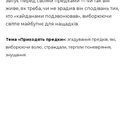
звітує перед своїми предками — чи так він
живе, як треба, чи не зрадив він сподівань тих,
хто «кайданами подзвонював», виборюючи
світле майбутнє для нащадків.
Тема «Приходять предки»:
згадування предків, які,
виборюючи волю, страждали, терпіли поневіряння,
знущання.