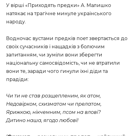
У вірші «Приходять предки» А. Малишко
натякає на трагічне минуле українського
народу.
Водночас вустами предків поет звертається до
своїх сучасників і нащадків з болючим
запитанням, чи зуміли вони зберегти
національну самосвідомість, чи не втратили
вони те, заради чого гинули їхні діди та
прадіди:
Чи ти не став розщепленим, як атом,
Недовірком, схизматом чи прелатом,
Ярижкою, нікчемним, псом на влові?
Дитино наша, ягодо любові!