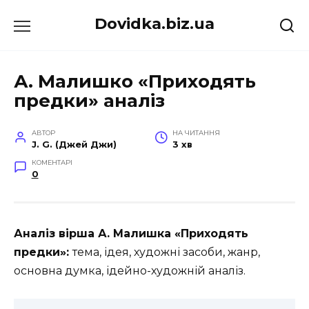
Перейти
Dovidka.biz.ua
до
вмісту
А. Малишко «Приходять
предки» аналіз
АВТОР
НА ЧИТАННЯ
J. G. (Джей Джи)
3 хв
КОМЕНТАРІ
0
Аналіз вірша А. Малишка «Приходять
предки»:
тема, ідея, художні засоби, жанр,
основна думка, ідейно-художній аналіз.