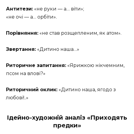
Антитези:
«не руки — а… віти»;
«не очі — а… орбіти».
Порівняння:
«не став розщепленим, як атом».
Звертання:
«Дитино наша…»
Риторичне запитання:
«Ярижкою нікчемним,
псом на влові?»
Риторичний оклик:
«Дитино наша, ягодо з
любові!..»
Ідейно-художній аналіз «Приходять
предки»