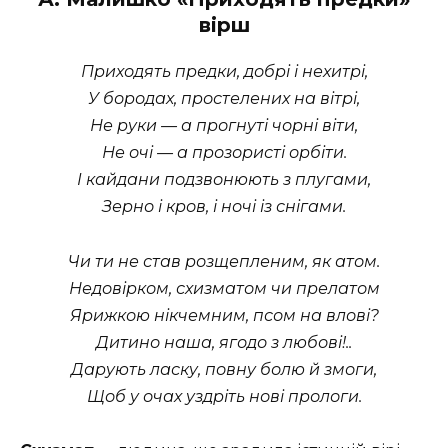
вірш
Приходять предки, добрі і нехитрі,
У бородах, простелених на вітрі,
Не руки — а прогнуті чорні віти,
Не очі — а прозористі орбіти.
І кайдани подзвонюють з плугами,
Зерно і кров, і ночі із снігами.
Чи ти не став розщепленим, як атом.
Недовірком, схизматом чи прелатом
Ярижкою нікчемним, псом на влові?
Дитино наша, ягодо з любові!..
Дарують ласку, повну болю й змоги,
Щоб у очах уздріть нові прологи.