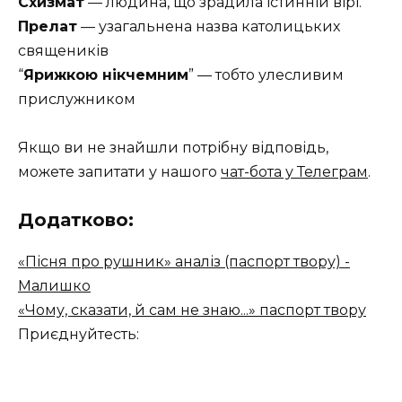
Схизмат
— людина, що зрадила істинній вірі.
Прелат
— узагальнена назва католицьких
священиків
“
Ярижкою нікчемним
” — тобто улесливим
прислужником
Якщо ви не знайшли потрібну відповідь,
можете запитати у нашого
чат-бота у Телеграм
.
Додатково:
«Пісня про рушник» аналіз (паспорт твору) -
Малишко
«Чому, сказати, й сам не знаю...» паспорт твору
Приєднуйтесть: