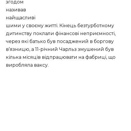
згодом
називав
найщасливі
шими у своєму житті. Кінець безтурботному
дитинству поклали фінансові неприємності,
через які батько був посаджений в боргову
в’язницю, а 11-річний Чарльз змушений був
кілька місяців відпрацювати на фабриці, що
виробляла ваксу.