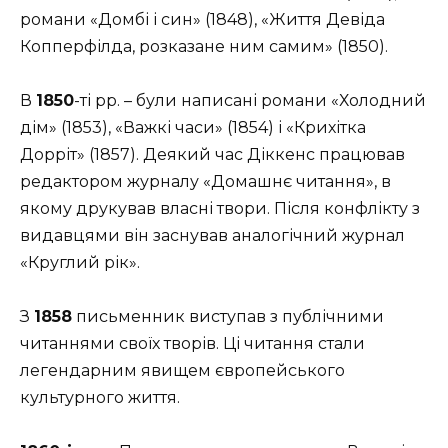
романи «Домбі і син» (1848), «Життя Девіда
Копперфілда, розказане ним самим» (1850).
В
1850
-ті рр. – були написані романи «Холодний
дім» (1853), «Важкі часи» (1854) і «Крихітка
Дорріт» (1857). Деякий час Діккенс працював
редактором журналу «Домашнє читання», в
якому друкував власні твори. Після конфлікту з
видавцями він заснував аналогічний журнал
«Круглий рік».
З
1858
письменник виступав з публічними
читаннями своїх творів. Ці читання стали
легендарним явищем європейського
культурного життя.