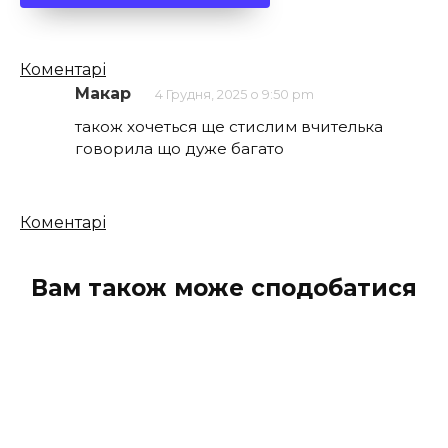
Кількість
Коментарі
коментарів
Макар
4 Грудня, 2025 о 9:50 pm
також хочеться ще стислим вчителька
говорила що дуже багато
Кількість
Коментарі
коментарів
Вам також може сподобатися