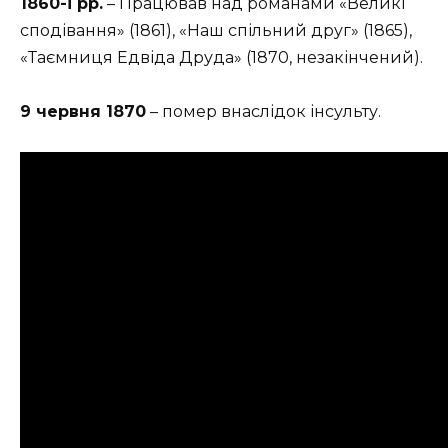
1860-і рр.
– Працював над романами «Великі
сподівання» (1861), «Наш спільний друг» (1865),
«Таємниця Едвіда Друда» (1870, незакінчений).
9 червня 1870
– помер внаслідок інсульту.