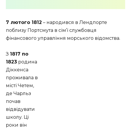
7 лютого 1812
– народився в Лендпорте
поблизу Портсмута в сім’ї службовця
фінансового управління морського відомства.
З
1817 по
1823
родина
Діккенса
проживала в
місті Четем,
де Чарльз
почав
відвідувати
школу. Ці
роки він