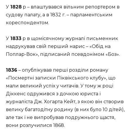
У
1828
р – влаштувався вільним репортером в
судову палату, а в 1832 г. – парламентським
кореспондентом.
У
1833
р в щомісячному журналі письменник
надрукував свій перший нарис – «Обід на
Поплар-Вок», підписаний псевдонімом «Боз».
1836
– опублікував перші розділи роману
«Посмертні записки Піквікського клубу», що
мали великий успіх у читачів. У тому ж році
Діккенс одружився з дочкою юриста і
журналіста Дж. Хогарта Кейт, з якою він створив
велику багатодітну родину (в них було 10 дітей),
але так і не випробував подружнього щастя,
вони розлучилися 1868.