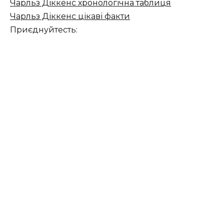
Чарльз Діккенс хронологічна таблиця
Чарльз Діккенс цікаві факти
Приєднуйтесть: