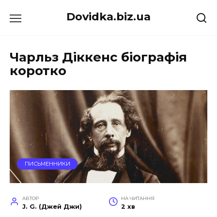
Перейти
Dovidka.biz.ua
до
вмісту
Чарльз Діккенс біографія
коротко
ПИСЬМЕННИКИ
АВТОР
НА ЧИТАННЯ
J. G. (Джей Джи)
2 хв