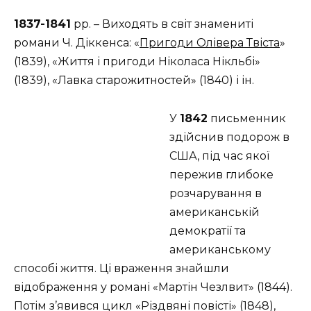
1837-1841
рр. – Виходять в світ знамениті
романи Ч. Діккенса: «
Пригоди Олівера Твіста
»
(1839), «Життя і пригоди Ніколаса Нікльбі»
(1839), «Лавка старожитностей» (1840) і ін.
У
1842
письменник
здійснив подорож в
США, під час якої
пережив глибоке
розчарування в
американській
демократії та
американському
способі життя. Ці враження знайшли
відображення у романі «Мартін Чезлвит» (1844).
Потім з’явився цикл «Різдвяні повісті» (1848),