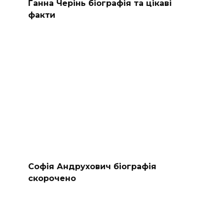
Ганна Черінь біографія та цікаві
факти
Софія Андрухович біографія
скорочено