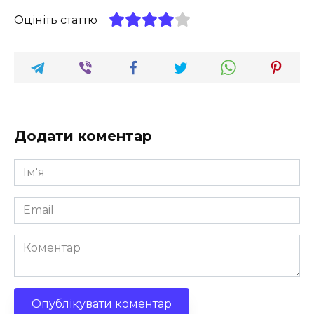
Оцініть статтю
Додати коментар
Ім'я
*
Email
*
Коментар