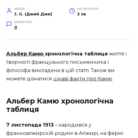
АВТОР
НА ЧИТАННЯ
J. G. (Джей Джи)
3 хв
КОМЕНТАРІ
0
Альбер Камю
хронологічна таблиця
життя і
творчості французького письменника і
філософа викладена в цій статті. Також ви
можете дізнатися
цікаві факти про Камю
.
Альбер Камю хронологічна
таблиця
7 листопада 1913
– народився у
франкоалжирскій родині в Алжирі, на фермі