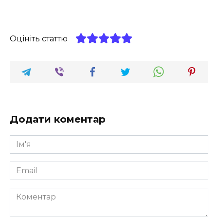
Оцініть статтю
Додати коментар
Ім'я
*
Email
*
Коментар