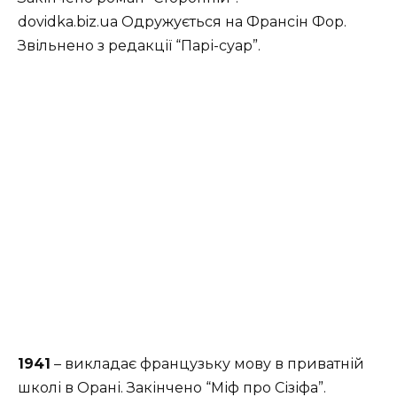
dovidka.biz.ua Одружується на Франсін Фор.
Звільнено з редакції “Парі-суар”.
1941
– викладає французьку мову в приватній
школі в Орані. Закінчено “Міф про Сізіфа”.