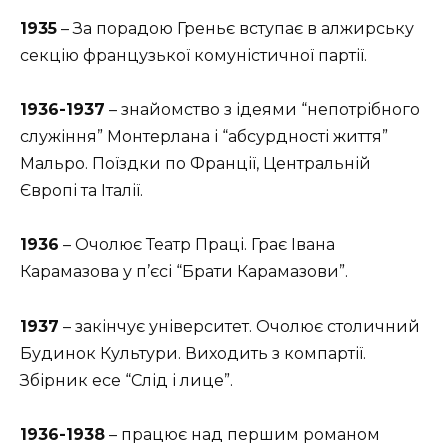
1935
– За порадою Греньє вступає в алжирську
секцію французької комуністичної партії.
1936-1937
– знайомство з ідеями “непотрібного
служіння” Монтерлана і “абсурдності життя”
Мальро. Поїздки по Франції, Центральній
Європі та Італії.
1936
– Очолює Театр Праці. Грає Івана
Карамазова у п’єсі “Брати Карамазови”.
1937
– закінчує університет. Очолює столичний
Будинок Культури. Виходить з компартії.
Збірник есе “Слід і лице”.
1936-1938
– працює над першим романом