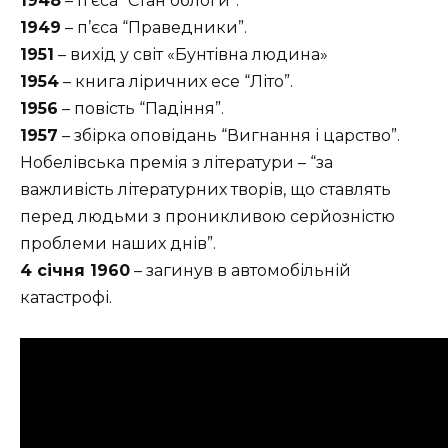
1948
– п’єса “Стан облоги”.
1949
– п’єса “Праведники”.
1951
– вихід у світ «Бунтівна людина»
1954
– книга ліричних есе “Літо”.
1956
– повість “Падіння”.
1957
– збірка оповідань “Вигнання і царство”.
Нобелівська премія з літератури – “за
важливість літературних творів, що ставлять
перед людьми з проникливою серйозністю
проблеми наших днів”.
4 січня 1960
– загинув в автомобільній
катастрофі.