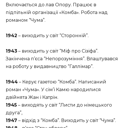
Включається до лав Опору. Працює в
підпільній організації «Комба». Робота над
романом “Чума”.
1942
– виходить у світ “Сторонній”.
1943
– виходить у світ “Міф про Сізіфа”.
Закінчена п’єса “Непорозуміння”. Влаштувався
на роботу у видавництво “Галлімар”.
1944
– Керує газетою “Комба”. Написаний
роман «Чума». У сім’ї Камю народилися
двійнята Жан і Катрін.
1945
– виходять у світ “Листи до німецького
друга”,
1947
– відхід з “Комба”. Виходить у світ “Чума”.