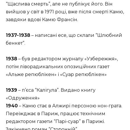
“Щаслива смерть”, але не публікує його. Він
вийшов у світ в 1971 році, вже після смерті Камю,
завдяки вдові Камю Франсін.
1937-1938
– написані есе, що склали “Шлюбний
бенкет”.
1938
– був редактором журналу «Узбережжя»,
потім ліворадикальних опозиційних газет
«Альже репюблікен» і «Суар репюблікен»
1939
– п’єса “Калігула”. Видано книгу
«Одруження»
1940
– Камю стає в Алжирі персоною нон-грата.
Переїжджає в Париж, працює технічним
редактором газети “Парі-суар” в Парижі.
Закінчено роман “Сторонній”.