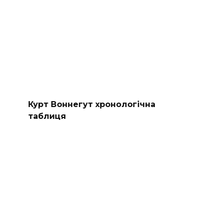
Курт Воннегут хронологічна
таблиця