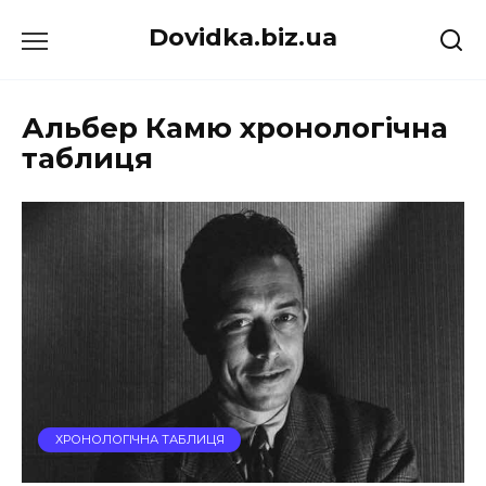
Перейти
Dovidka.biz.ua
до
вмісту
Альбер Камю хронологічна
таблиця
ХРОНОЛОГІЧНА ТАБЛИЦЯ