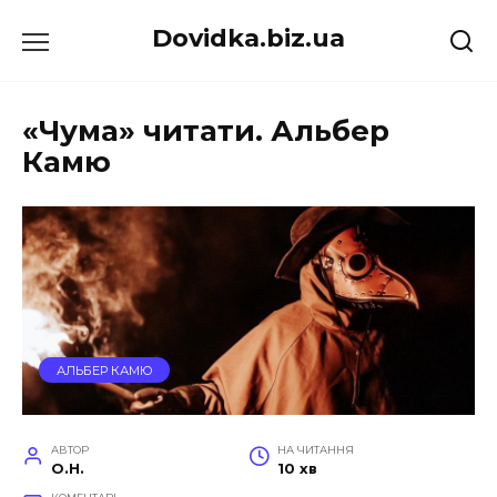
Перейти
Dovidka.biz.ua
до
вмісту
«Чума» читати. Альбер
Камю
АЛЬБЕР КАМЮ
АВТОР
НА ЧИТАННЯ
O.H.
10 хв