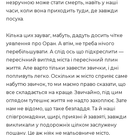
незручною може стати смерть, навіть у наші
часи, коли вона приходить туди, де завжди
посуха.
Кілька цих зауваг, мабуть, дадуть досить чітке
уявлення про Оран. А втім, не треба нічого
перебільшувати. А слід ось що підкреслити —
пересічний вигляд міста і пересічний плин
життя. Але варто тільки завести звички, і дні
попливуть легко. Оскільки ж місто сприяє саме
набуттю звичок, то ми маємо право сказати, що
все складається на краще. Звичайно, під цим
оглядом тутешнє життя не надто захоплює. Зате
нам не відомо, що таке безладдя. Та й наші
співгромадяни, щирі, приязні й завзяті, завжди
викликали у подорожніх цілком заслужену
пошану. Це аж ніяк не мальовниче місто,