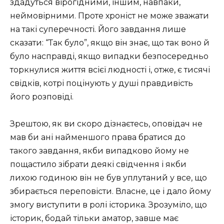
здадуться вірогідними, іншим, навпаки,
неймовірними. Проте хроніст не може зважати
на такі суперечності. Його завдання лише
сказати: “Так було”, якщо він знає, що так воно й
було насправді, якщо випадки безпосередньо
торкнулися життя всієї людності і, отже, є тисячі
свідків, котрі поцінують у душі правдивість
його розповіді.
Зрештою, як ви скоро дізнаєтесь, оповідач не
мав би ані найменшого права братися до
такого завдання, якби випадково йому не
пощастило зібрати деякі свідчення і якби
лихою годиною він не був уплутаний у все, що
збирається переповісти. Власне, це і дало йому
змогу виступити в ролі історика. Зрозуміло, що
історик, бодай тільки аматор, завше має