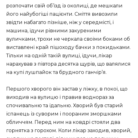
розпочати свій об’їзд із околиці, де мешкали
його найубогіші пацієнти. Сміття вивозили
звідти набагато пізніше, ніж у середмісті, і
машина, їдучи рівними закуреними
вуличками, трохи не черкала своїми боками об
виставлені край пішоходу бачки з покидьками.
Тільки на одній такій вулиці, їдучи, лікар
нарахував з півтора десятка щурів, що валялися
на купі лушпайок та брудного ганчір’я.
Першого хворого він застав у ліжку, в покої, що
виходив на вулицю і правив воднораз за
спочивальню та їдальню. Хворий був старий
іспанець із суворим і поораним зморшками
обличчям. Перед ним на ковдрі стояли два
горнятка з горохом. Коли лікар заходив, хворий,