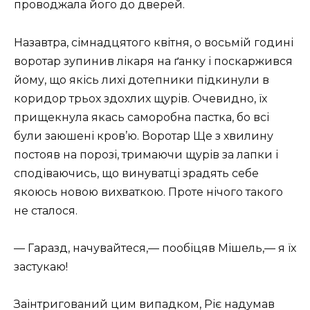
проводжала його до дверей.
Назавтра, сімнадцятого квітня, о восьмій годині
воротар зупинив лікаря на ґанку і поскаржився
йому, що якісь лихі дотепники підкинули в
коридор трьох здохлих щурів. Очевидно, їх
прищекнула якась саморобна пастка, бо всі
були заюшені кров’ю. Воротар Ще з хвилину
постояв на порозі, тримаючи щурів за лапки і
сподіваючись, що винуватці зрадять себе
якоюсь новою вихваткою. Проте нічого такого
не сталося.
— Гаразд, начувайтеся,— пообіцяв Мішель,— я їх
застукаю!
Заінтригований цим випадком, Ріє надумав