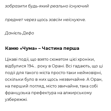
зобразити будь-який реально існуючий
предмет через щось зовсім неіснуюче.
Данієль Дефо
Камю «Чума» – Частина
перша
Цікаві події, що взято сюжетом цієї хроніки,
відбулися 194… року в Орані. Всі гадають, що ці
події для такого міста просто-таки неймовірні,
оскільки було в них щось незвичайне. А Оран,
на перший погляд, місто звичайне, така собі
французька префектура на алжирському
узбережжі.