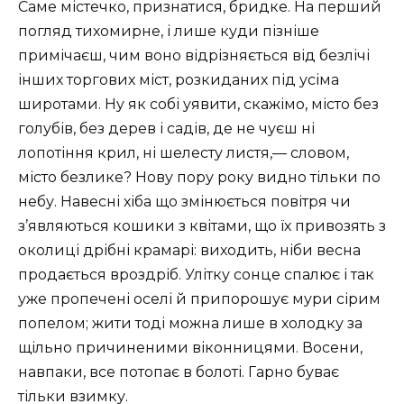
Саме містечко, признатися, бридке. На перший
погляд тихомирне, і лише куди пізніше
примічаєш, чим воно відрізняється від безлічі
інших торгових міст, розкиданих під усіма
широтами. Ну як собі уявити, скажімо, місто без
голубів, без дерев і садів, де не чуєш ні
лопотіння крил, ні шелесту листя,— словом,
місто безлике? Нову пору року видно тільки по
небу. Навесні хіба що змінюється повітря чи
з’являються кошики з квітами, що їх привозять з
околиці дрібні крамарі: виходить, ніби весна
продається вроздріб. Улітку сонце спалює і так
уже пропечені оселі й припорошує мури сірим
попелом; жити тоді можна лише в холодку за
щільно причиненими віконницями. Восени,
навпаки, все потопає в болоті. Гарно буває
тільки взимку.