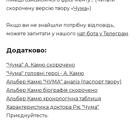
скорочену версію твору «
Чума
»)
Якщо ви не знайшли потрібну відповідь,
можете запитати у нашого
чат-бота у Телеграм
.
Додатково:
"Чума" А. Камю скорочено
"Чума" головні герої - А. Камю
Альбер Камю "ЧУМА" аналіз (паспорт твору)
Альбер Камю біографія скорочено
Альбер Камю хронологічна таблиця
Характеристика доктора Ріє "Чума"
Приєднуйтесть: