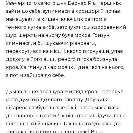
Увечері того самого дня Бернар Ріє, перш ніж
зайти до себе, зупинився в коридорі й почав
намацувати в кишені ключі, як раптом з
темного кутка вибіг, заточуючись, здоровенний
щур; шерсть на ньому була мокра. Гризун
спинився, ніби шукаючи рівноваги,
перекрутився на місці і, кволо писнувши, упав
додолу; з його вищиреного писка бризнула
кров. Хвилину лікар мовчки дивився на нього,
а потім зайшов до себе.
Думав він не про щура. Вигляд крові навернув
його думкою до свого клопоту. Дружина
лікарева слабувала вже рік і завтра мала їхати
до санаторію в гори. Як він і просив, ідучи, вона
лежала в їхній спальні. Так вона готувалася до
завтрашньої втомливої подорожі. Вона