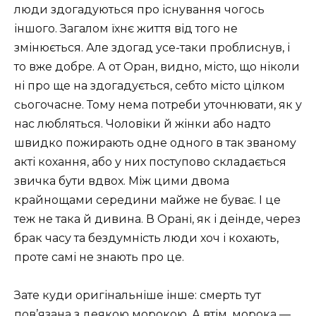
люди здогадуються про існування чогось
іншого. Загалом їхнє життя від того не
змінюється. Але здогад усе-таки проблиснув, і
то вже добре. А от Оран, видно, місто, що ніколи
ні про ще на здогадується, себто місто цілком
сьогочасне. Тому нема потреби уточнювати, як у
нас любляться. Чоловіки й жінки або надто
швидко пожирають одне одного в так званому
акті кохання, або у них поступово складається
звичка бути вдвох. Між цими двома
крайнощами середини майже не буває. І це
теж не така й дивина. В Орані, як і деінде, через
брак часу та бездумність люди хоч і кохають,
проте самі не знають про це.
Зате куди оригінальніше інше: смерть тут
пов’язана з деякою морокою. А втім, морока —