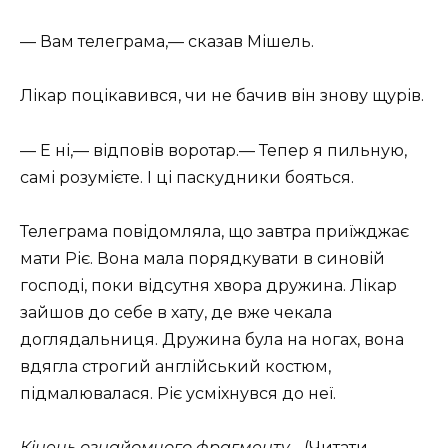
— Вам телеграма,— сказав Мішель.
Лікар поцікавився, чи не бачив він знову щурів.
— Е ні,— відповів воротар.— Тепер я пильную,
самі розумієте. І ці паскудники бояться.
Телеграма повідомляла, що завтра приїжджає
мати Ріє. Вона мала порядкувати в синовій
господі, поки відсутня хвора дружина. Лікар
зайшов до себе в хату, де вже чекала
доглядальниця. Дружина була на ногах, вона
вдягла строгий англійський костюм,
підмалювалася. Ріє усміхнувся до неї.
Кінець ознайомчого фрагменту…
(Читати