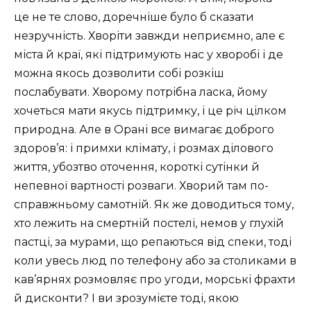
це не те слово, доречніше було б сказати
незручність. Хворіти завжди неприємно, але є
міста й краї, які підтримують нас у хворобі і де
можна якось дозволити собі розкіш
послабувати. Хворому потрібна ласка, йому
хочеться мати якусь підтримку, і це річ цілком
природна. Але в Орані все вимагає доброго
здоров’я: і примхи клімату, і розмах ділового
життя, убозтво оточення, короткі сутінки й
непевної вартності розваги. Хворий там по-
справжньому самотній. Як же доводиться тому,
хто лежить на смертній постелі, немов у глухій
пастці, за мурами, що репаються від спеки, тоді
коли увесь люд по телефону або за столиками в
кав’ярнях розмовляє про угоди, морські фрахти
й дисконти? І ви зрозумієте тоді, якою