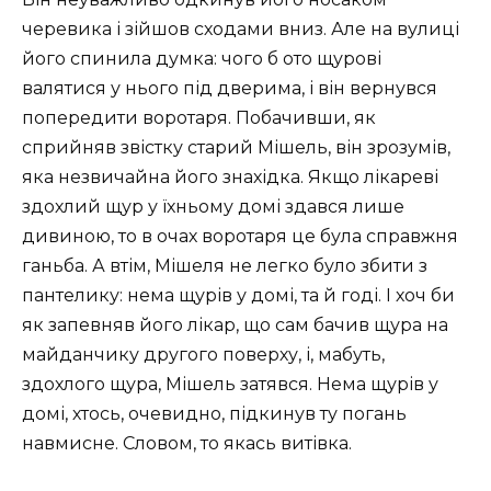
черевика і зійшов сходами вниз. Але на вулиці
його спинила думка: чого б ото щурові
валятися у нього під дверима, і він вернувся
попередити воротаря. Побачивши, як
сприйняв звістку старий Мішель, він зрозумів,
яка незвичайна його знахідка. Якщо лікареві
здохлий щур у їхньому домі здався лише
дивиною, то в очах воротаря це була справжня
ганьба. А втім, Мішеля не легко було збити з
пантелику: нема щурів у домі, та й годі. І хоч би
як запевняв його лікар, що сам бачив щура на
майданчику другого поверху, і, мабуть,
здохлого щура, Мішель затявся. Нема щурів у
домі, хтось, очевидно, підкинув ту погань
навмисне. Словом, то якась витівка.