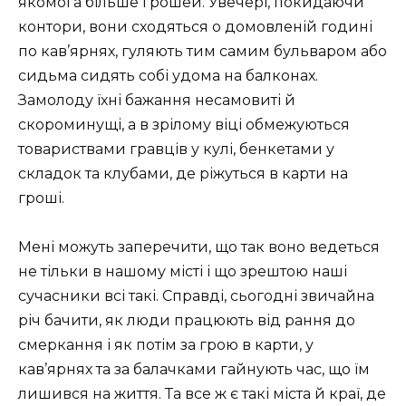
якомога більше грошей. Увечері, покидаючи
контори, вони сходяться о домовленій годині
по кав’ярнях, гуляють тим самим бульваром або
сидьма сидять собі удома на балконах.
Замолоду їхні бажання несамовиті й
скороминущі, а в зрілому віці обмежуються
товариствами гравців у кулі, бенкетами у
складок та клубами, де ріжуться в карти на
гроші.
Мені можуть заперечити, що так воно ведеться
не тільки в нашому місті і що зрештою наші
сучасники всі такі. Справді, сьогодні звичайна
річ бачити, як люди працюють від рання до
смеркання і як потім за грою в карти, у
кав’ярнях та за балачками гайнують час, що їм
лишився на життя. Та все ж є такі міста й краї, де