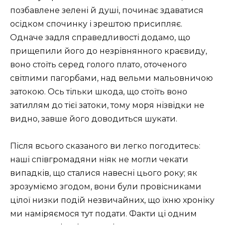
позбавлене зелені й душі, починає здаватися
осідком спочинку і зрештою присипляє.
Одначе задля справедливості додамо, що
прищепили його до незрівнянного краєвиду,
воно стоїть серед голого плато, оточеного
світлими пагорбами, над вельми мальовничою
затокою. Ось тільки шкода, що стоїть воно
затиллям до тієї затоки, тому моря нізвідки не
видно, завше його доводиться шукати.
Після всього сказаного ви легко погодитесь:
наші співгромадяни ніяк не могли чекати
випадків, що сталися навесні цього року; як
зрозуміємо згодом, вони були провісниками
цілої низки подій незвичайних, що їхню хроніку
ми наміряємося тут подати. Факти ці одним