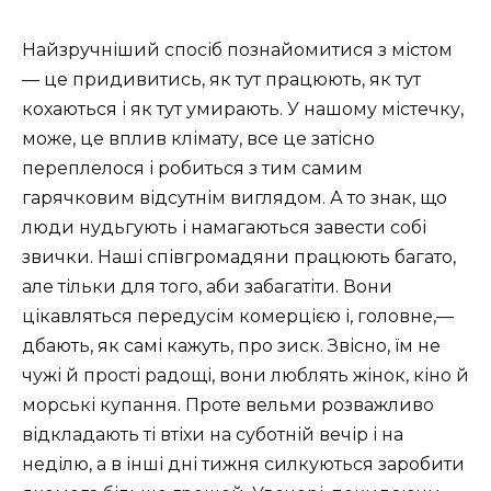
Найзручніший спосіб познайомитися з містом
— це придивитись, як тут працюють, як тут
кохаються і як тут умирають. У нашому містечку,
може, це вплив клімату, все це затісно
переплелося і робиться з тим самим
гарячковим відсутнім виглядом. А то знак, що
люди нудьгують і намагаються завести собі
звички. Наші співгромадяни працюють багато,
але тільки для того, аби забагатіти. Вони
цікавляться передусім комерцією і, головне,—
дбають, як самі кажуть, про зиск. Звісно, їм не
чужі й прості радощі, вони люблять жінок, кіно й
морські купання. Проте вельми розважливо
відкладають ті втіхи на суботній вечір і на
неділю, а в інші дні тижня силкуються заробити