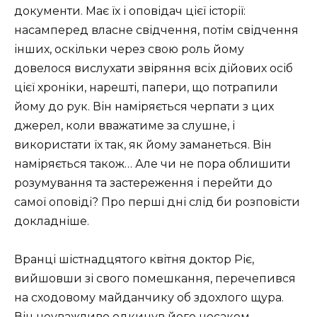
документи. Має їх і оповідач цієї історії:
насамперед власне свідчення, потім свідчення
інших, оскільки через свою роль йому
довелося вислухати звіряння всіх дійових осіб
цієї хроніки, нарешті, папери, що потрапили
йому до рук. Він наміряється черпати з цих
джерел, коли вважатиме за слушне, і
використати їх так, як йому заманеться. Він
наміряється також… Але чи не пора облишити
розумування та застереження і перейти до
самої оповіді? Про перші дні слід би розповісти
докладніше.
Вранці шістнадцятого квітня доктор Ріє,
вийшовши зі свого помешкання, перечепився
на сходовому майданчику об здохлого щура.
Він неуважливо одкинув його носаком