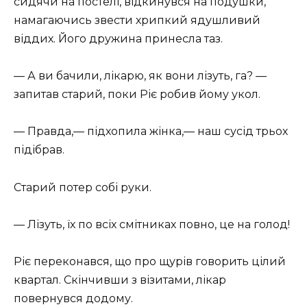
сидячи на постелі, відкинувся на подушки,
намагаючись звести хрипкий ядушливий
віддих. Його дружина принесла таз.
— А ви бачили, лікарю, як вони лізуть, га? —
запитав старий, поки Ріє робив йому укол.
— Правда,— підхопила жінка,— наш сусід трьох
підібрав.
Старий потер собі руки.
— Лізуть, їх по всіх смітниках повно, це на голод!
Ріє переконався, що про щурів говорить цілий
квартал. Скінчивши з візитами, лікар
повернувся додому.