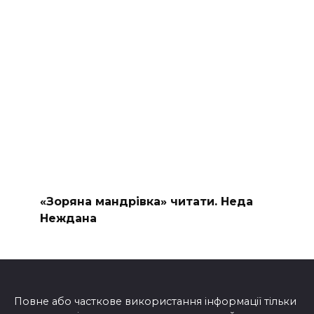
«Зоряна мандрівка» читати. Неда
Неждана
Повне або часткове використання інформації тільки