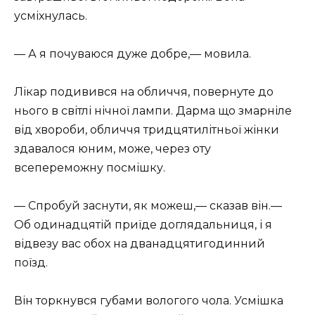
усміхнулась.
— А я почуваюся дуже добре,— мовила.
Лікар подивився на обличчя, повернуте до
нього в світлі нічної лампи. Дарма що змарніле
від хвороби, обличчя тридцятилітньої жінки
здавалося юним, може, через оту
всепереможну посмішку.
— Спробуй заснути, як можеш,— сказав він.—
Об одинадцятій приїде доглядальниця, і я
відвезу вас обох на дванадцятигодинний
поїзд.
Він торкнувся губами вологого чола. Усмішка