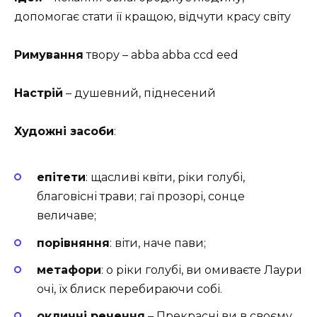
допомогає стати її кращою, відчути красу світу
Римування
твору – аbbа аbbа ccd eed
Настрій
– душевний, піднесений
Художні засоби
:
епітети
: щасливі квіти, ріки голубі,
благовісні трави; гаї прозорі, сонце
величаве;
порівняння
: віти, наче пави;
метафори
: о ріки голубі, ви омиваєте Лаури
очі, їх блиск перебираючи собі.
окличні речення
– Прекрасні ви в своєму