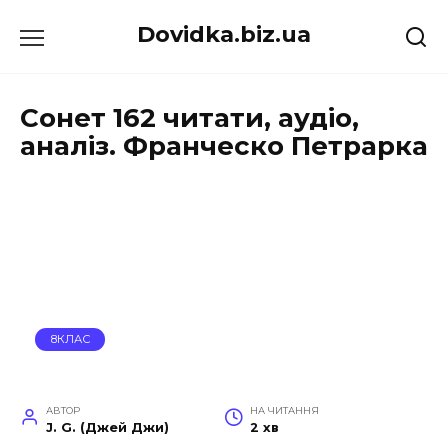
Перейти
Dovidka.biz.ua
до
вмісту
Сонет 162 читати, аудіо,
аналіз. Франческо Петрарка
8КЛАС
АВТОР
НА ЧИТАННЯ
J. G. (Джей Джи)
2 хв