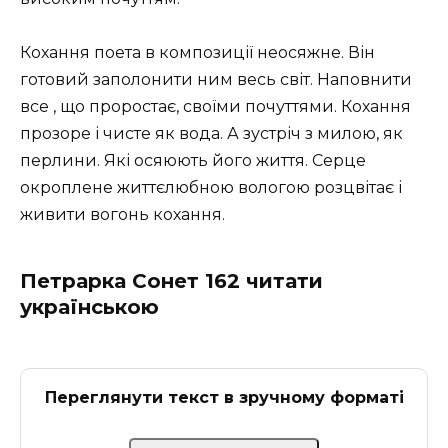
Кохання поета в композиції неосяжне. Він
готовий заполонити ним весь світ. Наповнити
все , що проростає, своїми почуттями. Кохання
прозоре і чисте як вода. А зустріч з милою, як
перлини. Які осяюють його життя. Серце
окроплене життєлюбною вологою розцвітає і
живити вогонь кохання.
Петрарка Сонет 162 читати
українською
Переглянути текст в зручному форматі