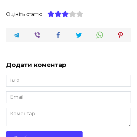
Оцініть статтю
Додати коментар
Ім'я
*
Email
*
Коментар