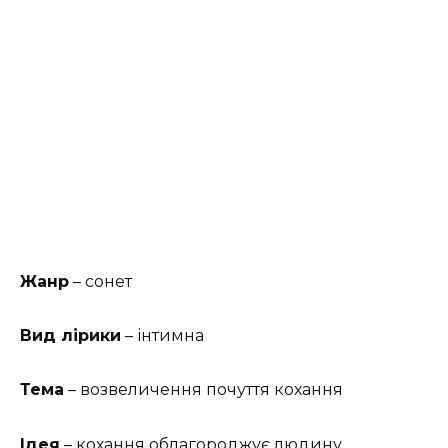
Жанр
– сонет
Вид лірики
– інтимна
Тема
– возвеличення почуття кохання
Ідея
– кохання облагороджує людину,