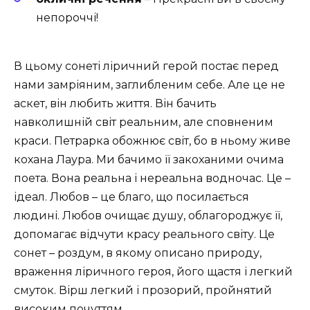
непороччі!
В цьому сонеті ліричний герой постає перед
нами замріяним, заглибленим себе. Але це не
аскет, він любить життя. Він бачить
навколишній світ реальним, але сповненим
краси. Петрарка обожнює світ, бо в ньому живе
кохана Лаура. Ми бачимо її закоханими очима
поета. Вона реальна і нереальна водночас. Це –
ідеал. Любов – це благо, що посилається
людині. Любов очищає душу, облагороджує її,
допомагає відчути красу реального світу. Це
сонет – роздум, в якому описано природу,
враження ліричного героя, його щастя і легкий
смуток. Вірш легкий і прозорий, пройнятий
високим почуттям.