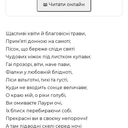
📖 Читати онлайн
Щасливі квіти й благовісні трави,
Прим’яті донною на самоті;
Пісок, що береже сліди святі
Чудових ніжок під листком купави;
Гаї прозорі, віти, наче пави,
Фіалки у любовній блідноті,
Ліси вільготні, тихі та густі,
Куди не входить сонце величаве;
О краю мій, о ріки голубі,
Ви омиваєте Лаури очі,
Їх блиск перебираючи собі.
Прекрасні ви в своєму непороччі!
А там підводні скелі серед ночі