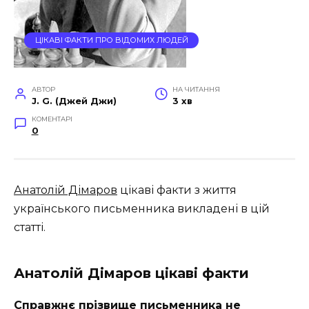
ЦІКАВІ ФАКТИ ПРО ВІДОМИХ ЛЮДЕЙ
АВТОР
НА ЧИТАННЯ
J. G. (Джей Джи)
3 хв
КОМЕНТАРІ
0
Анатолій Дімаров
цікаві факти з життя
українського письменника викладені в цій
статті.
Анатолій Дімаров цікаві факти
Справжнє прізвище письменника не