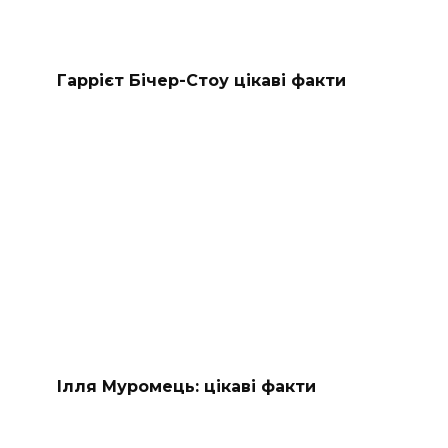
Гаррієт Бічер-Стоу цікаві факти
Ілля Муромець: цікаві факти