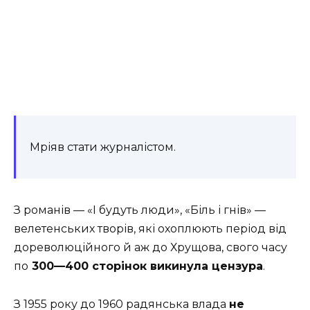
Мріяв стати журналістом.
З романів — «І будуть люди», «Біль і гнів» —
велетенських творів, які охоплюють період від
дореволюційного й аж до Хрущова, свого часу
по
300—400 сторінок викинула цензура
.
З 1955 року до 1960 радянська влада
не