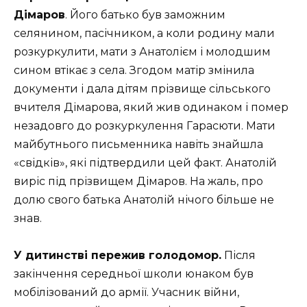
Дімаров
. Його батько був заможним
селянином, пасічником, а коли родину мали
розкуркулити, мати з Анатолієм і молодшим
сином втікає з села. Згодом матір змінила
документи і дала дітям прізвище сільського
вчителя Дімарова, який жив одинаком і помер
незадовго до розкуркулення Гарасюти. Мати
майбутнього письменника навіть знайшла
«свідків», які підтвердили цей факт. Анатолій
виріс під прізвищем Дімаров. На жаль, про
долю свого батька Анатолій нічого більше не
знав.
У дитинстві пережив голодомор.
Після
закінчення середньої школи юнаком був
мобілізований до армії. Учасник війни,