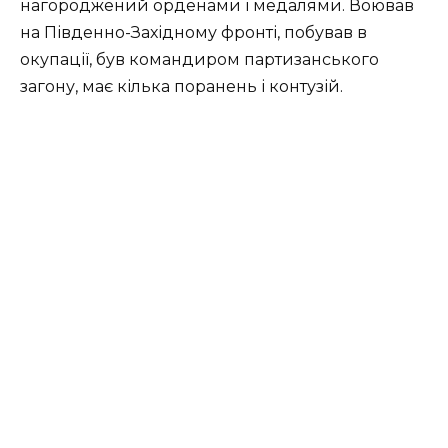
нагороджений орденами і медалями. Воював
на Південно-Західному фронті, побував в
окупації, був командиром партизанського
загону, має кілька поранень і контузій.