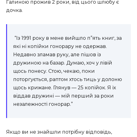
Галиною прожив 2 роки, від цього шлюбу є
дочка.
“Із 1991 року в мене вийшло п”ять книг, за
які ні копійки гонорару не одержав.
Недавно зламав руку, але пішов із
дружиною на базар. Думаю, хоч у лівій
щось понесу. Стою, чекаю, поки
поторгується, раптом хтось тиць у долоню
щось крижане. Глянув — 25 копійок. Я їх
віддав дружині — мій перший за роки
незалежності гонорар.”
Якщо ви не знайшли потрібну відповідь,