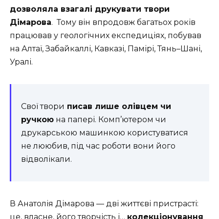
дозволяла взагалі друкувати твори
Дімарова
. Тому він впродовж багатьох років
працював у геологічних експедиціях, побував
на Алтаї, Забайкаллі, Кавказі, Памірі, Тянь–Шані,
Уралі.
Свої твори
писав лише олівцем чи
ручкою
на папері. Комп’ютером чи
друкарською машинкою користуватися
не лююбив, під час роботи вони його
відволікали.
В Анатолія Дімарова — дві життєві пристрасті:
це, власне, його творчість і…
колекціонування