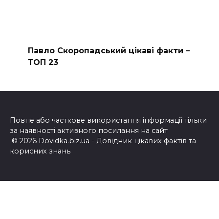
Павло Скоропадський цікаві факти –
ТОП 23
Повне або часткове використання інформації тільки
за наявності активного посилання на сайт
© 2026 Dovidka.biz.ua - Довідник цікавих фактів та
корисних знань