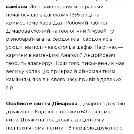
каміння
. Його захоплення мінералами
почалося ще в далекому 1955 році на
кримському Кара-Дазі. Робочий кабінет
Дімарова схожий на геологічний музей. Тут
різнобарв’я агатів, сердоліків і сардоніксів
усюди: на поличках, столі, в шафах. На стінах —
картини в камені, які Анатолій Андрійович
творить власноруч. Крім того, письменник має
велику колекцію прикрас із різноманітним
камінням, яке він свого часу привіз з далеких
гір.
Особисте життя Дімарова.
Дімаров з другою
дружиною Євдокією прожив 60 років, має
сина. Дружина працювала доцентом у
політехнічному інституті. З першою дружиною