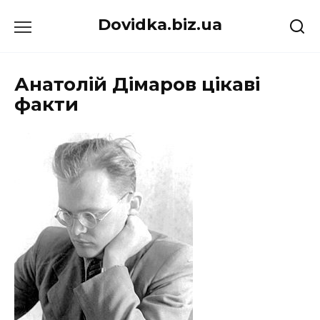
Перейти
Dovidka.biz.ua
до
вмісту
Анатолій Дімаров цікаві
факти