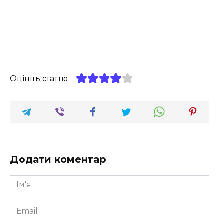
Оцініть статтю
Додати коментар
Ім'я
*
Email
*