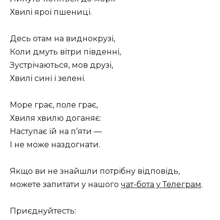
Хвилі ярої пшениці.
Десь отам на виднокрузі,
Коли дмуть вітри південні,
Зустрічаються, мов друзі,
Хвилі сині і зелені.
Море грає, поле грає,
Хвиля хвилю доганяє:
Наступає їй на п’яти —
І не може наздогнати.
Якщо ви не знайшли потрібну відповідь,
можете запитати у нашого
чат-бота у Телеграм
.
Приєднуйтесть: