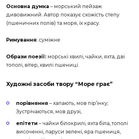
Основна думка
– морський пейзаж
дивовижний. Автор показує схожість степу
(пшеничних полів) та моря, їх красу.
Римування
: суміжне
Образи поезії:
морські хвилі, чайки, яхта, дві
тополі, вітер, хвилі пшениці.
Художні засоби твору “Море грає”
порівняння
– хапають, мов пір’їнку;
Зустрічаються, мов друзі,
епітети
– чайки білокрилі, яхта біла, тополі
височенні, паруси зелені, яра пшениця,