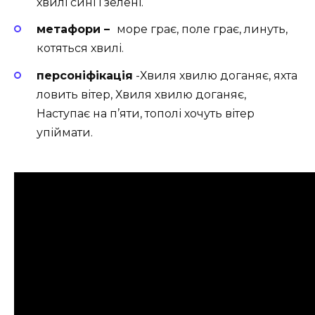
хвилі сині і зелені.
метафори –
море грає, поле грає, линуть,
котяться хвилі.
персоніфікація
-Хвиля хвилю доганяє, яхта
ловить вітер, Хвиля хвилю доганяє,
Наступає на п’яти, тополі хочуть вітер
упіймати.