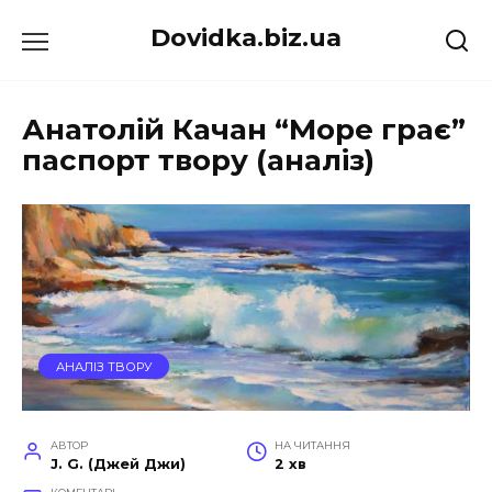
Перейти
Dovidka.biz.ua
до
вмісту
Анатолій Качан “Море грає”
паспорт твору (аналіз)
АНАЛІЗ ТВОРУ
АВТОР
НА ЧИТАННЯ
J. G. (Джей Джи)
2 хв