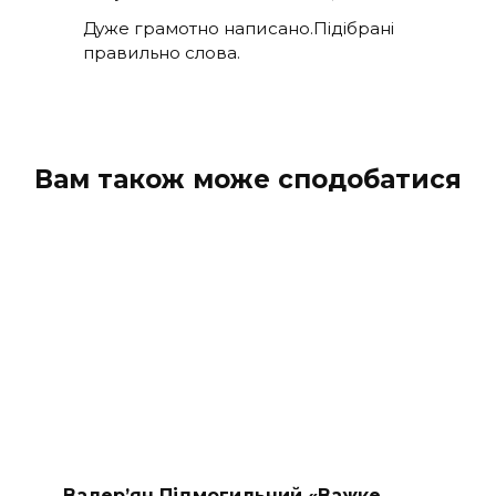
Дуже грамотно написано.Підібрані
правильно слова.
Вам також може сподобатися
Валер’ян Підмогильний «Важке