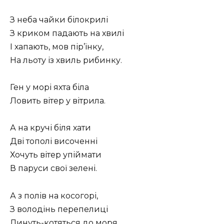
З неба чайки білокрилі
З криком падають на хвилі
І хапають, мов пір’їнку,
На льоту із хвиль рибинку.
Ген у морі яхта біла
Ловить вітер у вітрила.
А на кручі біля хати
Дві тополі височенні
Хочуть вітер упіймати
В паруси свої зелені.
А з полів на косогорі,
З володінь перепелиці
Линуть-котяться до моря