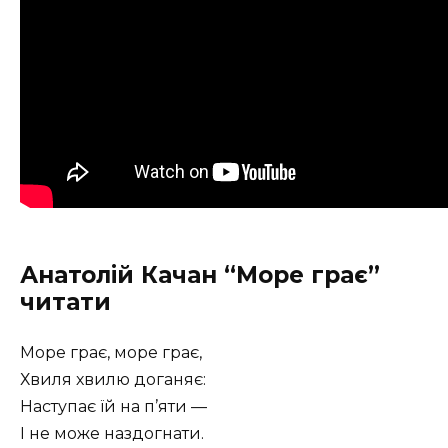
Анатолій Качан “Море грає”
читати
Море грає, море грає,
Хвиля хвилю доганяє:
Наступає їй на п’яти —
І не може наздогнати.