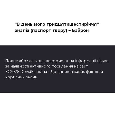
“В день мого тридцятишестиріччя”
аналіз (паспорт твору) – Байрон
Повне або часткове використання інформації тільки
за наявності активного посилання на сайт
© 2026 Dovidka.biz.ua - Довідник цікавих фактів та
корисних знань