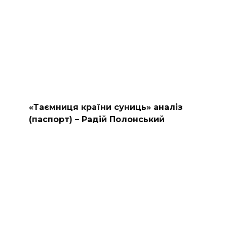
«Таємниця країни суниць» аналіз
(паспорт) – Радій Полонський