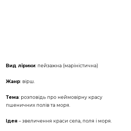
Вид лірики
: пейзажна (маріністична)
Жанр
: вірш.
Тема
: розповідь про неймовірну красу
пшеничних полів та моря.
Ідея
– звеличення краси села, поля і моря.