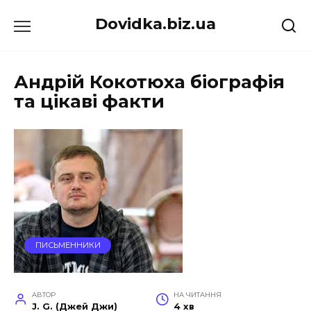
Перейти
Dovidka.biz.ua
до
вмісту
Андрій Кокотюха біографія
та цікаві факти
ПИСЬМЕННИКИ
АВТОР
НА ЧИТАННЯ
J. G. (Джей Джи)
4 хв