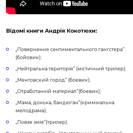
Відомі книги Андрія Кокотюхи:
„
Повернення сентиментального гангстера”
(бойовик);
„
Нейтральна територія” (містичний трилер)
;
„
Ментовский город” (
боевик);
„
Отработанній материал”(боевик);
„
Мама, донька, бандюган”(кримінальна
мелодрама);
„Повзе змія”(трилер);