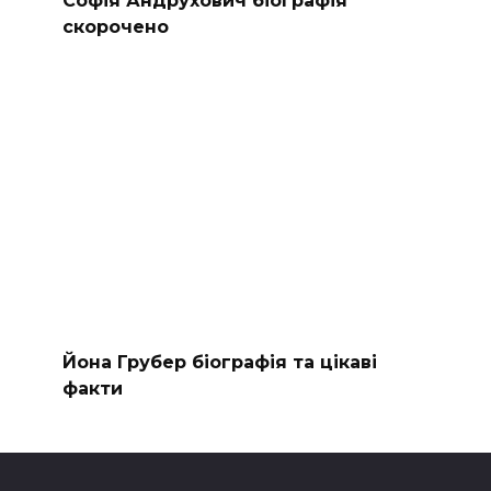
Софія Андрухович біографія
скорочено
Йона Грубер біографія та цікаві
факти