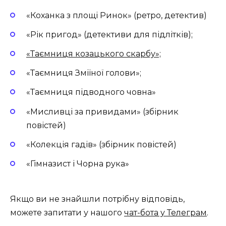
«Коханка з площі Ринок» (ретро, детектив)
«Рік пригод» (детективи для підлітків);
«Таємниця козацького скарбу»;
«Таємниця Зміїної голови»;
«Таємниця підводного човна»
«Мисливці за привидами» (збірник
повістей)
«Колекція гадів» (збірник повістей)
«Гімназист і Чорна рука»
Якщо ви не знайшли потрібну відповідь,
можете запитати у нашого
чат-бота у Телеграм
.