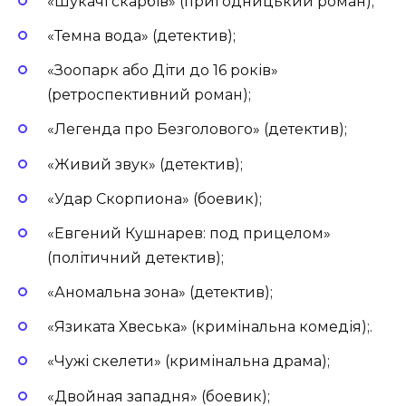
«Шукачі скарбів» (пригодницький роман);
«Темна вода» (детектив);
«Зоопарк або Діти до 16 років»
(ретроспективний роман);
«Легенда про Безголового» (детектив);
«Живий звук» (детектив);
«Удар Скорпиона» (боевик);
«
Евгений Кушнарев: под прицелом»
(по
літичний
детектив)
;
«Аномальна зона» (детектив);
«Язиката Хвеська» (кримінальна комедія);.
«Чужі скелети» (кримінальна драма);
«Двойная западня» (боевик);