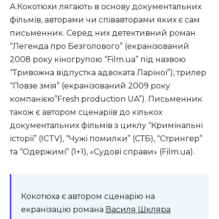
А.Кокотюхи лягають в основу документальних
фільмів, авторами чи співавторами яких є сам
письменник. Серед них детективний роман
“Легенда про Безголового” (екранізований
2008 року кіногрупою “Film.ua” під назвою
“Тривожна відпустка адвоката Ларіної”), трилер
“Повзе змія” (екранізований 2009 року
компанією”Fresh production UA”). Письменник
також є автором сценаріїв до кількох
документальних фільмів з циклу “Кримінальні
історії” (ICTV), “Чужі помилки” (СТБ), “Стрингер”
та “Одержимі” (1+1), «Судові справи» (Film.ua).
Кокотюха є автором сценарію на
екранізацію романа
Василя Шкляра