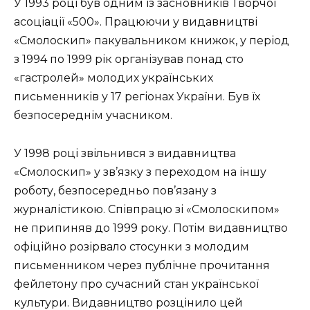
У 1993 році був одним із засновників Творчої
асоціації «500». Працюючи у видавництві
«Смолоскип» пакувальником книжок, у період
з 1994 по 1999 рік організував понад сто
«гастролей» молодих українських
письменників у 17 регіонах України. Був їх
безпосереднім учасником.
У 1998 році звільнився з видавництва
«Смолоскип» у зв’язку з переходом на іншу
роботу, безпосередньо пов’язану з
журналістикою. Співпрацю зі «Смолоскипом»
не припиняв до 1999 року. Потім видавництво
офіційно розірвало стосунки з молодим
письменником через публічне прочитання
фейлетону про сучасний стан української
культури. Видавництво розцінило цей