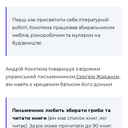
Перш ніж присвятити себе літературній
роботі, Кокотюха працював збиральником
меблів, різноробочим та муляром на
будівництві.
Андрій Кокотюха товаришує з відомим
український письменником
Сергієм Жаданом,
він навіть є хрещеним батьком його доньки
Письменник любить збирати гриби та
читати книги
(він має список книг, які
читає). За рік може прочитати до 90 книг.