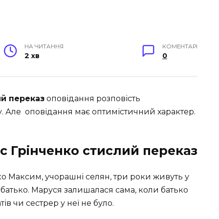
НА ЧИТАННЯ
КОМЕНТАРІ
2 хв
0
й переказ
оповідання розповість
. Але оповідання має оптимістичний характер.
ис Грінченко стислий переказ
ько Максим, учорашні селян, три роки живуть у
батько. Маруся залишалася сама, коли батько
тів чи сестрер у неї не було.