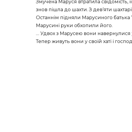
Змучена Маруся втратила свідомість, її
знов пішла до шахти. З дев‘яти шахта
Останнім підняли Марусиного батька “
Марусині руки обхопили його.
… Удвох з Марусею вони навернулися у
Тепер живуть вони у своїй хаті і госп