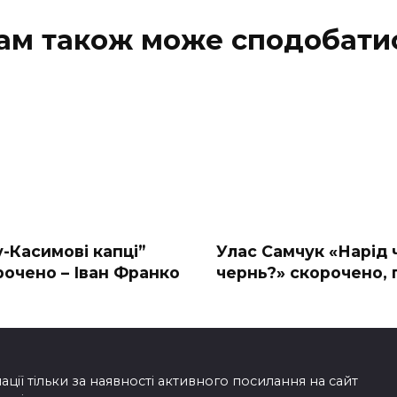
ам також може сподобати
-Касимові капці”
Улас Самчук «Нарід 
рочено – Іван Франко
чернь?» скорочено, 
ії тільки за наявності активного посилання на сайт