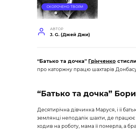
СКОРОЧЕНО ТВОРИ
АВТОР
J. G. (Джей Джи)
“Батько та дочка”
Грінченко
стисли
про каторжну працю шахтарів Донбасу
“Батько та дочка” Бор
Десятирічна дівчинка Маруся, і її бат
землянці неподалік шахти, де працює 
ходив на роботу, мама її померла, а бра