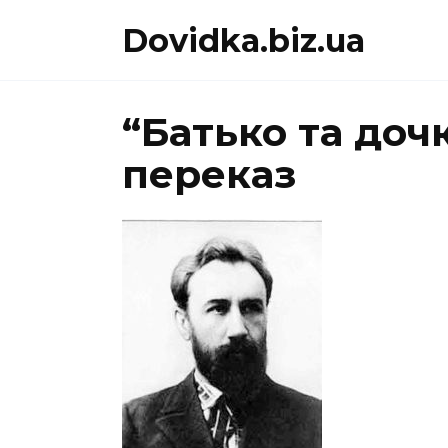
Перейти
Dovidka.biz.ua
до
вмісту
“Батько та доч
переказ