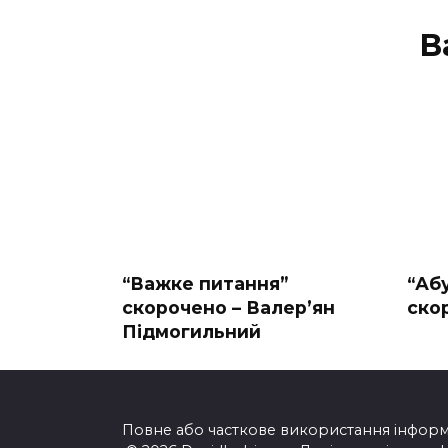
В
“Важке питання”
“Абу
скорочено – Валер’ян
ско
Підмогильний
Повне або часткове використання інформац