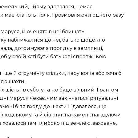
зземельний, і йому здавалося, немає
ік має клапоть поля. І розмовляючи одного разу
є Маруся, й оченята в неї блищать.
ку наближалися до неї, батько щоденно
вала, дотримувала порядку в землянці,
об у своїй хаті бути батькові справжньою
“ще й струменту стільки, пару волів або хоча б
 до шахти.
 шість і в суботу татко буде вільний. І раптом
дні Маруся чекає, чим закінчаться рятувальні
камені біля входу до шахти і “давалося, що
людському та й сів отут, на камені, нагадуючи
е ховалося там, глибоко під землею, заховане,