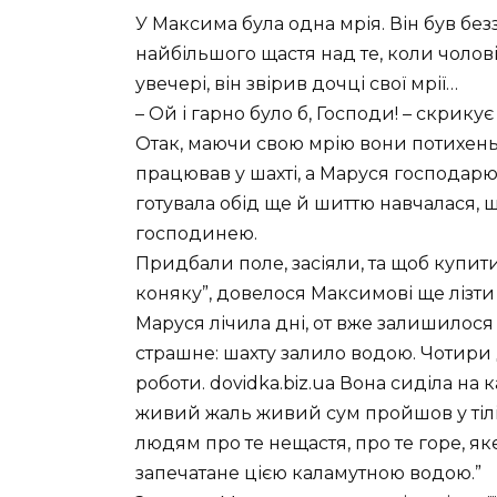
У Максима була одна мрія. Він був бе
найбільшого щастя над те, коли чолов
увечері, він звірив дочці свої мрії…
– Ой і гарно було б, Господи! – скрику
Отак, маючи свою мрію вони потихень
працював у шахті, а Маруся господарю
готувала обід ще й шиттю навчалася, щ
господинею.
Придбали поле, засіяли, та щоб купити 
коняку”, довелося Максимові ще лізти
Маруся лічила дні, от вже залишилося їх
страшне: шахту залило водою. Чотири 
роботи. dovidka.biz.ua Вона сиділа на 
живий жаль живий сум пройшов у тілі 
людям про те нещастя, про те горе, як
запечатане цією каламутною водою.”