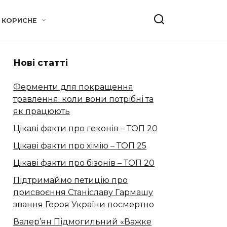
КОРИСНЕ
Нові статті
Ферменти для покращення
травлення: коли вони потрібні та
як працюють
Цікаві факти про геконів – ТОП 20
Цікаві факти про хімію – ТОП 25
Цікаві факти про бізонів – ТОП 20
Підтримаймо петицію про
присвоєння Станіславу Гармашу
звання Героя України посмертно
Валер’ян Підмогильний «Важке