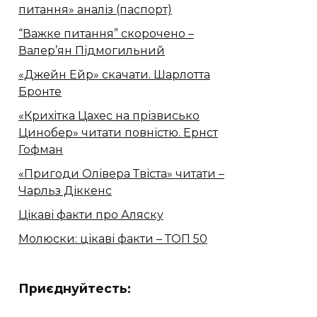
питання» аналіз (паспорт)
“Важке питання” скорочено –
Валер’ян Підмогильний
«Джейн Ейр» скачати. Шарлотта
Бронте
«Крихітка Цахес на прізвисько
Цинобер» читати повністю. Ернст
Гофман
«Пригоди Олівера Твіста» читати –
Чарльз Діккенс
Цікаві факти про Аляску
Молюски: цікаві факти – ТОП 50
Приєднуйтесть: