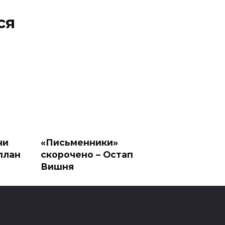
ся
чи
«Письменники»
план
скорочено – Остап
Вишня