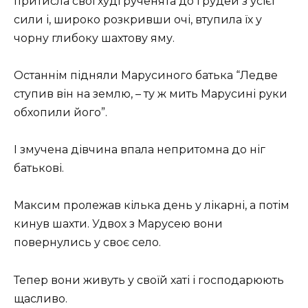
притисла свої худі рученята до грудей з усієї
сили і, широко розкривши очі, втупила їх у
чорну глибоку шахтову яму.
Останнім підняли Марусиного батька “Ледве
ступив він на землю, – ту ж мить Марусині руки
обхопили його”.
І змучена дівчина впала непритомна до ніг
батькові.
Максим пролежав кілька день у лікарні, а потім
кинув шахти. Удвох з Марусею вони
повернулись у своє село.
Тепер вони живуть у своїй хаті і господарюють
щасливо.