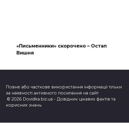
«Письменники» скорочено – Остап
Вишня
Повне або часткове використання інформації тільки
за наявності активного посилання на сайт
© 2026 Dovidka.biz.ua - Довідник цікавих фактів та
корисних знань