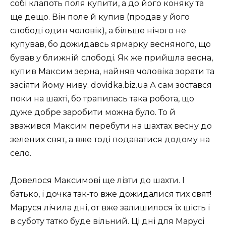
собі клапоть поля купити, а до його коняку та
ще дещо. Він поле й купив (продав у його
слободі один чоловік), а більше нічого не
купував, бо дожидавсь ярмарку весняного, що
бував у ближній слободі. Як же прийшла весна,
купив Максим зерна, найняв чоловіка зорати та
засіяти йому ниву. dovidka.biz.ua А сам зостався
поки на шахті, бо трапилась така робота, що
дуже добре заробити можна було. То й
зважився Максим перебути на шахтах весну до
зелених свят, а вже тоді подаватися додому на
село.
Довелося Максимові ще лізти до шахти. І
батько, і дочка так-то вже дожидалися тих свят!
Маруся лічила дні, от вже залишилося їх шість і
в суботу татко буде вільний. Ці дні для Марусі