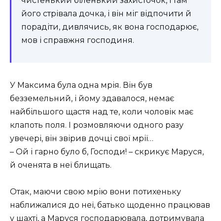
чистенький біленький захисточок, і там
його стрівала дочка, і він міг відпочити й
порадіти, дивлячись, як вона господарює,
мов і справжня господиня.
У Максима була одна мрія. Він був
безземельний, і йому здавалося, немає
найбільшого щастя над те, коли чоловік має
клапоть поля. І розмовляючи одного разу
увечері, він звірив дочці свої мрії…
– Ой і гарно було б, Господи! – скрикує Маруся,
й оченята в неї блищать.
Отак, маючи свою мрію вони потихеньку
наближалися до неї, батько щоденно працював
у шахті, а Маруся господарювала, дотримувала