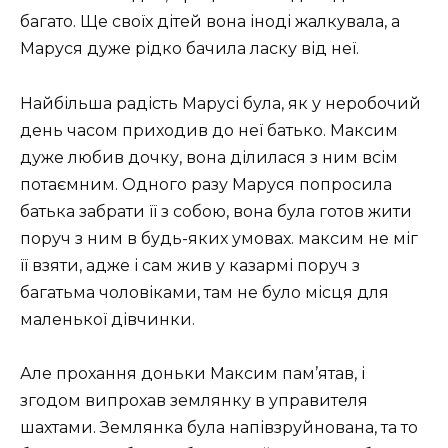
багато. Ще своїх дітей вона іноді жалкувала, а
Маруся дуже рідко бачила ласку від неї.
Найбільша радість Марусі була, як у неробочий
день часом приходив до неї батько. Максим
дуже любив дочку, вона ділилася з ним всім
потаємним. Одного разу Маруся попросила
батька забрати її з собою, вона була готов жити
поруч з ним в будь-яких умовах. максим не міг
її взяти, адже і сам жив у казармі поруч з
багатьма чоловіками, там не було місця для
маленької дівчинки.
Але прохання доньки Максим пам’ятав, і
згодом випрохав землянку в управителя
шахтами. Землянка була напівзруйнована, та то