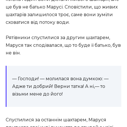
це був не батько Марусі. Сповістили, що живих
шахтарів залишилося троє, саме вони зуміли
сховатися від потоку води.
Рятівники спустилися за другим шахтарем,
Маруся так сподівалася, що то буде її батько, був
не він.
— Господи! — молилася вона думкою: —
Адже ти добрий! Верни татка! А ні,— то
візьми мене до його!
Спустилися за останнім шахтарем, Маруся