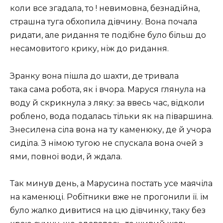
коли все згадала, то ! невимовна, безнадійна,
страшна туга обхопила дівчину. Вона почала
ридати, але ридання те подібне було більш до
несамовитого крику, ніж до ридання.
Зранку вона пішла до шахти, де тривала
така сама робота, як і вчора. Маруся глянула на
воду й скрикнула з ляку: за ввесь час, відколи
роблено, вода подалась тільки як на піваршина.
Знесилена сіла вона на ту каменюку, де й учора
сиділа. З німою тугою не спускала вона очей з
ями, повної води, й ждала.
Так минув день, а Марусина постать усе маячіла
на каменюці. Робітники вже не прогонили її. їм
було жалко дивитися на цю дівчинку, таку без