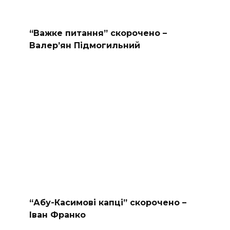
“Важке питання” скорочено –
Валер’ян Підмогильний
“Абу-Касимові капці” скорочено –
Іван Франко