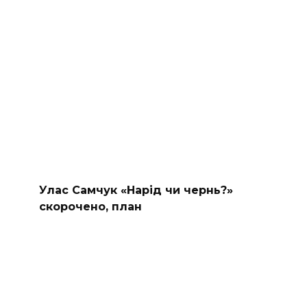
Улас Самчук «Нарід чи чернь?»
скорочено, план