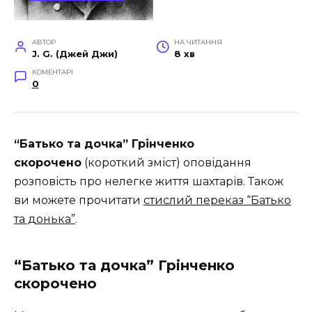
АВТОР
НА ЧИТАННЯ
J. G. (Джей Джи)
8 хв
КОМЕНТАРІ
0
“Батько та дочка” Грінченко
скорочено
(короткий зміст) оповідання
розповість про нелегке життя шахтарів. Також
ви можете прочитати
стислий переказ “Батько
та донька”
.
“Батько та дочка” Грінченко
скорочено