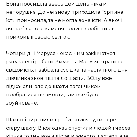
Вона просиділа ввесь цей день німа й
непорушна. До неї знову приходила Горпина,
їсти приносила, та не могла вона їсти. А вночі
лягла біля того каменя, і один з робітників
прикрив її своєю свитою.
Чотири дні Маруся чекає, чим закінчаться
рятувальні роботи. Змучена Маруся втратила
свідомість, її забрала сусідка, та наступного дня
дівчинка знов пішла до шахти. ВОду вже
відкачали, але до шахти вагончиком
пробратися не змогли, там все було
зруйноване.
Шахтарі вирішили пробиратися туди через
стару шахту. В колодязь спустили людей і через
кілька годин вони дістали живого шахтаря, але