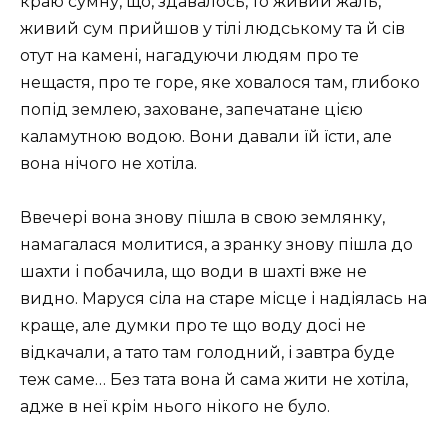
краю сумну, що, здавалось, то живий жаль,
живий сум прийшов у тілі людському та й сів
отут на камені, нагадуючи людям про те
нещастя, про те горе, яке ховалося там, глибоко
попід землею, заховане, запечатане цією
каламутною водою. Вони давали їй їсти, але
вона нічого не хотіла.
Ввечері вона знову пішла в свою землянку,
намагалася молитися, а зранку знову пішла до
шахти і побачила, що води в шахті вже не
видно. Маруся сіла на старе місце і надіялась на
краще, але думки про те що воду досі не
відкачали, а тато там голодний, і завтра буде
теж саме… Без тата вона й сама жити не хотіла,
адже в неї крім нього нікого не було.