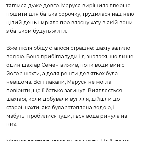
тяглися дуже довго. Маруся вирішила вперше
пошити для батька сорочку, трудилася над нею
цілий день і мріяла про власну хату в якій вони
з батьком будуть жити.
Вже після обіду сталося страшне: шахту залило
водою. Вона прибігла туди і дізналася, що лише
один шахтар Семен вижив, потік води виніс
його з шахти, а доля решти дев’ятьох була
невідома. Всі плакали, Маруся не могла
повірити, що її батько загинув. Виявляється
шахтарі, коли добували вугілля, дійшли до
старої шахти, яка була затоплена водою, і
мабуть пробилися туди, і вся вода ринула на
них.