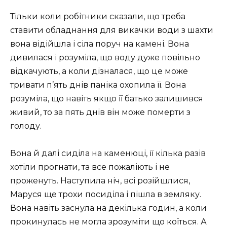
Тільки коли робітники сказали, що треба
ставити обладнання для викачки води з шахти
вона відійшла і сіла поруч на камені. Вона
дивилася і розуміла, що воду дуже повільно
відкачують, а коли дізналася, що це може
тривати п’ять днів паніка охопила її. Вона
розуміла, що навіть якщо її батько залишився
живий, то за пять днів він може померти з
голоду.
Вона й далі сиділа на каменюці, її кілька разів
хотіли прогнати, та все пожаліють і не
проженуть. Наступила ніч, всі розійшлися,
Маруся ще трохи посиділа і пішла в земляку.
Вона навіть заснула на декілька годин, а коли
прокинулась не могла зрозуміти що коїться. А