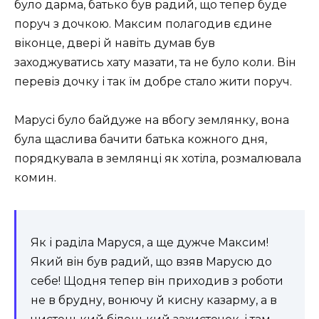
було дарма, батько був радий, що тепер буде
поруч з дочкою. Максим полагодив єдине
віконце, двері й навіть думав був
заходжуватись хату мазати, та не було коли. Він
перевіз дочку і так їм добре стало жити поруч.
Марусі було байдуже на вбогу землянку, вона
була щаслива бачити батька кожного дня,
порядкувала в землянці як хотіла, розмалювала
комин.
Як і раділа Маруся, а ще дужче Максим!
Який він був радий, що взяв Марусю до
себе! Щодня тепер він приходив з роботи
не в брудну, вонючу й кисну казарму, а в