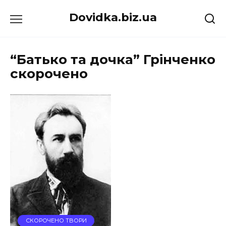
Перейти
Dovidka.biz.ua
до
вмісту
“Батько та дочка” Грінченко
скорочено
СКОРОЧЕНО ТВОРИ