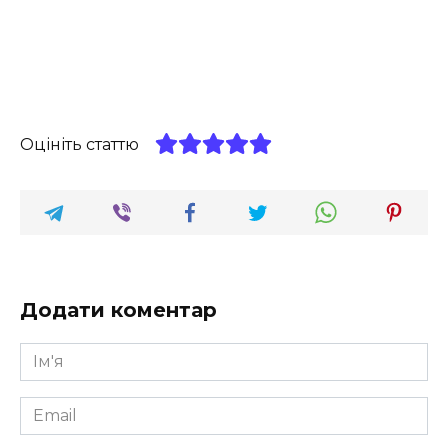
Оцініть статтю
Додати коментар
Ім'я
*
Email
*