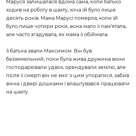
Маруся залишалася вдома сама, коли батько
ходив на роботу в шахту, хоча їй було лише
десять років. Мама Марусі померла, коли їй
було лише чотири роки, вона мало її пам’ятала,
але часто згадувала, як мама її обіймала.
Її батька звали Максимом. Він був
безземельний, поки була жива дружина вони
господарювали удвох, орендували землю, але
після її смерті він не зміг з цим упоратися, забив
вікна і двері дошками і влаштувався працювати
на шахту.