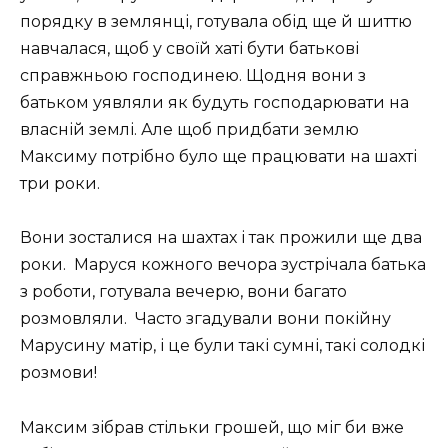
порядку в землянці, готувала обід ще й шиттю
навчалася, щоб у своїй хаті бути батькові
справжньою господинею. Щодня вони з
батьком уявляли як будуть господарювати на
власній землі. Але щоб придбати землю
Максиму потрібно було ще працювати на шахті
три роки.
Вони зосталися на шахтах і так прожили ще два
роки. Маруся кожного вечора зустрічала батька
з роботи, готувала вечерю, вони багато
розмовляли. Часто згадували вони покійну
Марусину матір, і це були такі сумні, такі солодкі
розмови!
Максим зібрав стільки грошей, що міг би вже