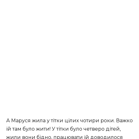
А Маруся жила у тітки цілих чотири роки. Важко
їй там було жити! У тітки було четверо дітей,
жили вони бідно, працювати їй доводилося