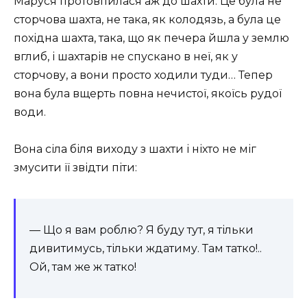
Маруся протовпилася аж до шахти. Це була не
сторчова шахта, не така, як колодязь, а була це
похідна шахта, така, що як печера йшла у землю
вглиб, і шахтарів не спускано в неї, як у
сторчову, а вони просто ходили туди… Тепер
вона була вщерть повна нечистої, якоїсь рудої
води.
Вона сіла біля виходу з шахти і ніхто не міг
змусити її звідти піти:
— Що я вам роблю? Я буду тут, я тільки
дивитимусь, тільки ждатиму. Там татко!..
Ой, там же ж татко!