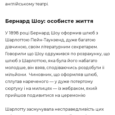
англійському театрі.
Бернард Шоу: особисте життя
У 1898 році Бернард Шоу оформив шлюб з
Шарлоттою Пейн-Таунзенд, дуже багатою
дівчиною, своїм літературним секретарем.
Говорили що Шоу одружився по розрахунку, що
шлюб з Шарлоттою, яка була його набагато
молодше, він взяв, сподіваючись роздобути її
мільйони. Чиновник, що оформляв шлюб,
сплутав нареченого — у дуже потертому
сюртуку і на милицях — із жебраком, який
прийшов подивитися на церемонію
Шарлотту засмучувала несправедливість цих