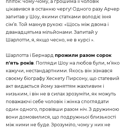
пліток: чому-чому, а грошима її чоловік
цікавився в останню чергу! Одного разу Арчер
запитав у Шоу, якими статками володіє їхня
сім’я. Той махнув рукою: «Щось між двома і
дванадцятьма мільйонами. Запитай у
Шарлотти, я, якщо чесно, не в курсі ».
Шарлотта і Бернард
прожили разом сорок
п’ять років
. Погляди Шоу на любов були, м’яко
кажучи, нестандартними. Якось він зізнався
своєму біографу Хескету Пирсону, що стaтeвий
aкт видається йому заняттям жахливим і
низьким, і він не в силах зрозуміти, як можуть
поважаючі себе чоловік і жінка споглядати
один одного, провівши разом ніч. З дружиною
вони домовилися, що подружньої близькості
між ними не буде. Зрозуміло, чому у них не