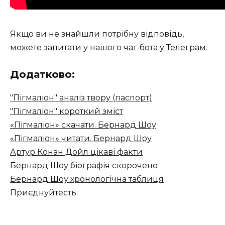
Якщо ви не знайшли потрібну відповідь,
можете запитати у нашого
чат-бота у Телеграм
.
Додатково:
"Пігмаліон" аналіз твору (паспорт)
"Пігмаліон" короткий зміст
«Пігмаліон» скачати. Бернард Шоу
«Пігмаліон» читати. Бернард Шоу
Артур Конан Дойл цікаві факти
Бернард Шоу біографія скорочено
Бернард Шоу хронологічна таблиця
Приєднуйтесть: