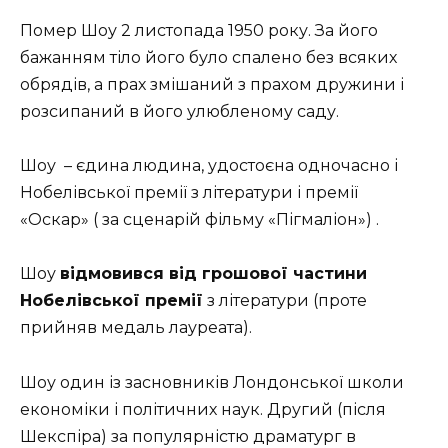
Помер Шоу 2 листопада 1950 року. За його
бажанням тіло його було спалено без всяких
обрядів, а прах змішаний з прахом дружини і
розсипаний в його улюбленому саду.
Шоу – єдина людина, удостоєна одночасно і
Нобелівської премії з літератури і премії
«Оскар» ( за сценарій фільму «Пігмаліон») .
Шоу
відмовився від грошової частини
Нобелівської премії
з літератури (проте
прийняв медаль лауреата).
Шоу один із засновників Лондонської школи
економіки і політичних наук. Другий (після
Шекспіра) за популярністю драматург в