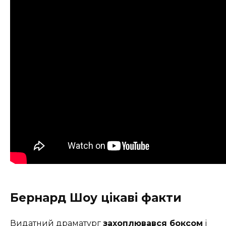
Бернард Шоу цікаві факти
Видатний драматург
захоплювався боксом
і