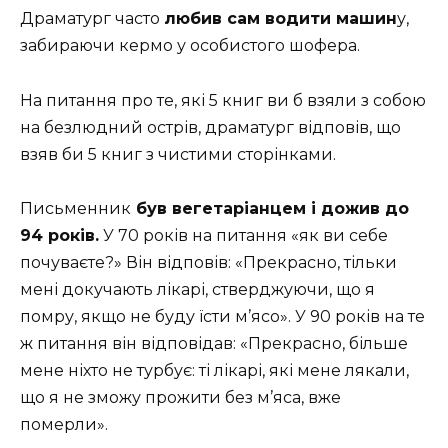
Драматург часто
любив сам водити машин
у,
забираючи кермо у особистого шофера.
На питання про те, які 5 книг ви б взяли з собою
на безлюдний острів, драматург відповів, що
взяв би 5 книг з чистими сторінками.
Письменник
був вегетаріанцем і дожив до
94 років.
У 70 років на питання «як ви себе
почуваєте?» Він відповів: «Прекрасно, тільки
мені докучають лікарі, стверджуючи, що я
помру, якщо не буду їсти м’ясо». У 90 років на те
ж питання він відповідав: «Прекрасно, більше
мене ніхто не турбує: ті лікарі, які мене лякали,
що я не зможу прожити без м’яса, вже
померли».