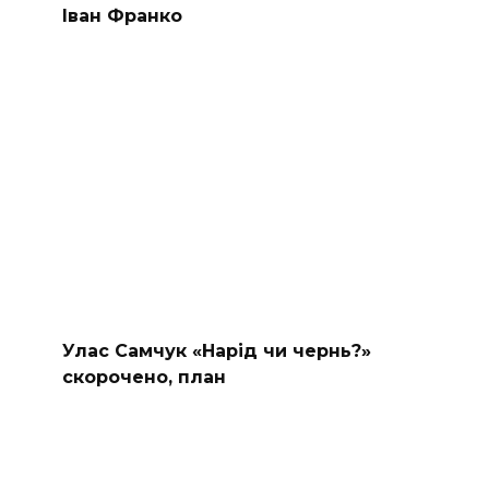
Іван Франко
Улас Самчук «Нарід чи чернь?»
скорочено, план