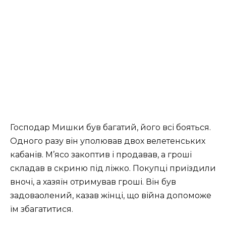
Господар Мишки був багатий, його всі бояться.
Одного разу він уполював двох велетенських
кабанів. М’ясо закоптив і продавав, а гроші
складав в скриню під ліжко. Покупці приїздили
вночі, а хазяїн отримував гроші. Він був
задоваолений, казав жінці, що війна допоможе
їм збагатитися.