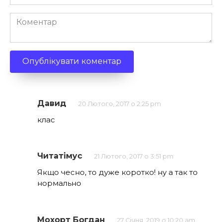
*
Коментар
Давид
20 Лютого, 2017 о 2:25 pm
клас
Читатімус
21 Лютого, 2017 о 3:51 pm
Якщо чесно, то дуже коротко! ну а так то
нормально
Мохорт Богдан
27 Січня, 2019 о 10:20 am