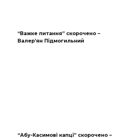
“Важке питання” скорочено –
Валер’ян Підмогильний
“Абу-Касимові капці” скорочено –