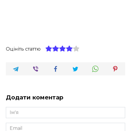
Оцініть статтю
Додати коментар
Ім'я
*
Email