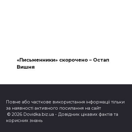
«Письменники» скорочено – Остап
Вишня
Повне або часткове використання інформації тільки
за наявності активного посилання на сайт
© 2026 Dovidka.biz.ua - Довідник цікавих фактів та
корисних знань