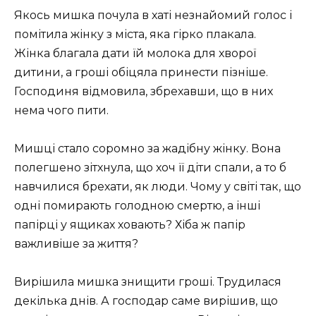
Якось мишка почула в хаті незнайомий голос і
помітила жінку з міста, яка гірко плакала.
Жінка благала дати їй молока для хворої
дитини, а гроші обіцяла принести пізніше.
Господиня відмовила, збрехавши, що в них
нема чого пити.
Мишці стало соромно за жадібну жінку. Вона
полегшено зітхнула, що хоч її діти спали, а то б
навчилися брехати, як люди. Чому у світі так, що
одні помирають голодною смертю, а інші
папірці у ящиках ховають? Хіба ж папір
важливіше за життя?
Вирішила мишка знищити гроші. Трудилася
декілька днів. А господар саме вирішив, що