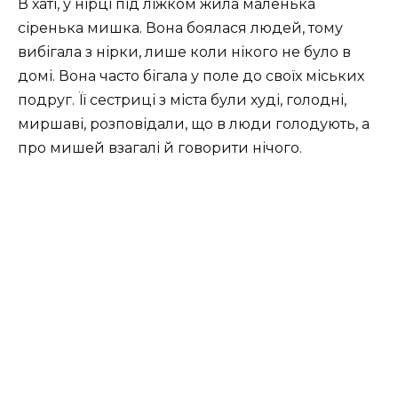
В хаті, у нірці під ліжком жила маленька
сіренька мишка. Вона боялася людей, тому
вибігала з нірки, лише коли нікого не було в
домі. Вона часто бігала у поле до своїх міських
подруг. Її сестриці з міста були худі, голодні,
миршаві, розповідали, що в люди голодують, а
про мишей взагалі й говорити нічого.