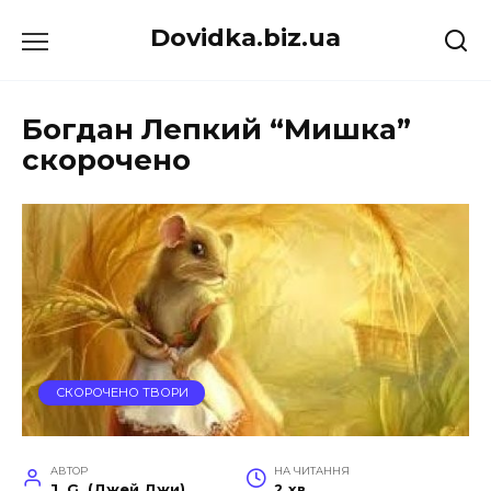
Перейти
Dovidka.biz.ua
до
вмісту
Богдан Лепкий “Мишка”
скорочено
СКОРОЧЕНО ТВОРИ
АВТОР
НА ЧИТАННЯ
J. G. (Джей Джи)
2 хв