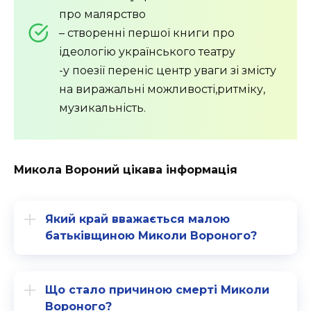
про малярство
– створенні першої книги про
ідеологію українського театру
-у поезії переніс центр уваги зі змісту
на виражальні можливості,ритміку,
музикальність.
Микола Вороний цікава інформація
Який край вважається малою
батьківщиною Миколи Вороного?
Що стало причиною смерті Миколи
Вороного?