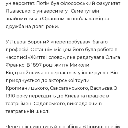
університет. Потім був філософський факультет
Львівського університету.
Саме тут він
знайомиться з Франком: їх пов’язала міцна
дружба на довгі роки.
У Львові Вороний «перепробував»
багато
професій. Останнім місцем його була робота в
часописі «Життє і слово», яке редагувала Ольга
Франко. В 1897 році життя Миколи
Кіндратійовича повертається у інше русло. Він
приєднується до акторської трупи
Кропивницького, Саксаганського, Васльєва. З
1910 року переїздить до Києва та працює в
театрі імені Садовського, викладаючи в
театральній школі.
Через рік виходить його збірка «Ліричні поезії»,