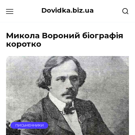
Перейти
Dovidka.biz.ua
до
вмісту
Микола Вороний біографія
коротко
ПИСЬМЕННИКИ