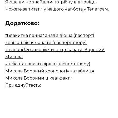
Якщо ви не знайшли потрібну відповідь,
можете запитати у нашого
чат-бота у Телеграм
.
Додатково:
"Блакитна панна" аналіз вірша (паспорт)
«Євшан-зілля» аналіз (паспорт твору)
«Іванові Франкові» читати, скачати. Вороний
Микола
«Інфанта» аналіз вірша (паспорт твору)
Микола Вороний хронологічна таблиця
Микола Вороний цікаві факти
Приєднуйтесть: