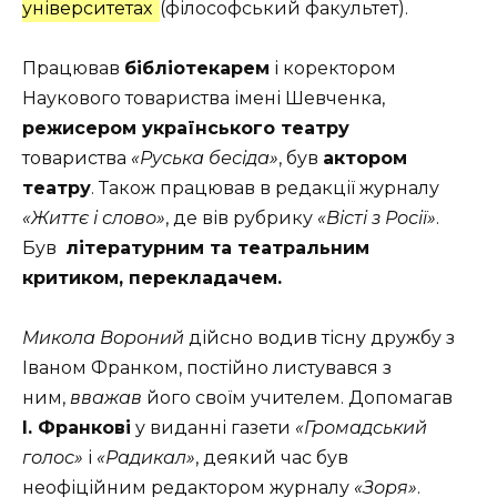
університетах
(філософський факультет).
Працював
бібліотекарем
і коректором
Наукового товариства імені Шевченка,
режисером українського театру
товариства
«Руська бесіда»
, був
актором
театру
. Також працював в редакції журналу
«Життє і слово»
, де вів рубрику
«Вісті з Росії»
.
Був
літературним та театральним
критиком, перекладачем.
Микола Вороний
дійсно водив тісну дружбу з
Іваном Франком, постійно листувався з
ним,
вважав
його своїм учителем. Допомагав
І. Франкові
у виданні газети
«Громадський
голос»
і
«Радикал»
, деякий час був
неофіційним редактором журналу
«Зоря»
.