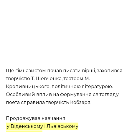
Ще гімназистом почав писати вірші, захопився
творчістю Т. Шевченка, театром М.
Кропивницького, політичною літературою.
Особливий вплив на формування світогляду
поета справила творчість Кобзаря.
Продовжував навчання
у
Віденському
і
Львівському