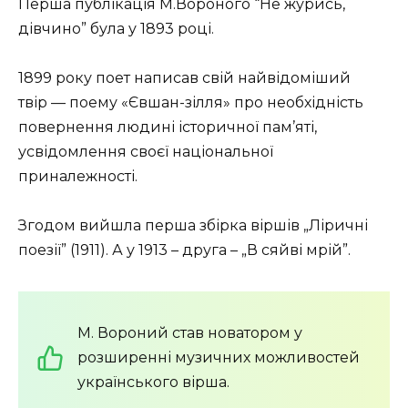
Перша публікація М.Вороного “Не журись,
дівчино” була у 1893 році.
1899 року поет написав свій найвідоміший
твір — поему «Євшан-зілля» про необхідність
повернення людині історичної пам’яті,
усвідомлення своєї національної
приналежності.
Згодом вийшла перша збірка віршів „Ліричні
поезії” (1911). А у 1913 – друга – „В сяйві мрій”.
М. Вороний став новатором у
розширенні музичних можливостей
українського вірша.