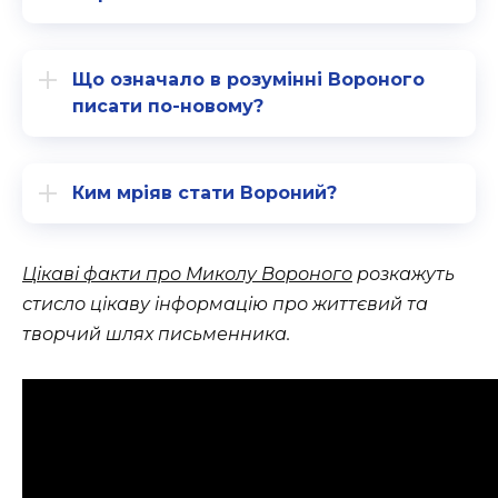
Що означало в розумінні Вороного
писати по-новому?
Ким мріяв стати Вороний?
Цікаві факти про Миколу Вороного
розкажуть
стисло цікаву інформацію про життєвий та
творчий шлях письменника.