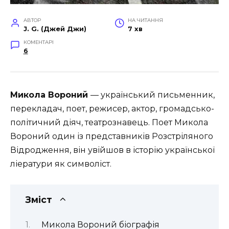
АВТОР
НА ЧИТАННЯ
J. G. (Джей Джи)
7 хв
КОМЕНТАРІ
6
Микола Вороний
— український письменник,
перекладач, поет, режисер, актор, громадсько-
політичний діяч, театрознавець. Поет Микола
Вороний один із представників Розстріляного
Відродження, він увійшов в історію української
ліератури як символіст.
Зміст
Микола Вороний біографія