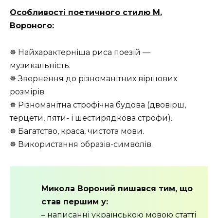
Особливості поетичного стилю М.
Вороного:
✵ Найхарактерніша риса поезій —
музикальність.
✵ Звернення до різноманітних віршових
розмірів.
✵ Різноманітна строфічна будова (двовірш,
терцети, пяти- і шестирядкова строфи).
✵ Багатство, краса, чистота мови.
✵ Використання образів-символів.
Микола Вороний пишався тим, що
став першим у:
– написанні українською мовою статті