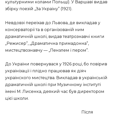
культурними колами Польщі). У Варшаві видав
збірку поезій „За Україну” (1921).
Невдовзі переїхав до Львова, де викладав у
консерваторії та в організованій ним
драматичній школі, видав театрознавчі книги
„Режисер”, „Драматична примадонна”,
мистецтвознавчу — „Пензлем і пером”.
До України повернувася у 1926 році, бо повірив
українізації і плідно працював як діяч
українского мистецтва. Викладав в українській
драматичній школі при Музичному інституті
імені М. Лисенка, деякий час був директором
цієї школи.
Після