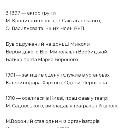
З 1897 — актор трупи
М. Кропивницького, П. Саксаганського,
О. Васильєва та інших. Член РУП.
Був одружений на доньці Миколи
Вербицького Вірі Миколаївні Вербицькій.
Батько поета Марка Вороного.
1901 — залишив сцену і служив в установах
Катеринодара, Харкова, Одеси, Чернігова.
1910 — оселився в Києві, працював у театрі
М. Садовського, викладав у театральній школі.
М.Вороний став одним із організаторів