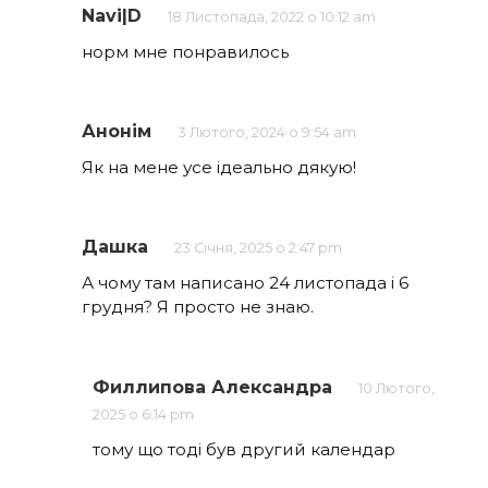
Navi|D
18 Листопада, 2022 о 10:12 am
норм мне понравилось
Анонім
3 Лютого, 2024 о 9:54 am
Як на мене усе ідеально дякую!
Дашка
23 Січня, 2025 о 2:47 pm
А чому там написано 24 листопада і 6
грудня? Я просто не знаю.
Филлипова Александра
10 Лютого,
2025 о 6:14 pm
тому що тоді був другий календар