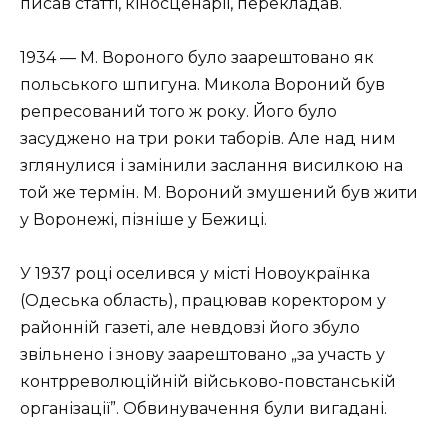
писав статті, кіносценарії, перекладав.
1934 — М. Вороного було заарештовано як
польського шпигуна. Микола Вороний був
репресований того ж року. Його було
засуджено на три роки таборів. Але над ним
зглянулися і замінили заслання висилкою на
той же термін. М. Вороний змушений був жити
у Воронежі, пізніше у Бежиці.
У 1937 році оселився у місті Новоукраїнка
(Одеська область), працював коректором у
районній газеті, але невдовзі його збуло
звільнено і знову заарештовано „за участь у
контрреволюційній військово-повстанській
організації”. Обвинувачення були вигадані.