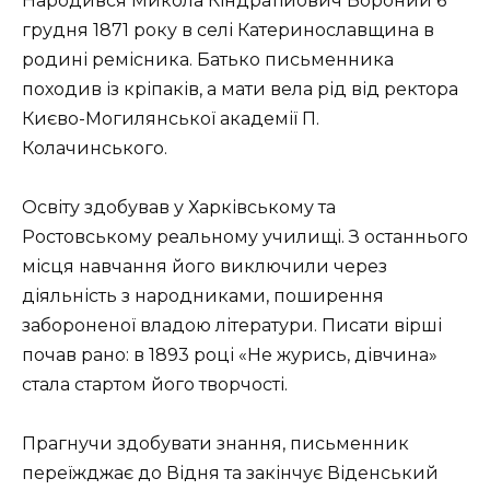
Народився Микола Кіндратійович Вороний 6
грудня 1871 року в селі Катеринославщина в
родині ремісника. Батько письменника
походив із кріпаків, а мати вела рід від ректора
Києво-Могилянської академії П.
Колачинського.
Освіту здобував у Харківському та
Ростовському реальному училищі. З останнього
місця навчання його виключили через
діяльність з народниками, поширення
забороненої владою літератури. Писати вірші
почав рано: в 1893 році «Не журись, дівчина»
стала стартом його творчості.
Прагнучи здобувати знання, письменник
переїжджає до Відня та закінчує Віденський