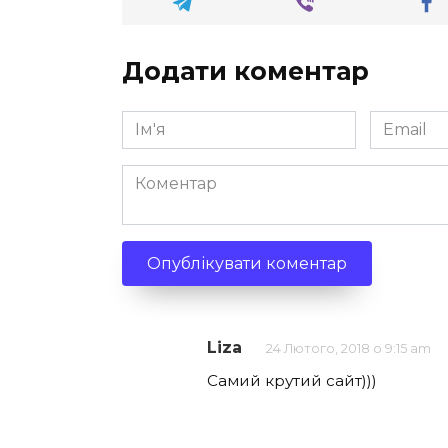
Додати коментар
Ім'я
Email
*
*
Коментар
Liza
24 Лютого, 2018 о 9:15 am
Самий крутий сайт)))