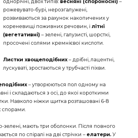
однорічні, двох типів:
весняні (спороносні)
–
рожевувато-бурі, нерозгалужені,
розвиваються за рахунок накопичених у
кореневищі поживних речовин, і
літні
(вегетативні)
– зелені, галузисті, шорсткі,
просочені солями кремнієвої кислоти.
Листки хвощеподібних
– дрібні, лацентні,
лускуваті, зростаються у трубчасті піхви.
еподібних
– утворюються пол одному на
авні і складаються з осі, до якої короткими
ки. Навколо ніжки щитка розташовані 6-8
х спорами.
но-зелені, мають три оболонки. Після повного
ться по спіралі на дві стрічки –
елатери.
У