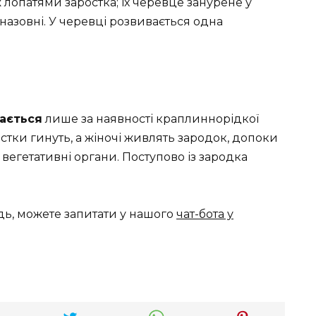
 лопатями заростка; їх черевце занурене у
назовні. У черевці розвивається одна
ається
лише за наявності краплиннорідкої
остки гинуть, а жіночі живлять зародок, допоки
вегетативні органи. Поступово із зародка
дь, можете запитати у нашого
чат-бота у