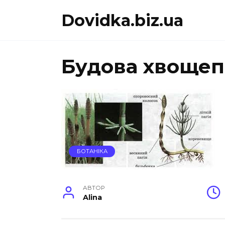
Перейти
Dovidka.biz.ua
до
вмісту
Будова хвощеп
БОТАНІКА
АВТОР
Alina