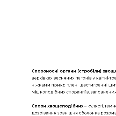
Спороносні органи (стробіли) хвощ
верхівках весняних пагонів у квітні-тр
ніжками прикріплені шестигранні щит
мішкоподібних спорангіїв, заповнени
Спори хвощеподібних
– кулясті, тем
дозрівання зовнішня оболонка розриває