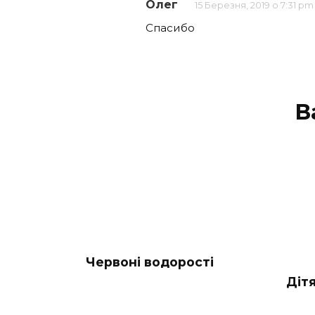
Олег
15 Березня, 2019 о 7:31 pm
Спасибо
В
Червоні водорості
Діт