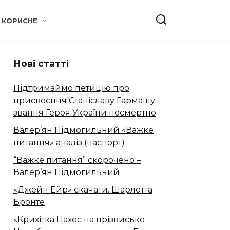
КОРИСНЕ
Нові статті
Підтримаймо петицію про
присвоєння Станіславу Гармашу
звання Героя України посмертно
Валер’ян Підмогильний «Важке
питання» аналіз (паспорт)
“Важке питання” скорочено –
Валер’ян Підмогильний
«Джейн Ейр» скачати. Шарлотта
Бронте
«Крихітка Цахес на прізвисько