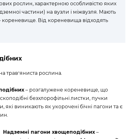
ових рослин, характерною особливістю яких
адземної частини) на вузли і міжвузля. Мають
– кореневище. Від кореневища відходять
дібних
на трав
яниста рослина.
‘
подібних
– розгалужене кореневище, що
лускоподібні безхлорофільні листки, пучки
, які виникають як укорочені бічні пагони та є
ин.
Надземні пагони хвощеподібних
–