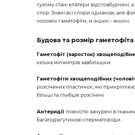
сухому стані елатери відстовбурчені, 
спор. Зовні всі спори однакові, але фіз
чоловічі гаметофіти, із інших – жіночі.
Будова та розмір гаметофіта
Гаметофіт (заросток) хвощеподібн
кілька міліметрів завбільшки.
Гаметофіти хвощеподібних (чоловіч
розсічених пластинок, які прикріплюю
більші та глибше розсічені.
Антеридії
повністю занурені в тканин
багатоджгутикові сперматозоїди.