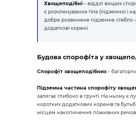
Хвощеподібні
– відділ вищих спор
є розчленування тіла (підземної і н
добре розвинене підземне стебло 
додаткові корені.
Будова спорофіта у хвощепо
Спорофіт хвощеподібних
– багаторіч
Підземна частина спорофіту хвоще
залягає глибоко в грунті. На ньому є 
коротких додаткових коренів та бульби
місцем накопичення поживних речов