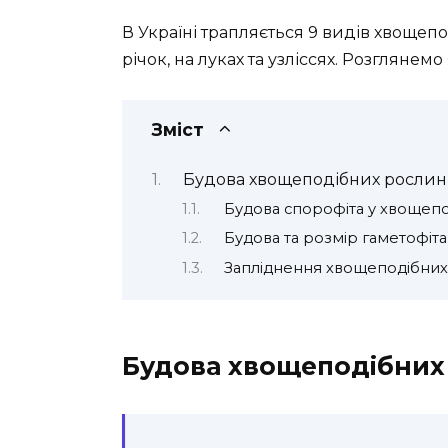
В Україні трапляється 9 видів хвощепо
річок, на луках та узліссях. Розглянемо
Зміст
Будова хвощеподібних рослин
Будова спорофіта у хвощеп
Будова та розмір гаметофіт
Запліднення хвощеподібних
Будова хвощеподібних