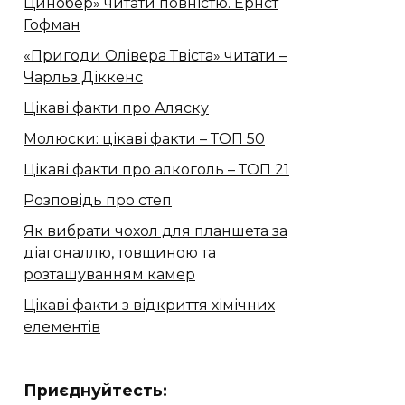
Цинобер» читати повністю. Ернст
Гофман
«Пригоди Олівера Твіста» читати –
Чарльз Діккенс
Цікаві факти про Аляску
Молюски: цікаві факти – ТОП 50
Цікаві факти про алкоголь – ТОП 21
Розповідь про степ
Як вибрати чохол для планшета за
діагоналлю, товщиною та
розташуванням камер
Цікаві факти з відкриття хімічних
елементів
Приєднуйтесть: