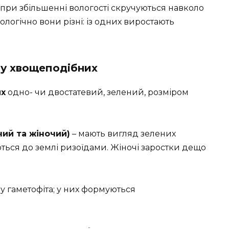
а при збільшенні вологості скручуються навколо
іологічно вони різні: із одних виростають
 у хвощеподібних
их
одно- чи двостатевий, зелений, розміром
ий та жіночий)
– мають вигляд зелених
ться до землі ризоїдами. Жіночі заростки дещо
у гаметофіта; у них формуються