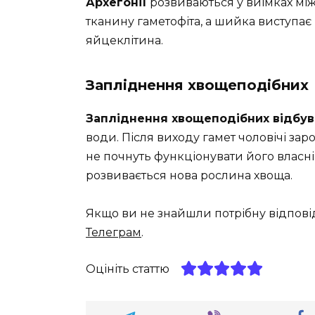
Архегонії
розвиваються у виїмках між
тканину гаметофіта, а шийка виступає 
яйцеклітина.
Запліднення хвощеподібних
Запліднення хвощеподібних відбув
води. Після виходу гамет чоловічі зар
не почнуть функціонувати його власні 
розвивається нова рослина хвоща.
Якщо ви не знайшли потрібну відпові
Телеграм
.
Оцініть статтю