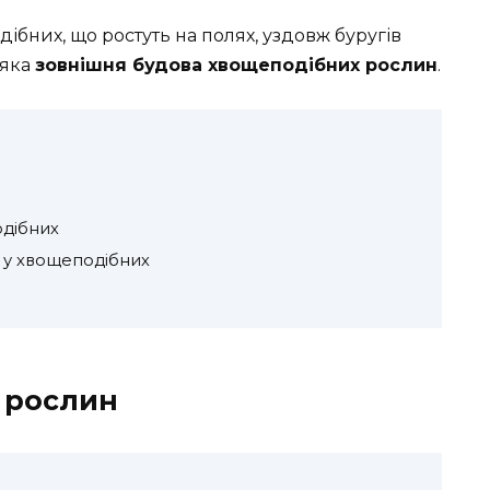
дібних, що ростуть на полях, уздовж буругів
 яка
зовнішня будова хвощеподібних рослин
.
одібних
а у хвощеподібних
 рослин