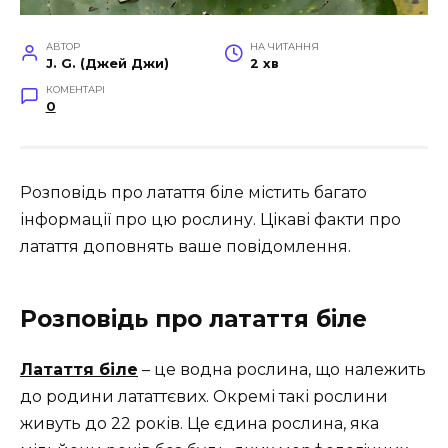
АВТОР
НА ЧИТАННЯ
J. G. (Джей Джи)
2 хв
КОМЕНТАРІ
0
Розповідь про латаття біле містить багато
інформації про цю рослину. Цікаві факти про
латаття доповнять ваше повідомлення.
Розповідь про латаття біле
Латаття біле
– це водна рослина, що належить
до родини лататтєвих. Окремі такі рослини
живуть до 22 років. Це єдина рослина, яка