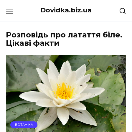
Перейти
Dovidka.biz.ua
до
вмісту
Розповідь про латаття біле.
Цікаві факти
БОТАНІКА