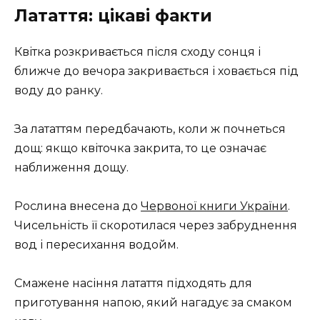
Латаття: цікаві факти
Квітка розкривається після сходу сонця і
ближче до вечора закривається і ховається під
воду до ранку.
За лататтям передбачають, коли ж почнеться
дощ: якщо квіточка закрита, то це означає
наближення дощу.
Рослина внесена до
Червоної книги України
.
Чисельність її скоротилася через забруднення
вод і пересихання водойм.
Смажене насіння латаття підходять для
приготування напою, який нагадує за смаком