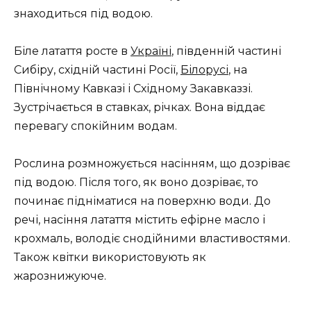
знаходиться під водою.
Біле латаття росте в
Україні
, південній частині
Сибіру, ​​східній частині Росії,
Білорусі
, на
Північному Кавказі і Східному Закавказзі.
Зустрічається в ставках, річках. Вона віддає
перевагу спокійним водам.
Рослина розмножується насінням, що дозріває
під водою. Після того, як воно дозріває, то
починає підніматися на поверхню води. До
речі, насіння латаття містить ефірне масло і
крохмаль, володіє снодійними властивостями.
Також квітки використовують як
жарознижуюче.