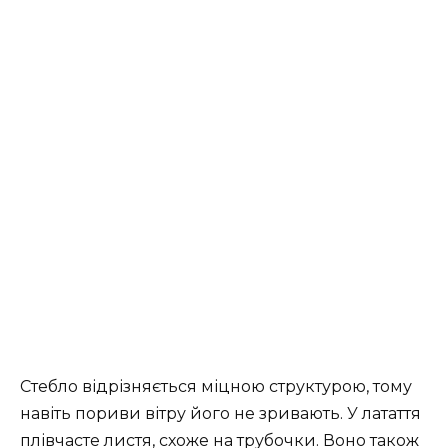
Стебло відрізняється міцною структурою, тому
навіть пориви вітру його не зривають. У латаття
плівчасте листя, схоже на трубочки. Воно також