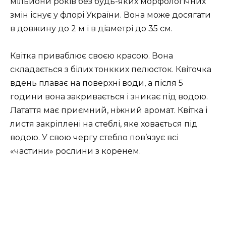
мільйони років без будь-яких морфологічних
змін існує у флорі України. Вона може досягати
в довжину до 2 м і в діаметрі до 35 см.
Квітка приваблює своєю красою. Вона
складається з білих тонкких пелюсток. Квіточка
вдень плаває на поверхні води, а після 5
години вона закривається і зникає під водою.
Латаття має приємний, ніжний аромат. Квітка і
листя закріплені на стеблі, яке ховається під
водою. У свою чергу стебло пов’язує всі
«частини» рослини з коренем.