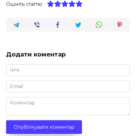
Оцініть статтю
Додати коментар
Ім'я
*
Email
*
Коментар