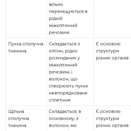
вільно
переміщуються в
рідкій
міжклітинній
речовині
Пухка сполучна
Складається з
Є основою
тканина
клітин, рідко
структури
розкиданих у
різних органів
міжклітинній
речовині, і
волокон, що
створюють пухке
невпорядковане
сплетіння
Щільна
Складається, в
Є основою
сполучна
основному, з
структури
тканина
волокон, які
різних органів