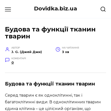
Перейти
Dovidka.biz.ua
до
вмісту
Будова та функції тканин
тварин
АВТОР
НА ЧИТАННЯ
J. G. (Джей Джи)
3 хв
КОМЕНТАРІ
0
Будова та функції тканин тварин
Серед тварин є як одноклітинні, так і
багатоклітинні види. В одноклітинних тварин
єдина клітина – це цілісний організм, що