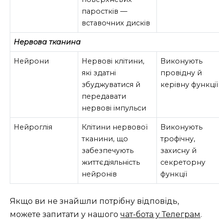
паростків —
вставочних дисків
Нервова тканина
Нейрони
Нервові клітини,
Виконують
які здатні
провідну й
збуджуватися й
керівну функції
передавати
нервові імпульси
Нейроглія
Клітини нервової
Виконують
тканини, що
трофічну,
забезпечують
захисну й
життєдіяльність
секреторну
нейронів
функції
Якщо ви не знайшли потрібну відповідь,
можете запитати у нашого
чат-бота у Телеграм
.