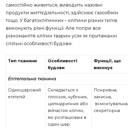
самостійно живиться, виводить назовні
продукти життєдіяльності, здійснює газообмін
тощо. У багатоклітинних – клітини різних типів
виконують різні функції. Але попри все
різноманіття клітин тварин усім їм притаманні
спільні особливості будови.
Тип тканини
Особливості
Функції, що
будови
виконує
Епітеліальна тканина
Одношаровий
Складається з
Покривна,
епітелій
плоских, кубічних,
захисна,
циліндричних або
всмоктувальна
війчастих клітин,
секреторна
які розташовані в
один шар.