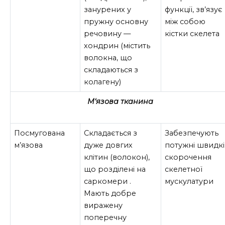
занурених у
функції, зв’язує
пружну основну
між собою
речовину —
кістки скелета
хондрин (містить
волокна, що
складаються з
колагену)
М
‘
язова тканина
Посмугована
Складається з
Забезпечують
м’язова
дуже довгих
потужні швидкі
клітин (волокон),
скорочення
що розділені на
скелетної
саркомери .
мускулатури
Мають добре
виражену
поперечну