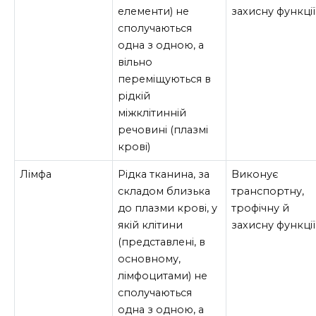
елементи) не
захисну функції
сполучаються
одна з одною, а
вільно
переміщуються в
рідкій
міжклітинній
речовині (плазмі
крові)
Лімфа
Рідка тканина, за
Виконує
складом близька
транспортну,
до плазми крові, у
трофічну й
якій клітини
захисну функції
(представлені, в
основному,
лімфоцитами) не
сполучаються
одна з одною, а