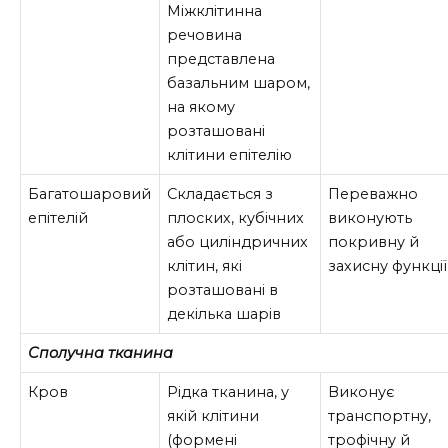
Міжклітинна
речовина
представлена
базальним шаром,
на якому
розташовані
клітини епітелію
Багатошаровий
Складається з
Переважно
епітелій
плоских, кубічних
виконують
або циліндричних
покривну й
клітин, які
захисну функції
розташовані в
декілька шарів
Сполучна тканина
Кров
Рідка тканина, у
Виконує
якій клітини
транспортну,
(формені
трофічну й