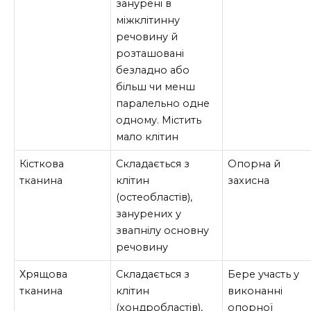
занурені в
міжклітинну
речовину й
розташовані
безладно або
більш чи менш
паралельно одне
одному. Містить
мало клітин
Кісткова
Складається з
Опорна й
тканина
клітин
захисна
(остеобластів),
занурених у
звапнілу основну
речовину
Хрящова
Складається з
Бере участь у
тканина
клітин
виконанні
(хондробластів),
опорної