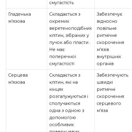
смугастість
Гладенька
Складається з
Забезпечує
м’язова
окремих
відносно
веретеноподібних
повільне
клітин, зібраних у
ритмічне
пучок або пласти .
скорочення
Не має
м’язів
поперечної
внутрішніх
смугастості
органів
Серцева
Складається з
Забезпечують
м’язова
клітин, які на
швидкі
кінцях
ритмічні
розгалужуються і
скорочення
сполучаються
серцевого
одна з одною з
м’яза
допомогою
особливих
поверхневих