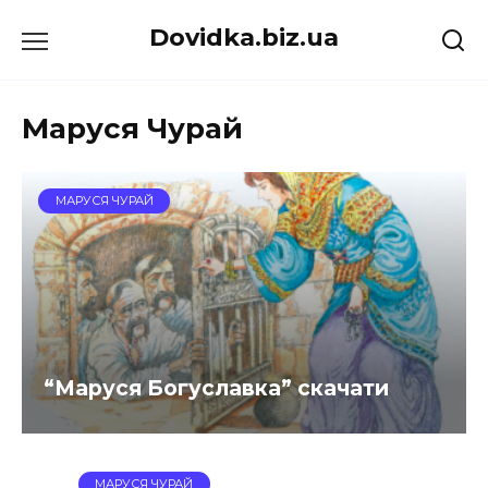
Перейти
Dovidka.biz.ua
до
вмісту
Маруся Чурай
МАРУСЯ ЧУРАЙ
“Маруся Богуславка” скачати
МАРУСЯ ЧУРАЙ