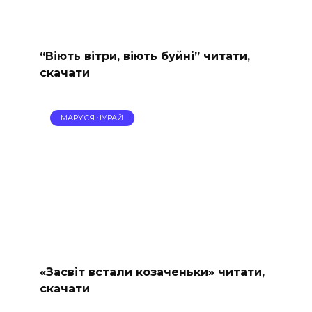
“Віють вітри, віють буйні” читати,
скачати
МАРУСЯ ЧУРАЙ
«Засвіт встали козаченьки» читати,
скачати