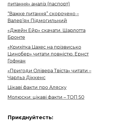
питання» аналіз (паспорт)
“Важке питання” скорочено –
Валер’ян Підмогильний
«Джейн Ейр» скачати. Шарлотта
Бронте
«Крихітка Цахес на прізвисько
Цинобер» читати повністю. Ернст
Гофман
«Пригоди Олівера Твіста» читати –
Чарльз Діккенс
Цікаві факти про Аляску
Молюски: цікаві факти – ТОП 50
Приєднуйтесть: