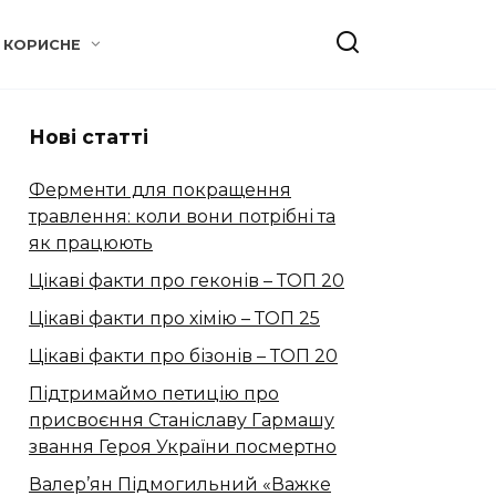
КОРИСНЕ
Нові статті
Ферменти для покращення
травлення: коли вони потрібні та
як працюють
Цікаві факти про геконів – ТОП 20
Цікаві факти про хімію – ТОП 25
Цікаві факти про бізонів – ТОП 20
Підтримаймо петицію про
присвоєння Станіславу Гармашу
звання Героя України посмертно
Валер’ян Підмогильний «Важке