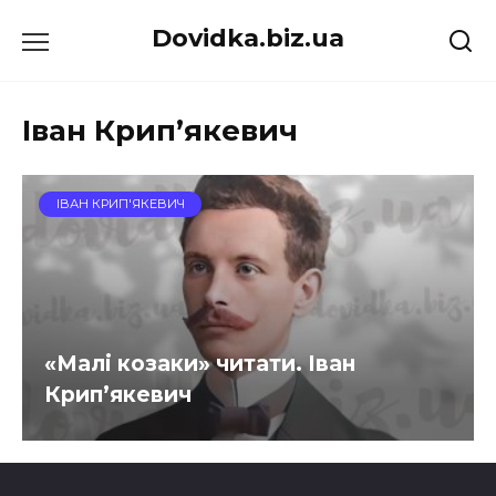
Перейти
Dovidka.biz.ua
до
вмісту
Іван Крип’якевич
ІВАН КРИП'ЯКЕВИЧ
«Малі козаки» читати. Іван
Крип’якевич