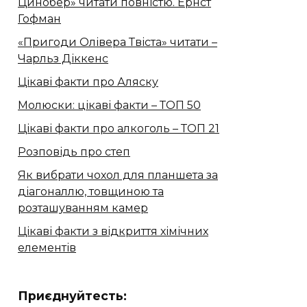
Цинобер» читати повністю. Ернст
Гофман
«Пригоди Олівера Твіста» читати –
Чарльз Діккенс
Цікаві факти про Аляску
Молюски: цікаві факти – ТОП 50
Цікаві факти про алкоголь – ТОП 21
Розповідь про степ
Як вибрати чохол для планшета за
діагоналлю, товщиною та
розташуванням камер
Цікаві факти з відкриття хімічних
елементів
Приєднуйтесть: