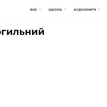
ВНЗ
ШКОЛА
АУДІОКНИГИ
огильний
'ЯН
ВАЛЕР'ЯН
ОГИЛЬНИЙ
ПІДМОГИЛЬНИЙ
ичка драма»
«Невеличка драма»