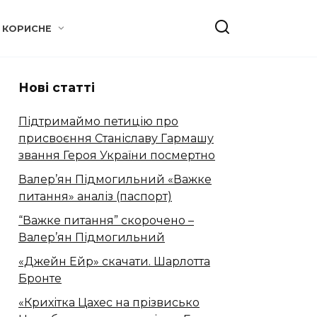
КОРИСНЕ
Нові статті
Підтримаймо петицію про
присвоєння Станіславу Гармашу
звання Героя України посмертно
Валер’ян Підмогильний «Важке
питання» аналіз (паспорт)
“Важке питання” скорочено –
Валер’ян Підмогильний
«Джейн Ейр» скачати. Шарлотта
Бронте
«Крихітка Цахес на прізвисько