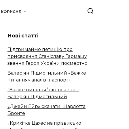
КОРИСНЕ
Нові статті
Підтримаймо петицію про
присвоєння Станіславу Гармашу
звання Героя України посмертно
Валер’ян Підмогильний «Важке
питання» аналіз (паспорт)
“Важке питання” скорочено –
Валер’ян Підмогильний
«Джейн Ейр» скачати. Шарлотта
Бронте
«Крихітка Цахес на прізвисько