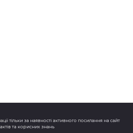
Леся Українка
а б я піснею
“Мрії” читати,
 читати,
и. Леся
скачати
ка
ії тільки за наявності активного посилання на сайт
фактів та корисних знань