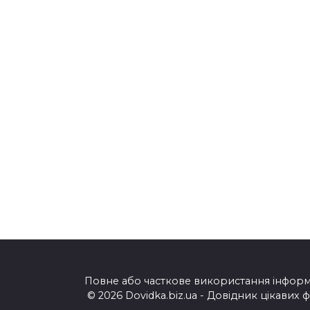
Леся Українка “Як
«Хотіл
дитиною бувало”
стати»
читати, скачати,
скачат
аудіо
Україн
10 КЛАС
«Стояла я і
слухала весну»
читати, скачати.
Леся Українка
Повне або часткове використання інформац
© 2026 Dovidka.biz.ua - Довідник цікавих 