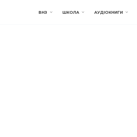
ВНЗ
ШКОЛА
АУДІОКНИГИ
УКРАЇНКА
ЛЕСЯ УКРАЇНКА
«Про велета»
«Уже весняне сонце