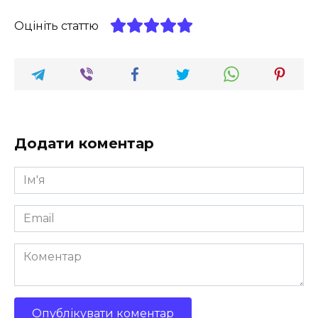
Оцініть статтю
Додати коментар
Ім'я
*
Email
*
Коментар