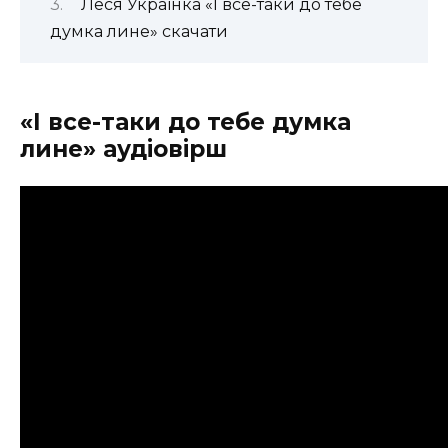
Леся Українка «І все-таки до тебе
думка лине» скачати
«І все-таки до тебе думка
лине» аудіовірш