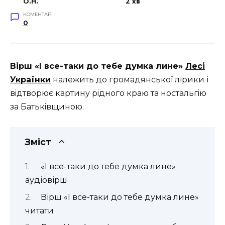
O.H.
2 хв
КОМЕНТАРІ
0
Вірш «І все-таки до тебе думка лине»
Лесі
Українки
належить до громадянської лірики і
вiдтворює картину рiдного краю та ностальгiю
за Батькiвщиною.
Зміст
«І все-таки до тебе думка лине»
аудіовірш
Вірш «І все-таки до тебе думка лине»
читати