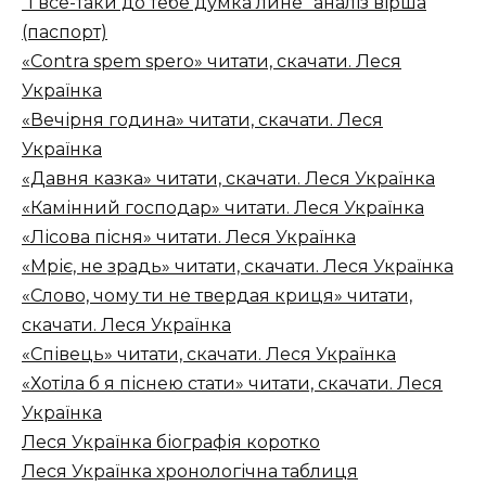
"І все-таки до тебе думка лине" аналіз вірша
(паспорт)
«Contra spem spero» читати, скачати. Леся
Українка
«Вечірня година» читати, скачати. Леся
Українка
«Давня казка» читати, скачати. Леся Українка
«Камінний господар» читати. Леся Українка
«Лісова пісня» читати. Леся Українка
«Мріє, не зрадь» читати, скачати. Леся Українка
«Слово, чому ти не твердая криця» читати,
скачати. Леся Українка
«Співець» читати, скачати. Леся Українка
«Хотіла б я піснею стати» читати, скачати. Леся
Українка
Леся Українка біографія коротко
Леся Українка хронологічна таблиця