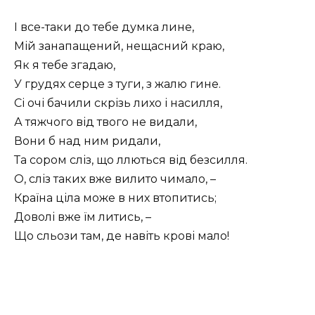
І все-таки до тебе думка лине,
Мій занапащений, нещасний краю,
Як я тебе згадаю,
У грудях серце з туги, з жалю гине.
Сі очі бачили скрізь лихо і насилля,
А тяжчого від твого не видали,
Вони б над ним ридали,
Та сором сліз, що ллються від безсилля.
О, сліз таких вже вилито чимало, –
Країна ціла може в них втопитись;
Доволі вже їм литись, –
Що сльози там, де навіть крові мало!