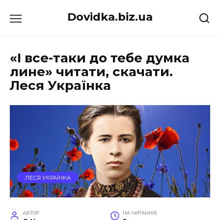
Перейти
Dovidka.biz.ua
до
вмісту
«І все-таки до тебе думка
лине» читати, скачати.
Леся Українка
ЛЕСЯ УКРАЇНКА
АВТОР
НА ЧИТАННЯ