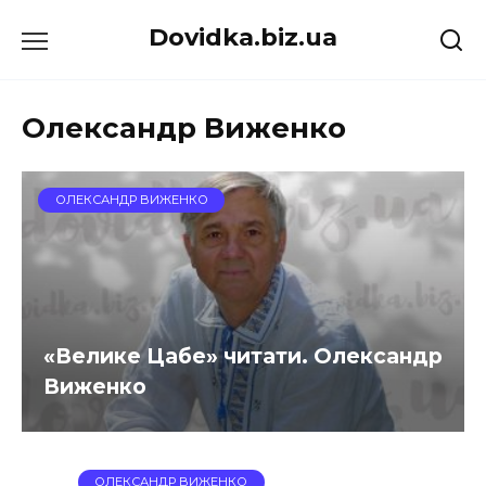
Перейти
Dovidka.biz.ua
до
вмісту
Олександр Виженко
ОЛЕКСАНДР ВИЖЕНКО
«Велике Цабе» читати. Олександр
Виженко
ОЛЕКСАНДР ВИЖЕНКО