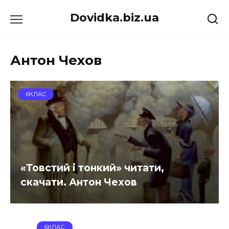
Перейти
Dovidka.biz.ua
до
вмісту
Антон Чехов
6КЛАС
«Товстий і тонкий» читати,
скачати. Антон Чехов
6КЛАС