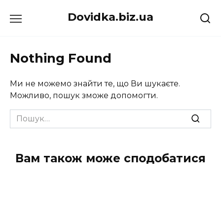
Перейти
Dovidka.biz.ua
до
вмісту
Nothing Found
Ми не можемо знайти те, що Ви шукаєте.
Можливо, пошук зможе допомогти.
Search
for:
Вам також може сподобатися