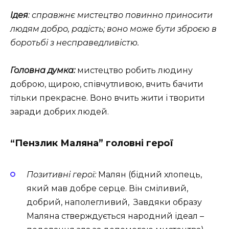
Ідея
: справжнє мистецтво повинно приносити
людям добро, радість; воно може бути зброєю в
боротьбі з несправедливістю.
Головна думка:
мистецтво робить людину
доброю, щирою, співчутливою, вчить бачити
тільки прекрасне. Воно вчить жити і творити
заради добрих людей.
“Пензлик Маляна” головні герої
Позитивні герої:
Малян (бідний хлопець,
який мав добре серце. Він сміливий,
добрий, наполегливий, Завдяки образу
Маляна стверждується народний ідеал –