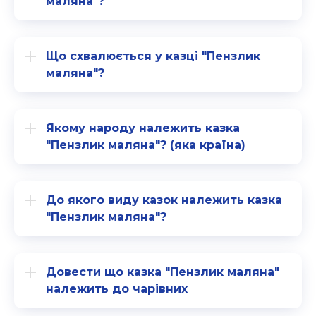
маляна"?
Що схвалюється у казці "Пензлик
маляна"?
Якому народу належить казка
"Пензлик маляна"? (яка країна)
До якого виду казок належить казка
"Пензлик маляна"?
Довести що казка "Пензлик маляна"
належить до чарівних