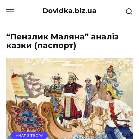
Перейти
Dovidka.biz.ua
до
вмісту
“Пензлик Маляна” аналіз
казки (паспорт)
АНАЛІЗ ТВОРУ