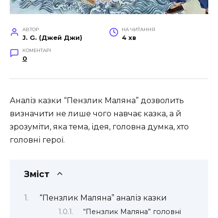
АВТОР
НА ЧИТАННЯ
J. G. (Джей Джи)
4 хв
КОМЕНТАРІ
0
Аналіз казки “Пензлик Маляна” дозволить
визначити не лише чого навчає казка, а й
зрозуміти, яка тема, ідея, головна думка, хто
головні герої.
Зміст
“Пензлик Маляна” аналіз казки
“Пензлик Маляна” головні