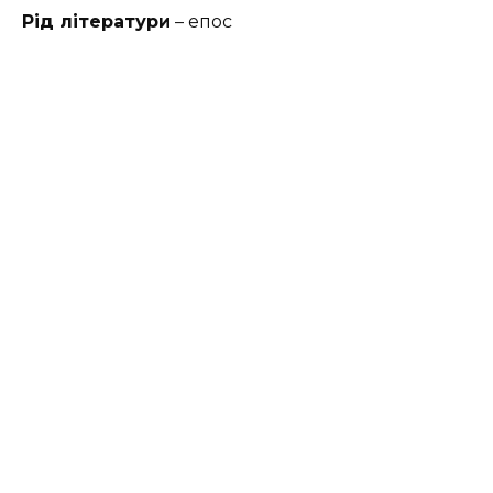
Рід літератури
– епос