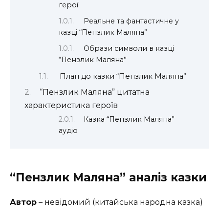
герої
Реальне та фантастичне у
казці “Пензлик Маляна”
Образи символи в казці
“Пензлик Маляна”
План до казки “Пензлик Маляна”
“Пензлик Маляна” цитатна
характеристика героїв
Казка “Пензлик Маляна”
аудіо
“Пензлик Маляна” аналіз казки
Автор
– невідомий (китайська народна казка)