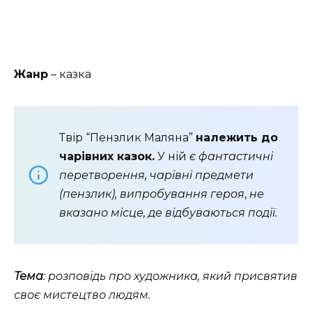
Жанр
– казка
Твір “Пензлик Маляна”
належить до
чарівних казок.
У ній
є фантастичні
перетворення, чарівні предмети
(пензлик), випробування героя
,
не
вказано місце, де відбуваються події.
Тема
: розповідь про художника, який присвятив
своє мистецтво людям.