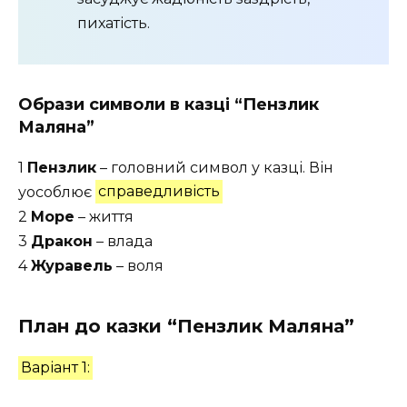
пихатість.
Образи символи в казці “Пензлик
Маляна”
1
Пензлик
– головний символ у казці. Він
уособлює
справедливість
2
Море
– життя
3
Дракон
– влада
4
Журавель
– воля
План до казки “Пензлик Маляна”
Варіант 1: