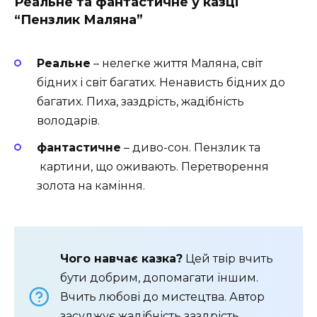
Реальне та фантастичне у казці
“Пензлик Маляна”
Реальне
– нелегке життя Маляна, світ
бідних і світ багатих. Ненависть бідних до
багатих. Пиха, заздрість, жадібність
володарів.
фантастичне
– диво-сон. Пензлик та
картини, що оживають. Перетворення
золота на каміння.
Чого навчає казка?
Цей твір вчить
бути добрим, допомагати іншим.
Вчить любові до мистецтва. Автор
засуджує жадібність заздрість,