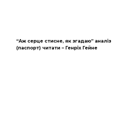
“Аж серце стисне, як згадаю” аналіз
(паспорт) читати – Генріх Гейне