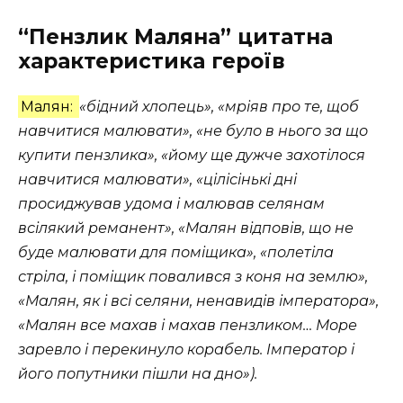
“Пензлик Маляна” цитатна
характеристика героїв
Малян:
«бідний хлопець», «мріяв про те, щоб
навчитися малювати», «не було в нього за що
купити пензлика», «йому ще дужче захотілося
навчитися малювати», «цілісінькі дні
просиджував удома і малював селянам
всілякий реманент», «Малян відповів, що не
буде малювати для поміщика», «полетіла
стріла, і поміщик повалився з коня на землю»,
«Малян, як і всі селяни, ненавидів імператора»,
«Малян все махав і махав пензликом… Море
заревло і перекинуло корабель. Імператор і
його попутники пішли на дно»).