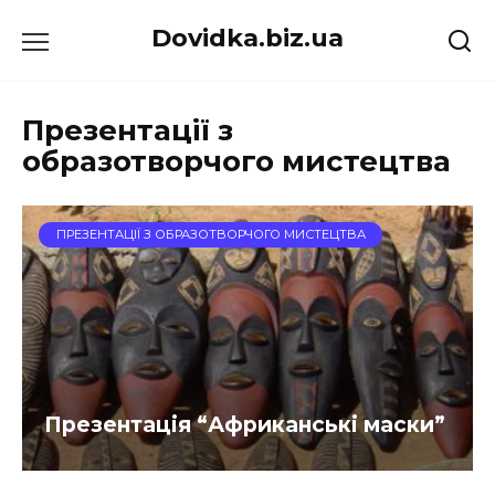
Перейти
Dovidka.biz.ua
до
вмісту
Презентації з
образотворчого мистецтва
ПРЕЗЕНТАЦІЇ З ОБРАЗОТВОРЧОГО МИСТЕЦТВА
Презентація “Африканські маски”