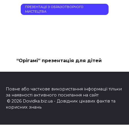
ПРЕЗЕНТАЦІЇ З ОБРАЗОТВОРЧОГО
МИСТЕЦТВА
“Орігамі” презентація для дітей
Повне або часткове використання інформації тільки
за наявності активного посилання на сайт
© 2026 Dovidka.biz.ua - Довідник цікавих фактів та
корисних знань