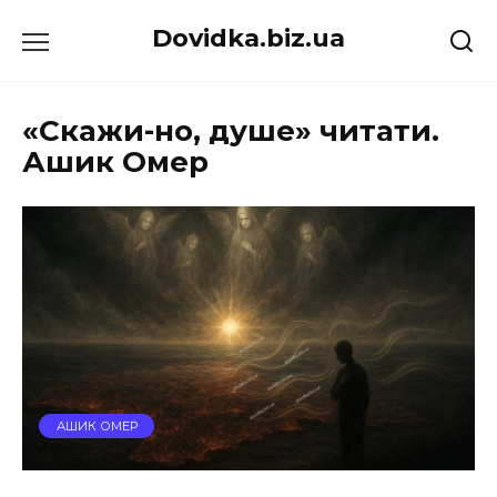
Перейти
Dovidka.biz.ua
до
вмісту
«Скажи-но, душе» читати.
Ашик Омер
АШИК ОМЕР