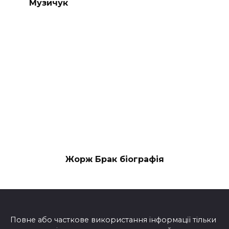
Музичук
Жорж Брак біографія
Повне або часткове використання інформації тільки