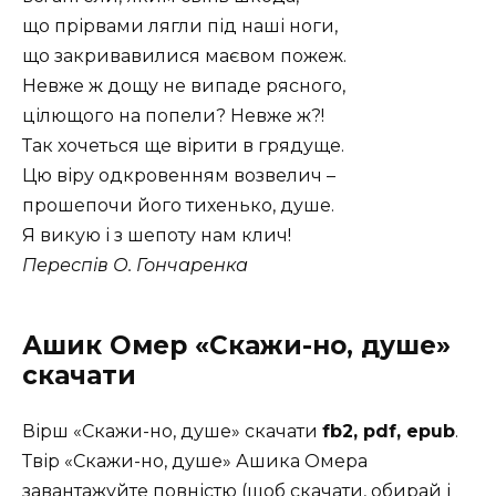
що прірвами лягли під наші ноги,
що закривавилися маєвом пожеж.
Невже ж дощу не випаде рясного,
цілющого на попели? Невже ж?!
Так хочеться ще вірити в грядуще.
Цю віру одкровенням возвелич –
прошепочи його тихенько, душе.
Я викую і з шепоту нам клич!
Переспів О. Гончаренка
Ашик Омер «Скажи-но, душе»
скачати
Вірш «Скажи-но, душе» скачати
fb2, pdf, epub
.
Твір «Скажи-но, душе» Ашика Омера
завантажуйте повністю (щоб скачати, обирай і