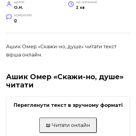
АВТОР
НА ЧИТАННЯ
O.H.
2 хв
КОМЕНТАРІ
0
Ашик Омер «Скажи-но, душе» читати текст
вірша онлайн.
Ашик Омер «Скажи-но, душе»
читати
Переглянути текст в зручному форматі
📖 Читати онлайн