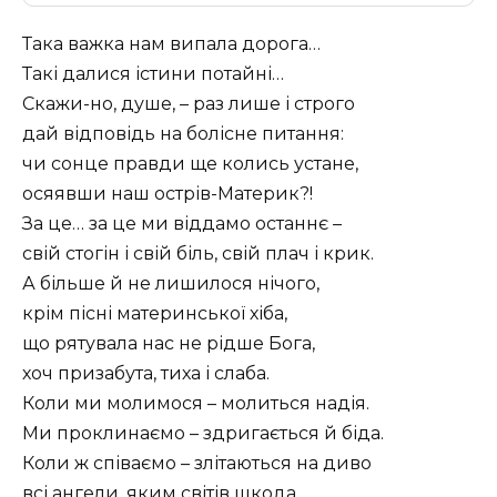
Така важка нам випала дорога…
Такі далися істини потайні…
Скажи-но, душе, – раз лише і строго
дай відповідь на болісне питання:
чи сонце правди ще колись устане,
осяявши наш острів-Материк?!
За це… за це ми віддамо останнє –
свій стогін і свій біль, свій плач і крик.
А більше й не лишилося нічого,
крім пісні материнської хіба,
що рятувала нас не рідше Бога,
хоч призабута, тиха і слаба.
Коли ми молимося – молиться надія.
Ми проклинаємо – здригається й біда.
Коли ж співаємо – злітаються на диво
всі ангели, яким світів шкода,