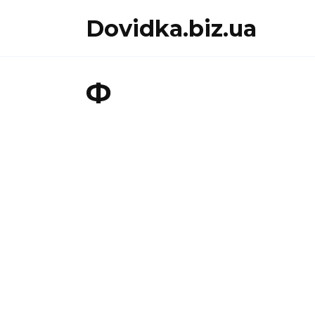
Перейти
Dovidka.biz.ua
до
вмісту
Ф
Ф