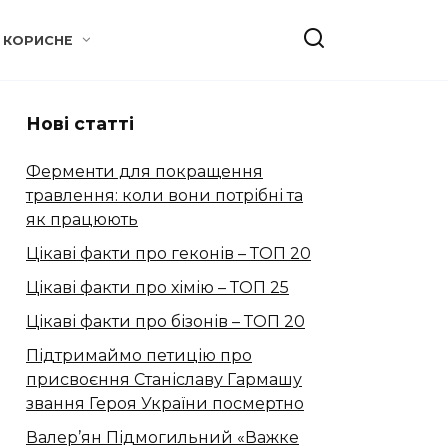
КОРИСНЕ
Нові статті
Ферменти для покращення
травлення: коли вони потрібні та
як працюють
Цікаві факти про геконів – ТОП 20
Цікаві факти про хімію – ТОП 25
Цікаві факти про бізонів – ТОП 20
Підтримаймо петицію про
присвоєння Станіславу Гармашу
звання Героя України посмертно
Валер’ян Підмогильний «Важке