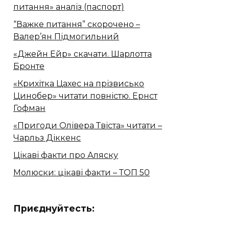
питання» аналіз (паспорт)
“Важке питання” скорочено –
Валер’ян Підмогильний
«Джейн Ейр» скачати. Шарлотта
Бронте
«Крихітка Цахес на прізвисько
Цинобер» читати повністю. Ернст
Гофман
«Пригоди Олівера Твіста» читати –
Чарльз Діккенс
Цікаві факти про Аляску
Молюски: цікаві факти – ТОП 50
Приєднуйтесть: