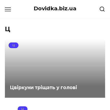
Перейти
Dovidka.biz.ua
до
вмісту
Ц
Ц
Цвіркуни тріщать у голові
Ц