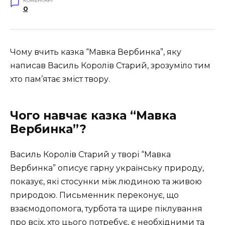
КОМЕНТАРІ
0
Чому вчить казка “Мавка Вербинка”, яку
написав Василь Королів Старий, зрозуміло тим
хто пам’ятає зміст твору.
Чого навчає казка “Мавка
Вербинка”?
Василь Королів Старий у творі “Мавка
Вербинка” описує гарну українську природу,
показує, які стосунки між людиною та живою
природою. Письменник переконує, що
взаємодопомога, турбота та щире піклування
про всіх, хто цього потребує, є необхідними та