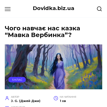
Перейти
Dovidka.biz.ua
до
вмісту
Чого навчає нас казка
“Мавка Вербинка”?
5 КЛАС
АВТОР
НА ЧИТАННЯ
J. G. (Джей Джи)
1 хв