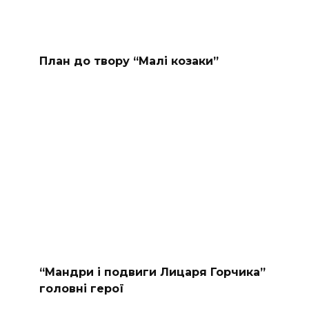
План до твору “Малі козаки”
“Мандри і подвиги Лицаря Горчика”
головні герої