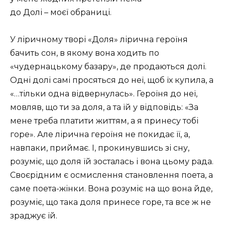
до Долі – моєї обраниці.
У ліричному творі «Доля» лірична героїня
бачить сон, в якому вона ходить по
«чудернацькому базару», де продаються долі.
Одні долі самі просяться до неї, щоб їх купила, а
«…тільки одна відвернулась». Героїня до неї,
мовляв, що ти за доля, а та їй у відповідь: «За
мене треба платити життям, а я принесу тобі
горе». Але лірична героїня не покидає її, а,
навпаки, приймає. І, прокинувшись зі сну,
розуміє, що доля їй зосталась і вона цьому рада.
Своєрідним є осмислення становлення поета, а
саме поета-жінки. Вона розуміє на що вона йде,
розуміє, що така доля принесе горе, та все ж не
зраджує їй.