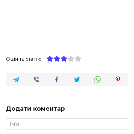
Оцініть статтю
Додати коментар
Ім'я
*