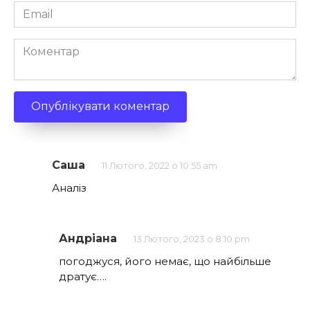
Email
*
Коментар
Саша
11 Лютого, 2022 о 10:55 am
Аналіз
Андріана
13 Лютого, 2023 о 8:10 pm
погоджуся, його немає, що найбільше
дратує….