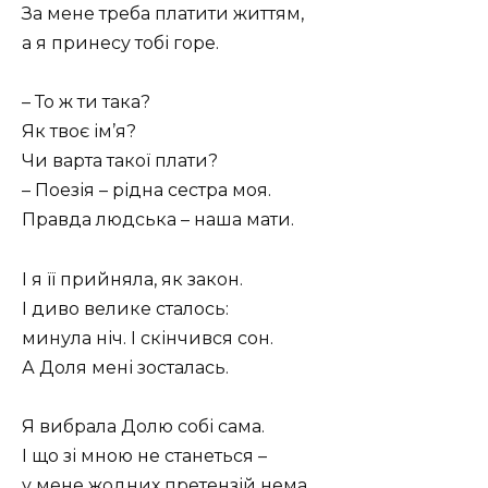
За мене треба платити життям,
а я принесу тобі горе.
– То ж ти така?
Як твоє ім’я?
Чи варта такої плати?
– Поезія – рідна сестра моя.
Правда людська – наша мати.
І я її прийняла, як закон.
І диво велике сталось:
минула ніч. І скінчився сон.
А Доля мені зосталась.
Я вибрала Долю собі сама.
І що зі мною не станеться –
у мене жодних претензій нема