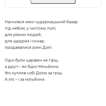
Наснився мені чудернацький базар:
під небом, у чистому полі,
для різних людей,
для щедрих і скнар,
продавалися різні Долі.
Одні були царівен не гірш,
а другі – як бідні Міньйони.
Хто купляв собі Долю за гріш.
А хто – і за мільйони.