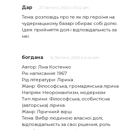
Дар
27 Лютого, 2023 о 11:02 am
Тема: розповідь про те як лір.героїня на
чудернацькому базарі обирає собі долю.
Ідея: прийняття долі і відповідальність за
неї.
богдана
14 Лютого, 2025 о 4:44 pm
Автор: Ліна Костенко
Рік написання: 1967
Рід літератури: Лірика
Жанр: Філософська, громадянська лірика
Напрям: Неоромантизм, модернізм
Тип лірики: Філософська, особистісна
(авторська) лірика
Жанр: Ліричний вірш
Тема: Вибір людиною власної долі,
відповідальність за свої рішення, роль