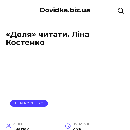
Перейти
Dovidka.biz.ua
до
вмісту
«Доля» читати. Ліна
Костенко
ЛІНА КОСТЕНКО
АВТОР
НА ЧИТАННЯ
Гнатюк
2 хв