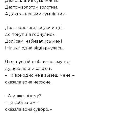
Дехто платив сумлінням.
Дехто – золотом золотим.
А дехто – вельми сумнівним.
Долі-ворожки, тасуючи дні,
до покупців горнулись.
Долі самі набивались мені.
І тільки одна відвернулась.
Я глянула їй в обличчя смутне,
душею покликала очі.
– Ти все одно не візьмеш мене, –
сказала вона неохоче.
– А може, візьму?
– Ти собі затям, –
сказала вона суворо. –