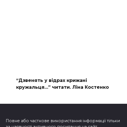
“Дзвенять у відрах крижані
кружальця…” читати. Ліна Костенко
Повне або часткове використання інформації тільки
за наявності активного посилання на сайт