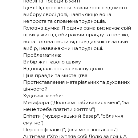
поезії та правди в житті.
Ідея: Підкреслення важливості свідомого
вибору своєї долі, навіть якщо вона
непроста та сповнена труднощів.
Головна думка: Людина сама визначає свій
шлях у житті, і, обираючи правду та поезію,
вона готова нести відповідальність за свій
вибір, незважаючи на труднощі.
Проблематика:
Вибір життєвого шляху
Відповідальність за власну долю
Ціна правди та мистецтва
Протиставлення матеріальних та духовних
цінностей
Художні засоби:
Метафора (“Долі самі набивались мені”, “за
мене треба платити життям”)
Епітети (“чудернацький базар”, “обличчя
смутне”)
Персоніфікація (“Доля мені зосталась”)
Антитеза (“Хто купляв собі Долю за гріш. А