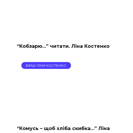
“Кобзарю…” читати. Ліна Костенко
ВІРШІ ЛІНИ КОСТЕНКО
“Комусь – щоб хліба скибка…” Ліна