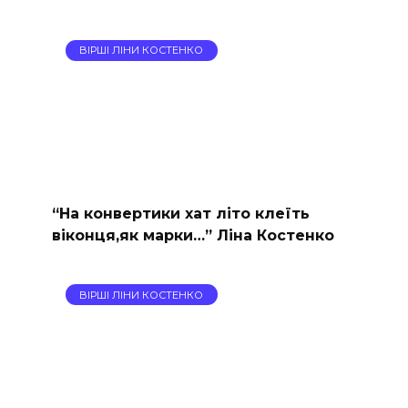
ВІРШІ ЛІНИ КОСТЕНКО
“На конвертики хат літо клеїть
віконця,як марки…” Ліна Костенко
ВІРШІ ЛІНИ КОСТЕНКО