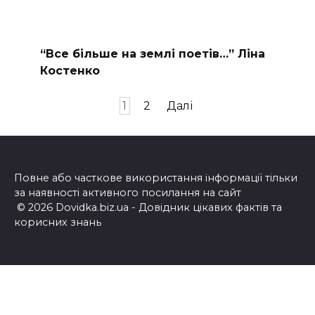
“Все більше на землі поетів…” Ліна
Костенко
Пагінація
1
2
Далі
записів
Повне або часткове використання інформації тільки
за наявності активного посилання на сайт
© 2026 Dovidka.biz.ua - Довідник цікавих фактів та
корисних знань