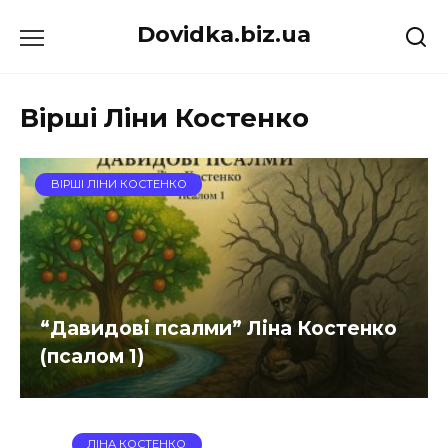
Перейти
Dovidka.biz.ua
до
вмісту
Вірші Ліни Костенко
ВІРШІ ЛІНИ КОСТЕНКО
“Давидові псалми” Ліна Костенко
(псалом 1)
ЛІНА КОСТЕНКО