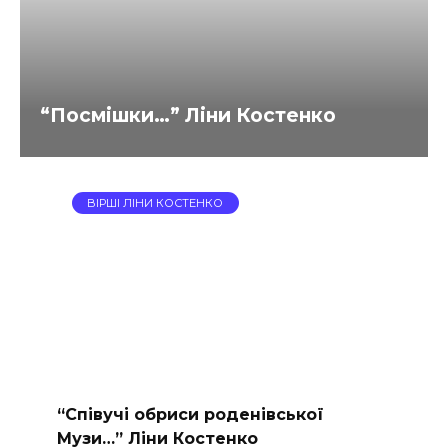
“Посмішки…” Ліни Костенко
ВІРШІ ЛІНИ КОСТЕНКО
“Співучі обриси роденівської
Музи…” Ліни Костенко