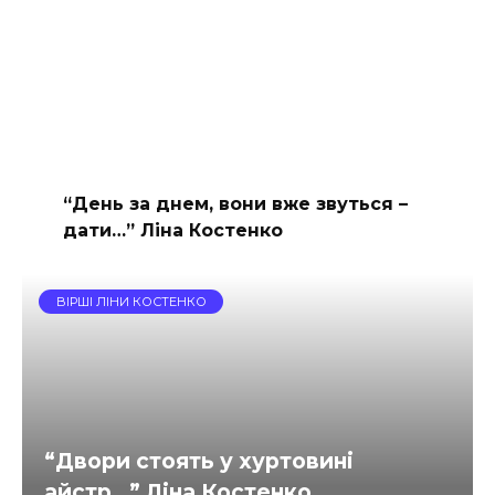
“День за днем, вони вже звуться –
дати…” Ліна Костенко
ВІРШІ ЛІНИ КОСТЕНКО
“Двори стоять у хуртовині
айстр…” Ліна Костенко