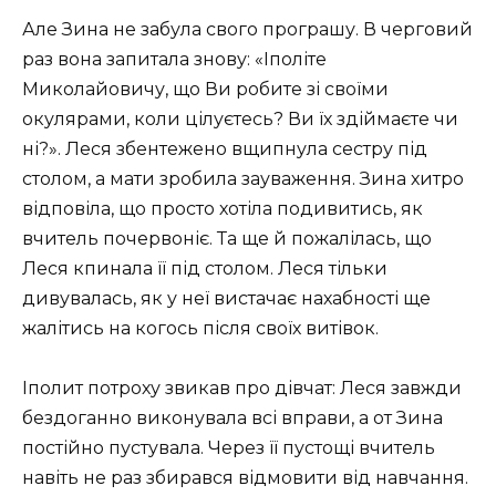
Але Зина не забула свого програшу. В черговий
раз вона запитала знову: «Іполіте
Миколайовичу, що Ви робите зі своїми
окулярами, коли цілуєтесь? Ви їх здіймаєте чи
ні?». Леся збентежено вщипнула сестру під
столом, а мати зробила зауваження. Зина хитро
відповіла, що просто хотіла подивитись, як
вчитель почервоніє. Та ще й пожалілась, що
Леся кпинала її під столом. Леся тільки
дивувалась, як у неї вистачає нахабності ще
жалітись на когось після своїх витівок.
Іполит потроху звикав про дівчат: Леся завжди
бездоганно виконувала всі вправи, а от Зина
постійно пустувала. Через її пустощі вчитель
навіть не раз збирався відмовити від навчання.