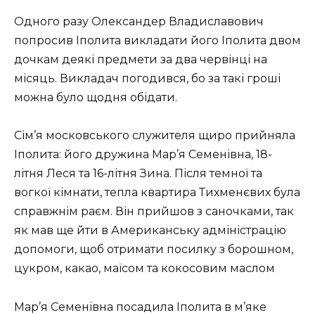
Одного разу Олександер Владиславович
попросив Іполита викладати його Іполита двом
дочкам деякі предмети за два червінці на
місяць. Викладач погодився, бо за такі гроші
можна було щодня обідати.
Сім’я московського служителя щиро прийняла
Іполита: його дружина Мар’я Семенівна, 18-
літня Леся та 16-літня Зина. Після темної та
вогкої кімнати, тепла квартира Тихменєвих була
справжнім раєм. Він прийшов з саночками, так
як мав ще йти в Американську адміністрацію
допомоги, щоб отримати посилку з борошном,
цукром, какао, маїсом та кокосовим маслом
Мар’я Семенівна посадила Іполита в м’яке