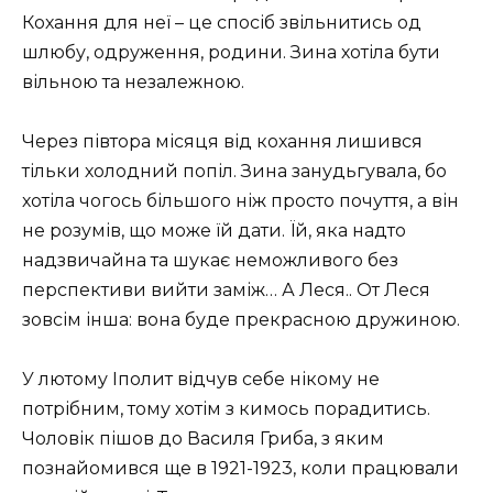
Кохання для неї – це спосіб звільнитись од
шлюбу, одруження, родини. Зина хотіла бути
вільною та незалежною.
Через півтора місяця від кохання лишився
тільки холодний попіл. Зина занудьгувала, бо
хотіла чогось більшого ніж просто почуття, а він
не розумів, що може їй дати. Їй, яка надто
надзвичайна та шукає неможливого без
перспективи вийти заміж… А Леся.. От Леся
зовсім інша: вона буде прекрасною дружиною.
У лютому Іполит відчув себе нікому не
потрібним, тому хотім з кимось порадитись.
Чоловік пішов до Василя Гриба, з яким
познайомився ще в 1921-1923, коли працювали