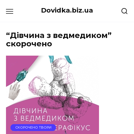
Перейти
Dovidka.biz.ua
до
вмісту
“Дівчина з ведмедиком”
скорочено
СКОРОЧЕНО ТВОРИ