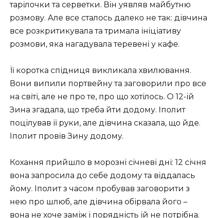
тарілочки та серветки. Він уявляв майбутню
розмову. Але все сталось далеко не так: дівчина
все розкритикувала та тримала ініціативу
розмови, яка нагадувала теревені у кафе.
Її коротка спідниця викликала хвилювання.
Вони випили портвейну та заговорили про все
на світі, але не про те, про що хотілось. О 12-ій
Зина згадала, що треба йти додому. Іполит
поцілував її руки, але дівчина сказала, що йде.
Іполит провів Зину додому.
Кохання прийшло в морозні січневі дні: 12 січня
вона запросила до себе додому та віддалась
йому. Іполит з часом пробував заговорити з
нею про шлюб, але дівчина обірвала його –
вона не хоче заміж і порядність їй не потрібна.