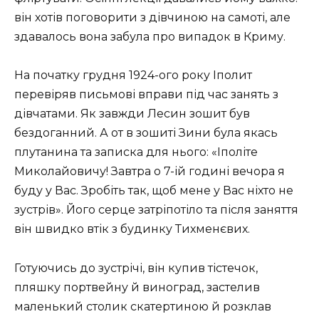
він хотів поговорити з дівчиною на самоті, але
здавалось вона забула про випадок в Криму.
На початку грудня 1924-ого року Іполит
перевіряв письмові вправи під час занять з
дівчатами. Як завжди Лесин зошит був
бездоганний. А от в зошиті Зини була якась
плутанина та записка для нього: «Іполіте
Миколайовичу! Завтра о 7-ій годині вечора я
буду у Вас. Зробіть так, щоб мене у Вас ніхто не
зустрів». Його серце затріпотіло та після заняття
він швидко втік з будинку Тихменєвих.
Готуючись до зустрічі, він купив тістечок,
пляшку портвейну й виноград, застелив
маленький столик скатертиною й розклав