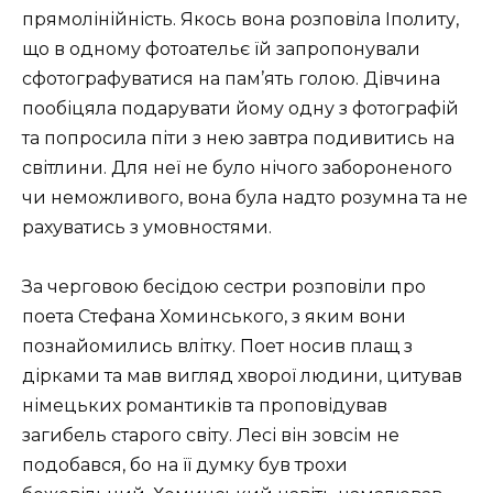
прямолінійність. Якось вона розповіла Іполиту,
що в одному фотоательє їй запропонували
сфотографуватися на пам’ять голою. Дівчина
пообіцяла подарувати йому одну з фотографій
та попросила піти з нею завтра подивитись на
світлини. Для неї не було нічого забороненого
чи неможливого, вона була надто розумна та не
рахуватись з умовностями.
За черговою бесідою сестри розповіли про
поета Стефана Хоминського, з яким вони
познайомились влітку. Поет носив плащ з
дірками та мав вигляд хворої людини, цитував
німецьких романтиків та проповідував
загибель старого світу. Лесі він зовсім не
подобався, бо на її думку був трохи