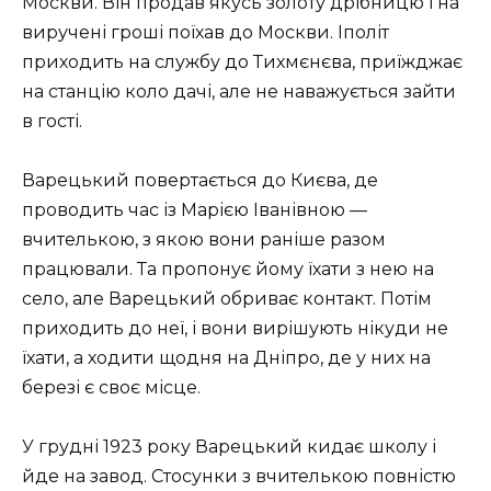
Москви. Він продав якусь золоту дрібницю і на
виручені гроші поїхав до Москви. Іполіт
приходить на службу до Тихмєнєва, приїжджає
на станцію коло дачі, але не наважується зайти
в гості.
Варецький повертається до Києва, де
проводить час із Марією Іванівною —
вчителькою, з якою вони раніше разом
працювали. Та пропонує йому їхати з нею на
село, але Варецький обриває контакт. Потім
приходить до неї, і вони вирішують нікуди не
їхати, а ходити щодня на Дніпро, де у них на
березі є своє місце.
У грудні 1923 року Варецький кидає школу і
йде на завод. Стосунки з вчителькою повністю