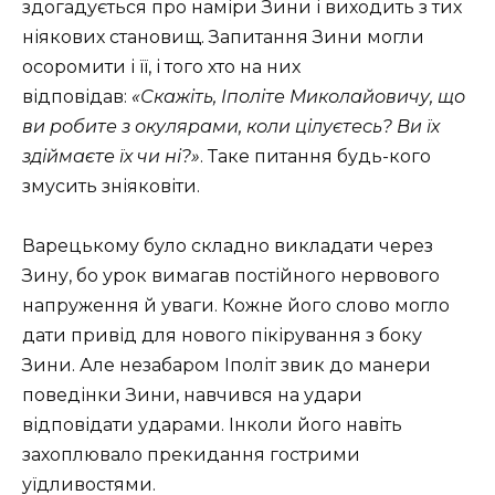
здогадується про наміри Зини і виходить з тих
ніякових становищ. Запитання Зини могли
осоромити і її, і того хто на них
відповідав:
«Скажіть, Іполіте Миколайовичу, що
ви робите з окулярами, коли цілуєтесь? Ви їх
здіймаєте їх чи ні?»
. Таке питання будь-кого
змусить зніяковіти.
Варецькому було складно викладати через
Зину, бо урок вимагав постійного нервового
напруження й уваги. Кожне його слово могло
дати привід для нового пікірування з боку
Зини. Але незабаром Іполіт звик до манери
поведінки Зини, навчився на удари
відповідати ударами. Інколи його навіть
захоплювало прекидання гострими
уїдливостями.