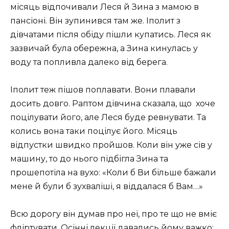
місяць відпочивали Леся й Зина з мамою в
пансіоні. Він зупинився там же. Іполит з
дівчатами після обіду пішли купатись. Леся як
зазвичай була обережна, а Зина кинулась у
воду та попливла далеко від берега.
Іполит теж пішов поплавати. Вони плавали
досить довго. Раптом дівчина сказала, що
хоче
поцілувати його, але Леся буде ревнувати. Та
колись вона таки поцілує його. Місяць
відпустки швидко пройшов. Коли він уже сів у
машину, то до нього підбігла Зина та
прошепотіла на вухо: «Коли б Ви більше бажали
мене й були б зухваліші, я віддалася б Вам…»
Всю дорогу він думав про неї, про те що не вміє
фліртувати. Осінні лекції давались йому важко: