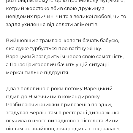
розповідає йому історію про Миколу Буцького,
котрий жорстоко вбив свою дружину з
невідомих причин: чи то з великої любові, чи то
задля ухилення від сплати аліментів.
Вийшовши з трамваю, колеги бачать бабусю,
яка дуже турбується про вагітну жінку.
Варецький заздрить їм через свою самотність,
а Панас Григорович бачить у цій ситуації
меркантильне підґрунтя.
Два з половиною роки потому Варецький
їздив до Німеччини в командировку.
Розбираючи книжки привезені з поїздки,
згадував Берлін: там в ресторані дивна жінка
влучила в нього випадково з пістолета. Зини
він там не знайшов, хоча родина сподівалась,