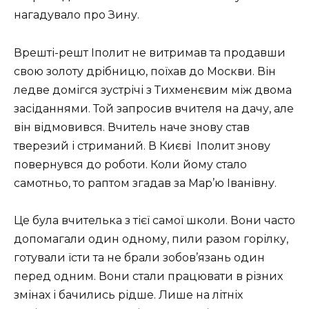
нагадувало про Зину.
Врешті-решт Іполит не витримав та продавши
свою золоту дрібницю, поїхав до Москви. Він
ледве домігся зустрічі з Тихменєвим між двома
засіданнями. Той запросив вчителя на дачу, але
він відмовився. Вчитель наче знову став
тверезий і стриманий. В Києві
Іполит знову
повернувся до роботи. Коли йому стало
самотньо, то раптом згадав за Мар’ю Іванівну.
Це була вчителька з тієї самої школи. Вони часто
допомагали один одному, пили разом горілку,
готували їсти та не брали зобов’язань один
перед одним. Вони стали працювати в різних
змінах і бачились рідше. Лише на літніх