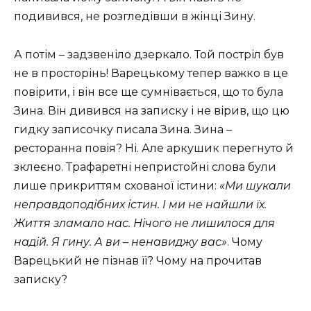
подивився, не розгледівши в жінці Зину.
А потім – задзвеніло дзеркало. Той постріл був
не в просторінь! Варецькому тепер важко в це
повірити, і він все ще сумнівається, що то була
Зина. Він дивився на записку і не вірив, що цю
гидку записочку писала Зина. Зина –
ресторанна повія? Ні. Але аркушик перегнуто й
зклеєно. Трафаретні непристойні слова були
лише прикриттям схованої істини:
«Ми шукали
неправдоподібних істин. І ми не найшли їх.
Життя зламало нас. Нічого не лишилося для
надій. Я гину. А ви – ненавиджу вас»
. Чому
Варецький не пізнав її? Чому на прочитав
записку?