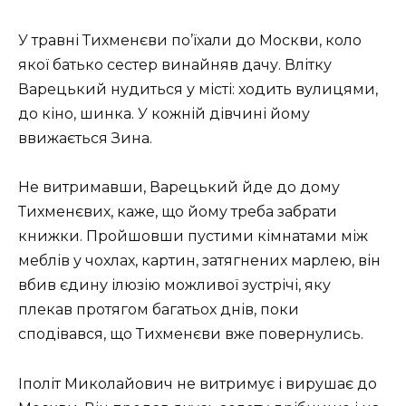
У травні Тихменєви по’їхали до Москви, коло
якої батько сестер винайняв дачу. Влітку
Варецький нудиться у місті: ходить вулицями,
до кіно, шинка. У кожній дівчині йому
ввижається Зина.
Не витримавши, Варецький йде до дому
Тихменєвих, каже, що йому треба забрати
книжки. Пройшовши пустими кімнатами між
меблів у чохлах, картин, затягнених марлею, він
вбив єдину ілюзію можливої зустрічі, яку
плекав протягом багатьох днів, поки
сподівався, що Тихменєви вже повернулись.
Іполіт Миколайович не витримує і вирушає до