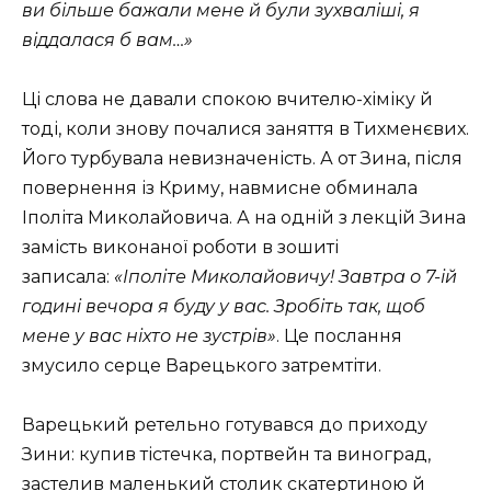
ви більше бажали мене й були зухваліші, я
віддалася б вам…»
Ці слова не давали спокою вчителю-хіміку й
тоді, коли знову почалися заняття в Тихменєвих.
Його турбувала невизначеність. А от Зина, після
повернення із Криму, навмисне обминала
Іполіта Миколайовича. А на одній з лекцій Зина
замість виконаної роботи в зошиті
записала:
«Іполіте Миколайовичу! Завтра о 7-ій
годині вечора я буду у вас. Зробіть так, щоб
мене у вас ніхто не зустрів»
. Це послання
змусило серце Варецького затремтіти.
Варецький ретельно готувався до приходу
Зини: купив тістечка, портвейн та виноград,
застелив маленький столик скатертиною й