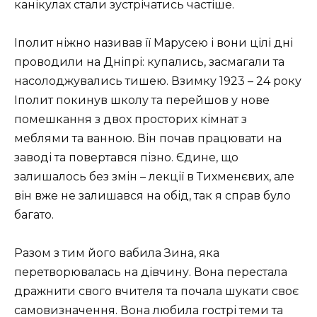
канікулах стали зустрічатись частіше.
Іполит ніжно називав її Марусею і вони цілі дні
проводили на Дніпрі: купались, засмагали та
насолоджувались тишею. Взимку 1923 – 24 року
Іполит покинув школу та перейшов у нове
помешкання з двох просторих кімнат з
меблями та ванною. Він почав працювати на
заводі та повертався пізно. Єдине, що
залишалось без змін – лекції в Тихменєвих, але
він вже не залишався на обід, так я справ було
багато.
Разом з тим його вабила Зина, яка
перетворювалась на дівчину. Вона перестала
дражнити свого вчителя та почала шукати своє
самовизначення. Вона любила гострі теми та