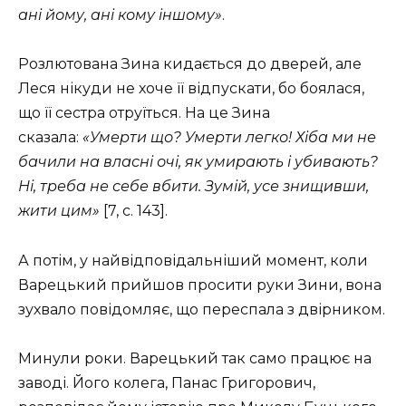
ані йому, ані кому іншому»
.
Розлютована Зина кидається до дверей, але
Леся нікуди не хоче її відпускати, бо боялася,
що її сестра отруїться. На це Зина
сказала:
«Умерти що? Умерти легко! Хіба ми не
бачили на власні очі, як умирають і убивають?
Ні, треба не себе вбити. Зумій, усе знищивши,
жити цим»
[7, с. 143].
А потім, у найвідповідальніший момент, коли
Варецький прийшов просити руки Зини, вона
зухвало повідомляє, що переспала з двірником.
Минули роки. Варецький так само працює на
заводі. Його колега, Панас Григорович,