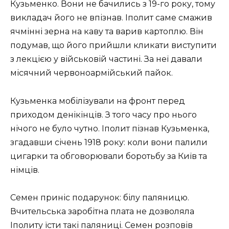
Кузьменко. Вони не бачились з 19-го року, тому
викладач його не впізнав. Іполит саме смажив
ячмінні зерна на каву та варив картоплю. Він
подумав, що його прийшли кликати виступити
з лекцією у військовій частині. За неї давали
місячний червоноармійський пайок.
Кузьменка мобілізували на фронт перед
приходом денікінців. З того часу про нього
нічого не було чутно. Іполит пізнав Кузьменка,
згадавши січень 1918 року: коли вони палили
цигарки та обговорювали боротьбу за Київ та
німців.
Семен приніс подарунок: білу паляницю.
Вчительська заробітна плата не дозволяла
Іполиту їсти такі паляниці. Семен розповів