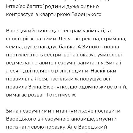
інтер’єр багатої родини дуже сильно
контрастує із квартиркою Варецького.
Варецький викладає сестрам у кімнаті, та
спостерігає за ними. Леся – коректна, стримана,
чемна, дуже нагадує батька. А Зиною – повна
протилежність сестри, вона показує учителеві
ведмежат і ставить незручні запитання. Зина і
Леся – дві полярно різні людини. Наскільки
правильна Леся, настільки ж порушує всі
правила Зина. Бісенятко, що одвічно живе в ній,
вимагає розваг. І отримує їх.
Зина незручними питаннями хоче поставити
Варецького в незручне становище, змусити
признати свою поразку. Але Варецький