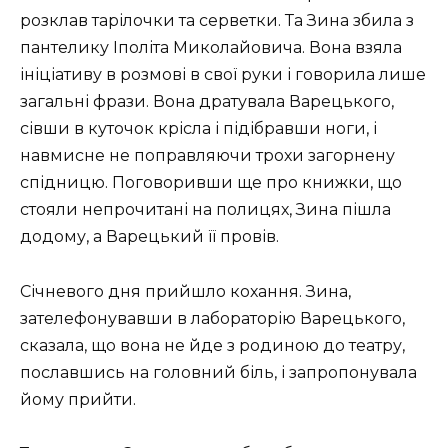
розклав тарілочки та серветки. Та Зина збила з
пантелику Іполіта Миколайовича. Вона взяла
ініціативу в розмові в свої руки і говорила лише
загальні фрази. Вона дратувала Варецького,
сівши в куточок крісла і підібравши ноги, і
навмисне не поправляючи трохи загорнену
спідницю. Поговоривши ще про книжки, що
стояли непрочитані на полицях, Зина пішла
додому, а Варецький її провів.
Січневого дня прийшло кохання. Зина,
зателефонувавши в лабораторію Варецького,
сказала, що вона не йде з родиною до театру,
пославшись на головний біль, і запропонувала
йому прийти.