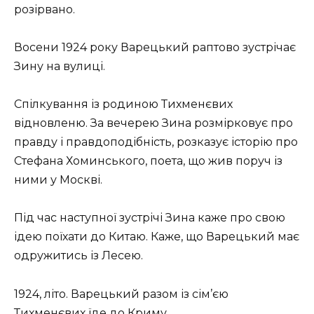
розірвано.
Восени 1924 року Варецький раптово зустрічає
Зину на вулиці.
Спілкування із родиною Тихменєвих
відновленю. За вечерею Зина розмірковує про
правду і правдоподібність, розказує історію про
Стефана Хоминського, поета, що жив поруч із
ними у Москві.
Під час наступної зустрічі Зина каже про свою
ідею поїхати до Китаю. Каже, що Варецький має
одружитись із Лесею.
1924, літо. Варецький разом із сім’єю
Тихменєвих їде до Криму.