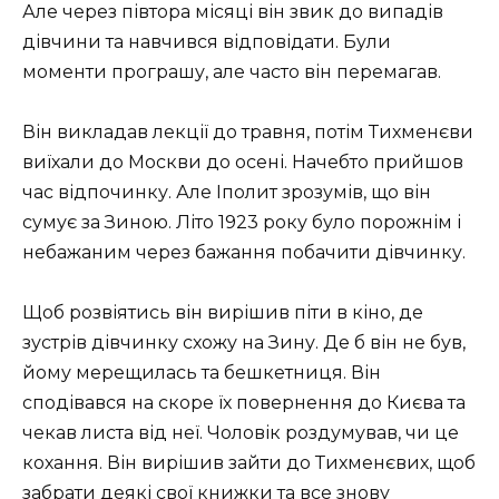
Але через півтора місяці він звик до випадів
дівчини та навчився відповідати. Були
моменти програшу, але часто він перемагав.
Він викладав лекції до травня, потім Тихменєви
виїхали до Москви до осені. Начебто прийшов
час відпочинку. Але Іполит зрозумів, що він
сумує за Зиною. Літо 1923 року було порожнім і
небажаним через бажання побачити дівчинку.
Щоб розвіятись він вирішив піти в кіно, де
зустрів дівчинку схожу на Зину. Де б він не був,
йому мерещилась та бешкетниця. Він
сподівався на скоре їх повернення до Києва та
чекав листа від неї. Чоловік роздумував, чи це
кохання. Він вирішив зайти до Тихменєвих, щоб
забрати деякі свої книжки та все знову