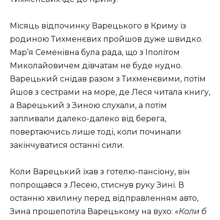
Місяць відпочинку Варецького в Криму із
родиною Тихменєвих пройшов дуже швидко.
Мар’я Семенівна була рада, що з Іполітом
Миколайовичем дівчатам не буде нудно.
Варецький снідав разом з Тихменєвими, потім
йшов з сестрами на море, де Леся читала книгу,
а Варецький з Зиною слухали, а потім
запливали далеко-далеко від берега,
повертаючись лише тоді, коли починали
закінчуватися останні сили.
Коли Варецький їхав з готелю-пансіону, він
попрощався з Лесею, стиснув руку Зині. В
останню хвилину перед відправленням авто,
Зина прошепотіла Варецькому на вухо:
«Коли б