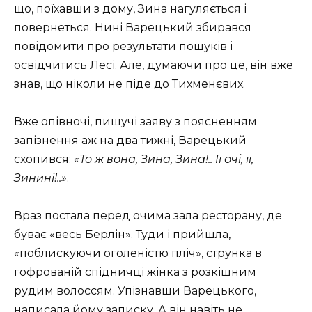
що, поїхавши з дому, Зина нагуляється і
повернеться. Нині Варецький збирався
повідомити про результати пошуків і
освідчитись Лесі. Але, думаючи про це, він вже
знав, що ніколи не піде до Тихменєвих.
Вже опівночі, пишучі заяву з поясненням
запізнення аж на два тижні, Варецький
схопився: «
То ж вона, Зина, Зина!.. Її очі, її,
Зинині!..»
.
Враз постала перед очима зала ресторану, де
буває «весь Берлін». Туди і прийшла,
«поблискуючи оголеністю пліч», струнка в
гофрованій спідничці жінка з розкішним
рудим волоссям. Упізнавши Варецького,
написала йому записку. А він навіть не