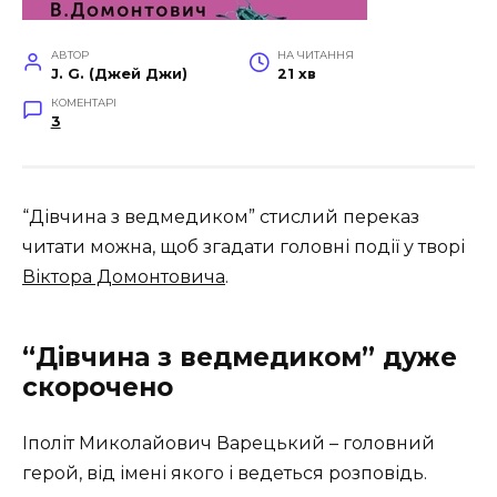
АВТОР
НА ЧИТАННЯ
J. G. (Джей Джи)
21 хв
КОМЕНТАРІ
3
“Дівчина з ведмедиком” стислий переказ
читати можна, щоб згадати головні події у творі
Віктора Домонтовича
.
“Дівчина з ведмедиком” дуже
скорочено
Іполіт Миколайович Варецький – головний
герой, від імені якого і ведеться розповідь.