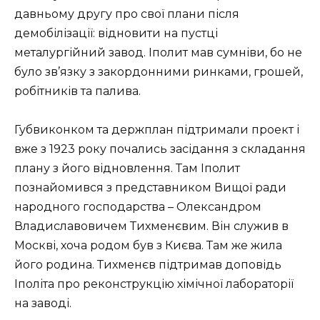
давньому другу про свої плани після
демобілізації: відновити на пустці
металургійний завод. Іполит мав сумніви, бо не
було зв’язку з закордонними ринками, грошей,
робітників та палива.
Губвиконком та держплан підтримали проект і
вже з 1923 року почались засідання з складання
плану з його відновлення. Там Іполит
познайомився з представником Вищої ради
народного господарства – Олександром
Владиславовичем Тихменєвим. Він служив в
Москві, хоча родом був з Києва. Там же жила
його родина. Тихменєв підтримав доповідь
Іполіта про реконструкцію хімічної лабораторії
на заводі.