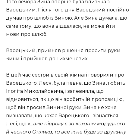
Того вечора Зина вперше була близька з
Варецьким. Після того дня Варецький постійно
думав про шлюб із Зиною. Але Зина думала, що
саме тому, що вона віддалася, не може йти
мови про шлюб.
Варецький, прийняв рішення просити руки
Зини і прийшов до Тихменєвих.
В цей час сестри в своїй кімнаті говорили про
Варецького. Леся, була певна, що Зина любить
Іполіта Миколайовича, і запевняла, що
відмовиться, якщо він зробить їй пропозицію,
щоб він просив Зининої руки. Зина не хоче
визнавати, що кохає Варецького і зізнається
Лесі, що
«…вже півроку є за коханку марудного
й чесного Оплика, та все ж не буде за дружину