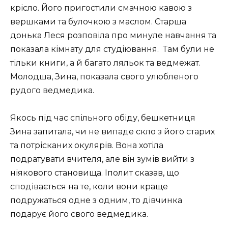
крісло. Його пригостили смачною кавою з
вершками та булочкою з маслом. Старша
донька Леся розповіла про минуле навчання та
показала кімнату для студіювання.
Там були не
тільки книги, а й багато ляльок та ведмежат.
Молодша, Зина, показала свого улюбленого
рудого ведмедика.
Якось під час спільного обіду, бешкетниця
Зина запитала, чи не випаде скло з його старих
та потрісканих окулярів. Вона хотіла
подратувати вчителя, але він зумів вийти з
ніякового становища. Іполит сказав, що
сподівається на те, коли вони краще
подружаться одне з одним, то дівчинка
подарує його свого ведмедика.