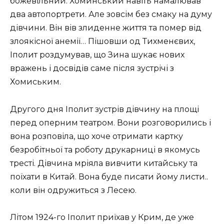
божевільний. Хоминський навіть намалював
два автопортрети. Але зовсім без смаку на думу
дівчини. Він вів злиденне життя та помер від
злоякісної анемії… Пішовши од Тихменєвих,
Іполит роздумував, що Зина шукає нових
вражень і досвідів саме після зустрічі з
Хомиським.
Другого дня Іполит зустрів дівчину на площі
перед оперним театром. Вони розговорились і
вона розповіла, що хоче отримати картку
безробітньої та роботу друкарниці в якомусь
тресті. Дівчина мріяла вивчити китайську та
поїхати в Китай. Вона буде писати йому листи..
коли він одружиться з Лесею.
Літом 1924-го Іполит приїхав у Крим, де уже