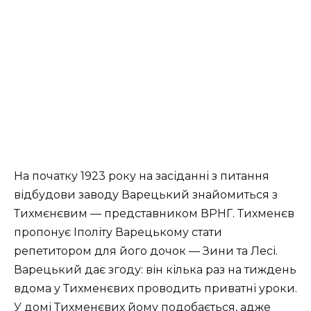
На початку 1923 року на засіданні з питання
відбудови заводу Варецький знайомиться з
Тихмєнєвим — представником ВРНГ. Тихменєв
пропонує Іполіту Варецькому стати
репетитором для його дочок — Зини та Лесі.
Варецький дає згоду: він кілька раз на тиждень
вдома у Тихменєвих проводить приватні уроки.
У домі Тихменєвих йому подобається, адже