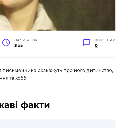
НА ЧИТАННЯ
КОМЕНТАРІ
3 хв
0
я письменника розкажуть про його дитинство,
ня та хоббі.
каві факти