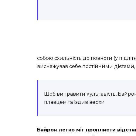
собою схильність до повноти (у підлітко
виснажував себе постійними дієтами, 
Щоб виправити кульгавість, Байрон
плавцем та їздив верхи
Байрон легко міг проплисти відстан