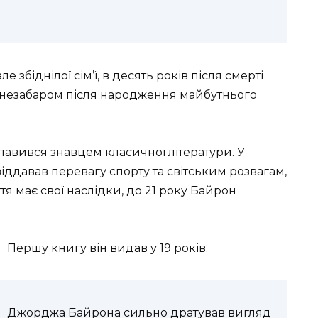
 збіднілої сім’ї, в десять років після смерті
ції незабаром після народження майбутнього
славився знавцем класичної літератури. У
ддавав перевагу спорту та світським розвагам,
тя має свої наслідки, до 21 року Байрон
Першу книгу він видав у 19 років.
Джорджа Байрона сильно дратував вигляд