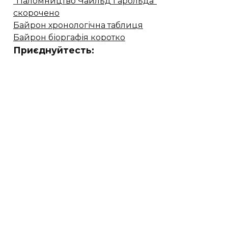
"Паломництво Чайльд Гарольда"
скорочено
Байрон хронологічна таблиця
Байрон біоргафія коротко
Приєднуйтесть: