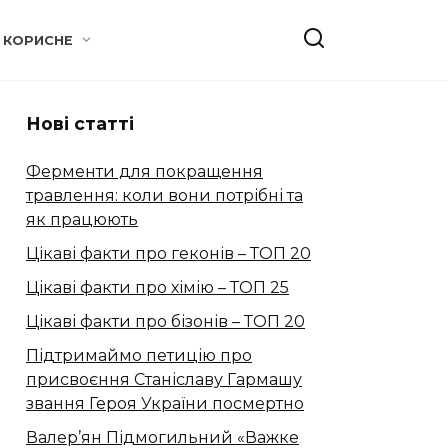
КОРИСНЕ
Нові статті
Ферменти для покращення
травлення: коли вони потрібні та
як працюють
Цікаві факти про геконів – ТОП 20
Цікаві факти про хімію – ТОП 25
Цікаві факти про бізонів – ТОП 20
Підтримаймо петицію про
присвоєння Станіславу Гармашу
звання Героя України посмертно
Валер’ян Підмогильний «Важке