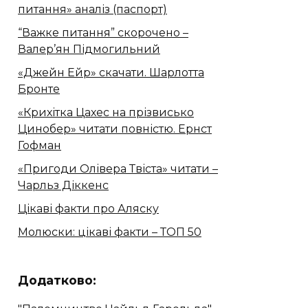
питання» аналіз (паспорт)
“Важке питання” скорочено –
Валер’ян Підмогильний
«Джейн Ейр» скачати. Шарлотта
Бронте
«Крихітка Цахес на прізвисько
Цинобер» читати повністю. Ернст
Гофман
«Пригоди Олівера Твіста» читати –
Чарльз Діккенс
Цікаві факти про Аляску
Молюски: цікаві факти – ТОП 50
Додатково: