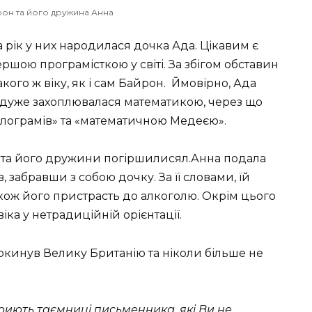
он та його дружина Анна
а рік у них народилася дочка Ада. Цікавим є
ршою програмісткою у світі. За збігом обставин
акого ж віку, як і сам Байрон. Ймовірно, Ада
ка дуже захоплювалася математикою, через що
лограмів» та «математичною Медеєю».
а та його дружини погіршилисял.Анна подала
в, забравши з собою дочку. За її словами, їй
кож його пристрасть до алкоголю. Окрім цього
ка у нетрадиційній орієнтації.
кинув Велику Британію та ніколи більше не
риють таємниці письменника, які Ви не