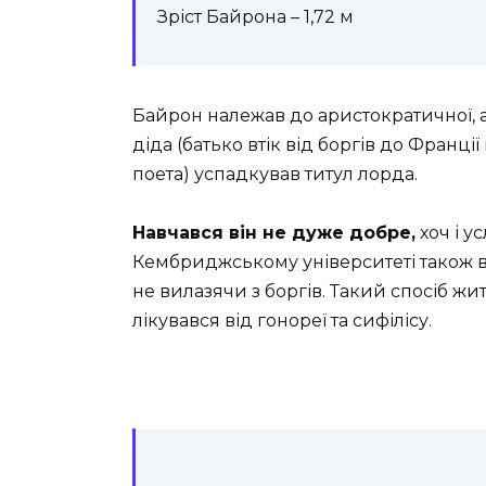
Зріст Байрона – 1,72 м
Байрон належав до аристократичної, але
діда (батько втік від боргів до Фран
поета) успадкував титул лорда.
Навчався він не дуже добре,
хоч і у
Кембриджському університеті також ві
не вилазячи з боргів. Такий спосіб жит
лікувався від гонореї та сифілісу.