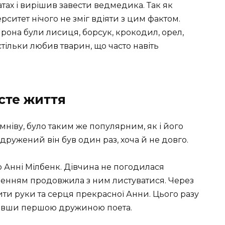
тах і вирішив завести ведмедика. Так як
рситет нічого не зміг вдіяти з цим фактом.
рона були лисиця, борсук, крокодил, орел,
астільки любив тварин, що часто навіть
сте життя
мніву, було таким же популярним, як і його
одружений він був один раз, хоча й не довго.
ю Анні Мілбенк. Дівчина не погодилася
оленням продовжила з ним листуватися. Через
ти руки та серця прекрасної Анни. Цього разу
тавши першою дружиною поета.