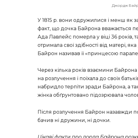
Джордж Байр
У 1815 р. вони одружилися і менш як з
факт, що дочка Байрона вважається пе
Ада Лавлейс померла у віці 36 років, т
отримала свої здібності від матері, я
Байрон називав її «принцесою парале
Через кілька років взаємини Байрон
на розлучення і поїхала до своїх батькі
набридло терпіти зради Байрона, а та
жінка обґрунтовано підозрювала чолові
Після розлучення Байрон назавжди по
бачив ні дружини, ні дочки.
Цікаві факти про лорда Байрона розк