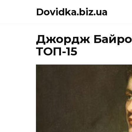
Перейти
Dovidka.biz.ua
до
вмісту
Джордж Байрон
ТОП-15