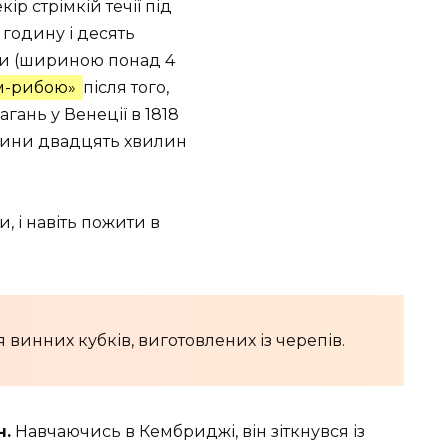
ір стрімкій течії під
 годину і десять
и (шириною понад 4
ем-рибою»
після того,
гань у Венеції в 1818
одини двадцять хвилин
, і навіть пожити в
 винних кубків, виготовлених із черепів.
н.
Навчаючись в Кембриджі, він зіткнувся із