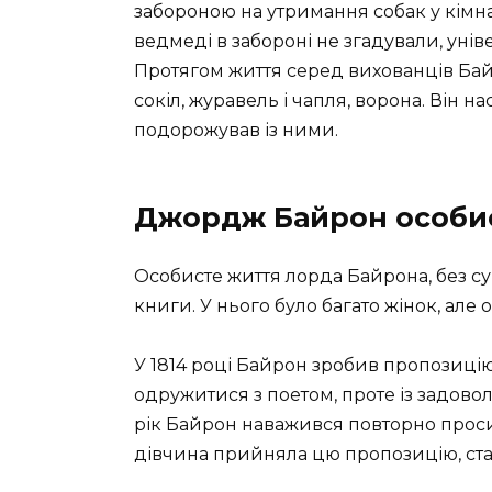
забороною на утримання собак у кімна
ведмеді в забороні не згадували, уніве
Протягом життя серед вихованців Бай
сокіл, журавель і чапля, ворона. Він н
подорожував із ними.
Джордж Байрон особи
Особисте життя лорда Байрона, без су
книги. У нього було багато жінок, але 
У 1814 році Байрон зробив пропозиці
одружитися з поетом, проте із задов
рік Байрон наважився повторно проси
дівчина прийняла цю пропозицію, с