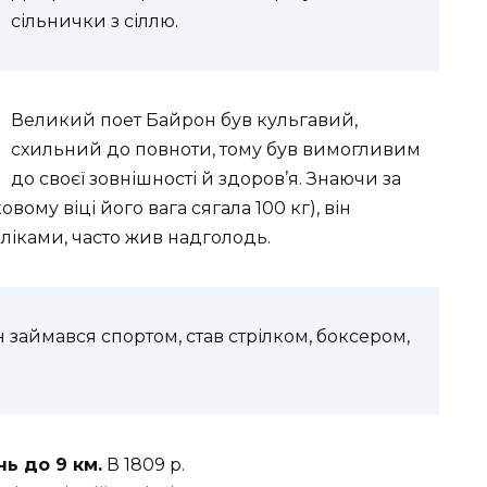
сільнички з сіллю.
Великий поет
Байрон був кульгавий,
схильний до повноти
, тому був вимогливим
до своєї зовнішності й здоров’я. Знаючи за
вому віці його вага сягала 100 кг), він
ліками, часто жив надголодь.
 займався спортом, став стрілком, боксером,
ь до 9 км.
В 1809 р.