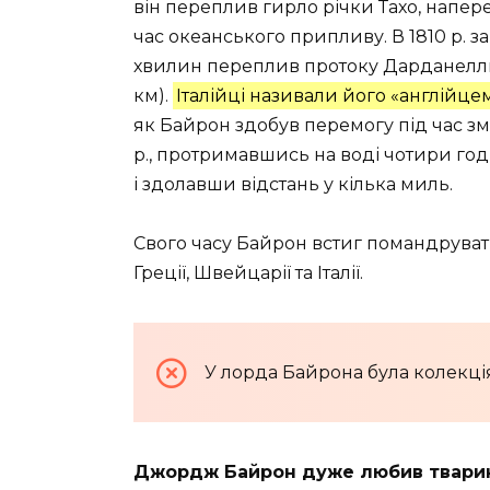
він переплив гирло річки Тахо, наперек
час океанського припливу. В 1810 р. за
хвилин переплив протоку Дарданелл
км).
Італійці називали його «англійц
як Байрон здобув перемогу під час зма
p., протримавшись на воді чотири г
і здолавши відстань у кілька миль.
Свого часу Байрон встиг помандрувати
Греції, Швейцарії та Італії.
У лорда Байрона була колекція
Джордж Байрон дуже любив твари