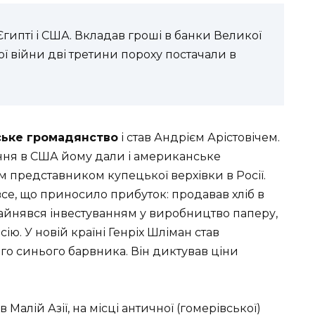
 Єгипті і США. Вкладав гроші в банки Великої
кої війни дві третини пороху постачали в
ське громадянство
і став Андрієм Арістовічем.
ння в США йому дали і американське
м представником купецької верхівки в Росії.
все, що приносило прибуток: продавав хліб в
 зайнявся інвестуванням у виробництво паперу,
ю. У новій країні Генріх Шліман став
го синього барвника. Він диктував ціни
алій Азії, на місці античної (гомерівської)