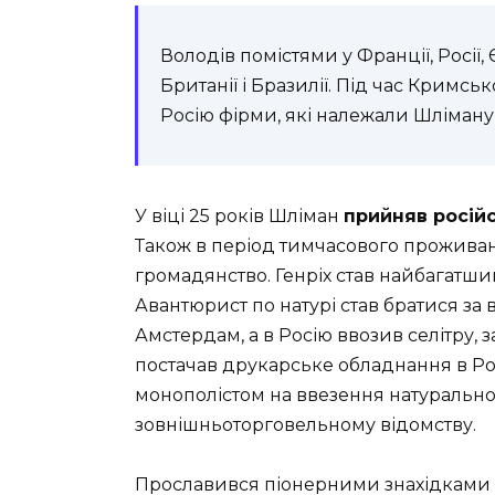
Володів помістями у Франції, Росії,
Британії і Бразилії. Під час Кримсь
Росію фірми, які належали Шліману
У віці 25 років Шліман
прийняв росій
Також в період тимчасового прожива
громадянство. Генріх став найбагатши
Авантюрист по натурі став братися за 
Амстердам, а в Росію ввозив селітру,
постачав друкарське обладнання в Росі
монополістом на ввезення натурально
зовнішньоторговельному відомству.
Прославився піонерними знахідками в М