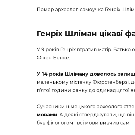
Помер археолог-самоучка Генріх Шліма
Генріх Шліман цікаві ф
У 9 років Генріх втратив матір. Батьк
Фікен Бенке.
У 14 років Шліману довелось зали
маленькому містечку Фюрстенберзі, де
п’ятої години ранку до одинадцятої в
Сучасники німецького археолога ствер
мовами
. А деякі стверджували, що він
був філологом і всі мови вивчив сам.