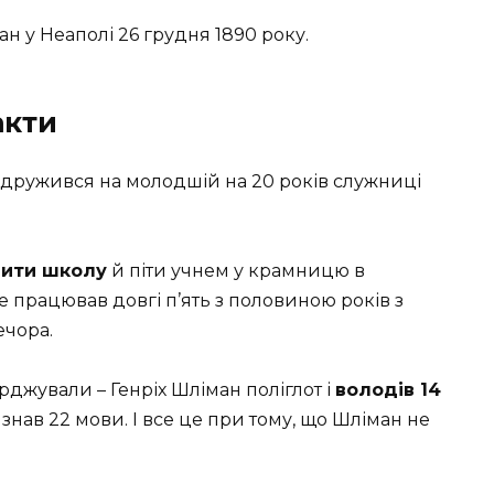
н у Неаполі 26 грудня 1890 року.
акти
о одружився на молодшій на 20 років служниці
шити школу
й піти учнем у крамницю в
 працював довгі п’ять з половиною років з
ечора.
джували – Генріх Шліман поліглот і
володів 14
 знав 22 мови. І все це при тому, що Шліман не