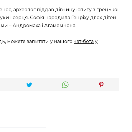
ос, археолог піддав дівчину іспиту з грецької
руки і серця. Софія народила Генріху двох дітей,
ми – Андромаха і Агамемнона.
дь, можете запитати у нашого
чат-бота у