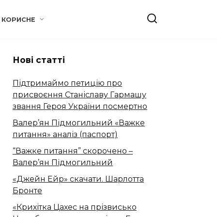
КОРИСНЕ
Нові статті
Підтримаймо петицію про
присвоєння Станіславу Гармашу
звання Героя України посмертно
Валер’ян Підмогильний «Важке
питання» аналіз (паспорт)
“Важке питання” скорочено –
Валер’ян Підмогильний
«Джейн Ейр» скачати. Шарлотта
Бронте
«Крихітка Цахес на прізвисько