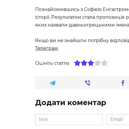
Познайомившись з Софією Енгастромен
історії. Результатом стала пропозиція 
яких назвали давньогрецькими імена
Якщо ви не знайшли потрібну відпові
Телеграм
.
Оцініть статтю
Додати коментар
Ім'я
Email
*
*