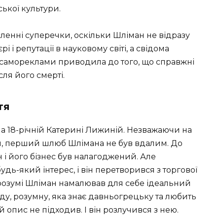
ької культури.
ленні суперечки, оскільки Шліман не відразу
і і репутації в науковому світі, а свідома
до самореклами приводила до того, що справжні
ля його смерті.
тя
а 18-річній Катерині Лижиній. Незважаючи на
й, перший шлюб Шлімана не був вдалим. До
 і його бізнес був налагоджений. Але
дь-який інтерес, і він перетворився з торгової
розумі Шліман намалював для себе ідеальний
оду, розумну, яка знає давньогрецьку та любить
 опис не підходив. І він розлучився з нею.