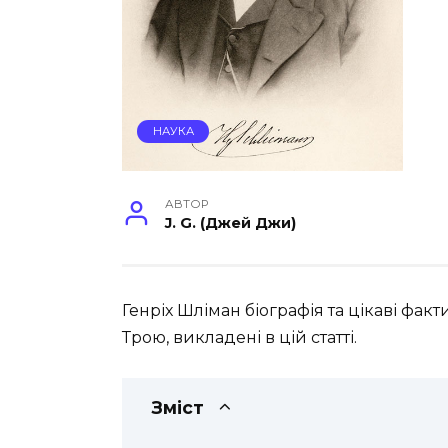
НАУКА
АВТОР
J. G. (Джей Джи)
Генріх Шліман біографія та цікаві фак
Трою, викладені в цій статті.
Зміст