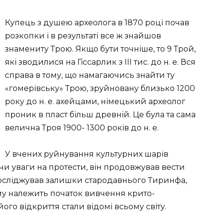
Купець з душею археолога в 1870 році почав
розкопки і в результаті все ж знайшов
знамениту Трою. Якщо бути точніше, то 9 Трой,
які зводилися на Гіссарлик з III тис. до н. е. Вся
справа в тому, що намагаючись знайти ту
«гомерівську» Трою, зруйновану близько 1200
року до н. е. ахейцами, німецький археолог
проник в пласт більш древній. Це була та сама
велична Троя 1900- 1300 років до н. е.
У вчених руйнування культурних шарів
и уваги на протести, він продовжував вести
 досліджував залишки стародавнього Тиринфа,
ому належить початок вивчення крито-
 його відкриття стали відомі всьому світу.