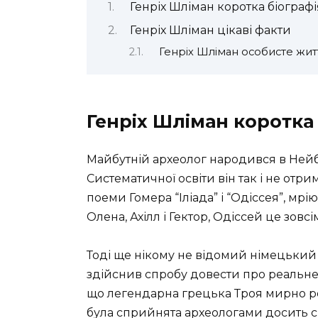
Генріх Шліман коротка біографі
Генріх Шліман цікаві факти
Генріх Шліман особисте жит
Генріх Шліман коротка
Майбутній археолог народився в Нейбу
Систематичної освіти він так і не отр
поеми Гомера “Іліада” і “Одіссея”, мр
Олена, Ахілл і Гектор, Одіссей це зовсі
Тоді ще нікому не відомий німецький 
здійснив спробу довести про реальне 
що легендарна грецька Троя мирно роз
була сприйнята археологами досить с