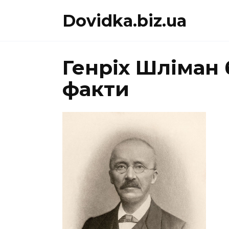
Перейти
Dovidka.biz.ua
до
вмісту
Генріх Шліман б
факти