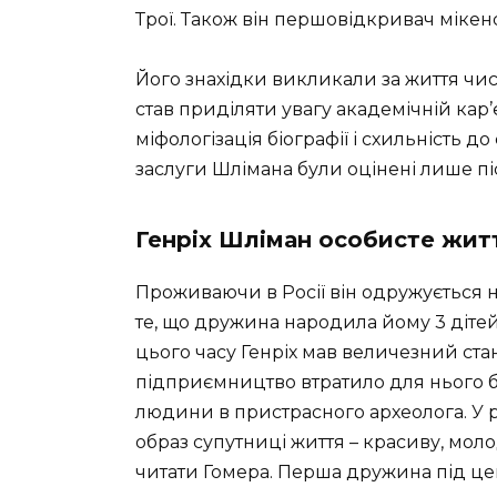
Трої. Також він першовідкривач мікенс
Його знахідки викликали за життя чис
став приділяти увагу академічній кар’єр
міфологізація біографії і схильність 
заслуги Шлімана були оцінені лише піс
Генріх Шліман особисте жит
Проживаючи в Росії він одружується н
те, що дружина народила йому 3 діте
цього часу Генріх мав величезний стан
підприємництво втратило для нього бу
людини в пристрасного археолога. У 
образ супутниці життя – красиву, мол
читати Гомера. Перша дружина під цей