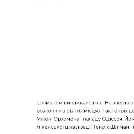
Шліманом викликало гнів. Не звертаюч
розкопки в різних місцях. Так Генріх
Мікен, Орхомена і палацу Одіссея. Й
мікенської цивілізації. Генріх Шліман і