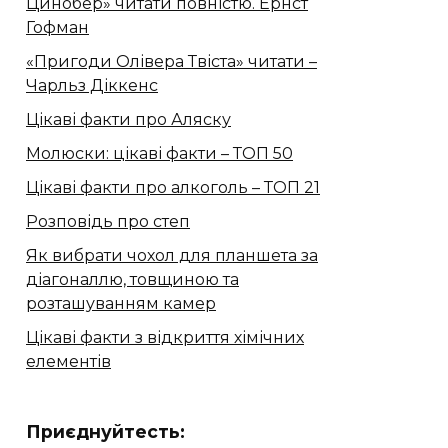
Цинобер» читати повністю. Ернст
Гофман
«Пригоди Олівера Твіста» читати –
Чарльз Діккенс
Цікаві факти про Аляску
Молюски: цікаві факти – ТОП 50
Цікаві факти про алкоголь – ТОП 21
Розповідь про степ
Як вибрати чохол для планшета за
діагоналлю, товщиною та
розташуванням камер
Цікаві факти з відкриття хімічних
елементів
Приєднуйтесть: