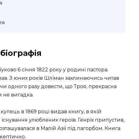
я
тя
 біографія
ково 6 січня 1822 року у родині пастора.
имав. З юних років Шліман захлинаючись читав
іючи одного разу довести, що Троя, прекрасна
м не вигадка.
купець в 1869 році видав книгу, в якій
існування улюблених героїв. Генріх припустив,
ташувалася в Малій Азії під пагорбом. Книга
кептично.