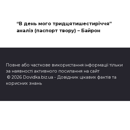
“В день мого тридцятишестиріччя”
аналіз (паспорт твору) – Байрон
Повне або часткове використання інформації тільки
за наявності активного посилання на сайт
© 2026 Dovidka.biz.ua - Довідник цікавих фактів та
корисних знань