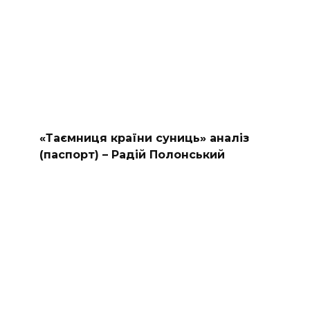
«Таємниця країни суниць» аналіз
(паспорт) – Радій Полонський