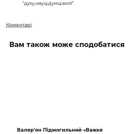
“духу,науці,думці,волі”.
Кількість
Коментарі
коментарів
Вам також може сподобатися
Валер’ян Підмогильний «Важке