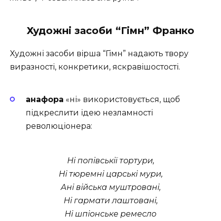
Художні засоби “Гімн” Франко
Художні засоби вірша “Гімн” надають твору
виразності, конкретики, яскравішостості.
анафора
«ні» використовується, щоб
підкреслити ідею незламності
революціонера:
Ні попівськії тортури,
Ні тюремні царські мури,
Ані війська муштровані,
Ні гармати лаштовані,
Ні шпіонське ремесло