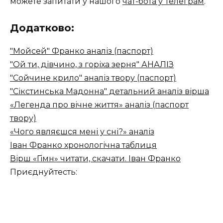
можете запитати у нашого
чат-бота у Телеграм
.
Додатково:
"Мойсей" Франко аналіз (паспорт)
"Ой ти, дівчино, з горіха зерня" АНАЛІЗ
"Сойчине крило" аналіз твору (паспорт)
"Сікстинська Мадонна" детальний аналіз вірша
«Легенда про вічне життя» аналіз (паспорт
твору)
«Чого являєшся мені у сні?» аналіз
Іван Франко хронологічна таблиця
Вірш «Гімн» читати, скачати. Іван Франко
Приєднуйтесть: