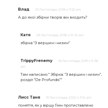
Влад
25 Листопада, 2018 о 11:22 am
А до якої збірки творів він входить?
Катя
26 Листопада, 2018 о 10:32 am
збірка “З вершин і низин”
TrippyFrenemy
16 Листопада, 2019 о 9:38
am
Там написано:” Збірка: “З вершин і низин”,
розділ “De Profundis””
Лисс Таня
19 Листопада, 2020 о 11:14 am
поняття, як у віршу Гімн протиставлено