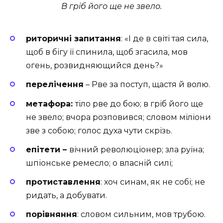
В гріб його ще не звело.
риторичні запитання
: «І де в світі тая сила,
щоб в бігу її спинила, щоб згасила, мов
огень, розвидняющийся день?»
перелічення
– Рве за поступ, щастя й волю.
метафора:
тіло рве до бою; в гріб його ще
не звело; вчора розповився; словом міліони
зве з собою; голос духа чути скрізь.
епітети –
вічний революціонер; зла руїна;
шпіонське ремесло; о власній силі;
протиставлення
: хоч синам, як не собі; не
ридать, а добувати.
порівняння
: словом сильним, мов трубою.