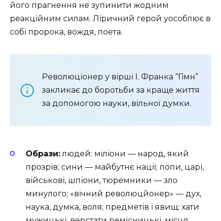
його прагнення не зупинити жодним
реакційним силам. Ліричний герой уособлює в
собі пророка, вождя, поета.
Революціонер у вірші І. Франка “Гімн”
закликає до боротьби за краще життя
за допомогою науки, вільної думки.
Образи:
людей: міліони — народ, який
прозрів; сини — майбутнє нації; попи, царі,
військові, шпіони, тюремники — зло
минулого; «вічний революцйонер» — дух,
наука, думка, воля; предметів і явищ: хати
мужицькі, верстати ремісницькі, місця