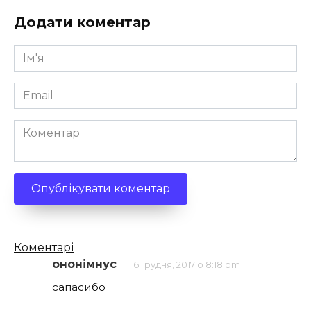
Додати коментар
Ім'я
*
Email
*
Коментар
Кількість
Коментарі
коментарів
ононімнус
6 Грудня, 2017 о 8:18 pm
сапасибо