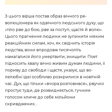
З цього вірша постав образ вічного ре­
волюціонера як одвічного людського духу, що
«тіло рве до бою, рве за поступ, щастя й волю».
Цього прагнення людини не зупинити ніяким
реакційним силам, хоч, як свідчить історія
людства, вони впродовж ти­сячоліть
намагалися його умертвити, знищити. Поет
підносить хвалу вічно живим думам людини, її
пориву до свободи і щастя, указує, що во­
лелюбні ідеї особливо розкрилися в новітній
час. Дух, що тільки «вчора розповився», рвучко
простує туди, де розвидняється, гучним
голосом кличе до себе мільйони
скривджених…