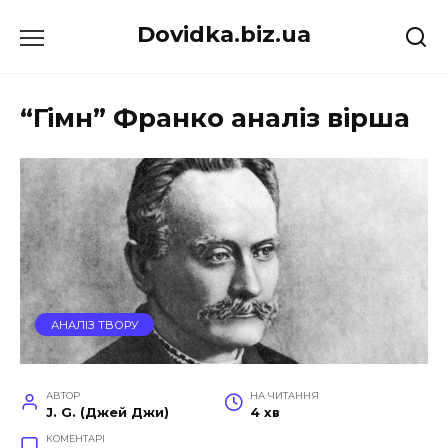
Перейти
Dovidka.biz.ua
до
вмісту
“Гімн” Франко аналіз вірша
АНАЛІЗ ТВОРУ
АВТОР
НА ЧИТАННЯ
J. G. (Джей Джи)
4 хв
КОМЕНТАРІ