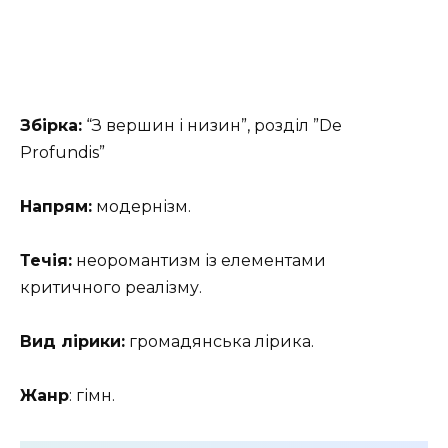
Збірка:
“З вершин і низин”, розділ ”De
Profundis”
Напрям:
модернізм.
Течія:
неоромантизм із елементами
критичного реалізму.
Вид лірики:
громадянська лірика.
Жанр
: гімн.