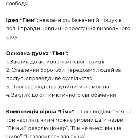
свободи.
Ідея “Гімн”:
незламність бажання й пошуків
волі і правди,невпинне зростання визвольного
руху.
Основна думка “Гімн”:
1. Заклик до активної життєвої позиції
2. Схвалення боротьби передових людей за
поступ, справедливе суспільство
3. Програс людства зупинити не можна
4. Заклик до оптимістичного світобачення
Композиція вірша “Гімн”
– вірш поділяється на
три частини, яким можна умовно дати назви:
“Вічний революціонер”, “Він не вмер, він ще
живе”, “Розвалилась зла руїна”.