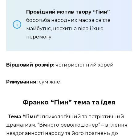
Провідний мотив твору “Гімн”
:
боротьба народних мас за світле
майбутнє, несхитна віра і їхню
перемогу.
Віршовий розмір:
чотиристопний хорей
Римування:
суміжне
Франко
“Гімн” тема та ідея
Тема “Гімн”:
психологічний та патріотичний
драматизм. “Вічного революціонер” – втілення
нездоланності народу та його прагнень до