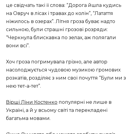
це свідчать такі її слова: “Дорога йшла кудись
на Овруч в лісах і травах до колін”, “Латаття
ніжилось в озерах”. Літня гроза буває надто
сильною, були страшні грозові розряди:
“Черкнула блискавка по зелах, аж полягали
вони всі”.
Хоч гроза погримувала грізно, але автор
насолоджується чудовою музикою громових
розкатів, розділяє з ним свої почуття “Були ми з
нею тет-а-тет”.
Вірші Ліни Костенко
популярні не лише в
Україні, а й у всьому світі та перекладені
багатьма мовами.