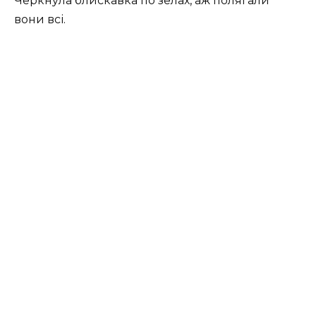
Черкнула блискавка по зелах, аж полягали
вони всі.