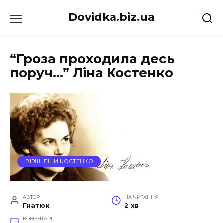
Перейти
Dovidka.biz.ua
до
вмісту
“Гроза проходила десь
поруч…” Ліна Костенко
ВІРШІ ЛІНИ КОСТЕНКО
АВТОР
НА ЧИТАННЯ
Гнатюк
2 хв
КОМЕНТАРІ