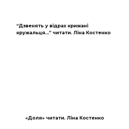
“Дзвенять у відрах крижані
кружальця…” читати. Ліна Костенко
«Доля» читати. Ліна Костенко