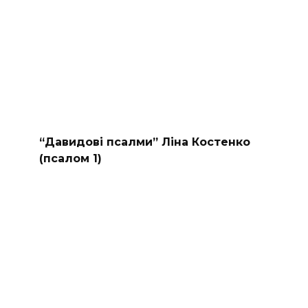
“Давидові псалми” Ліна Костенко
(псалом 1)