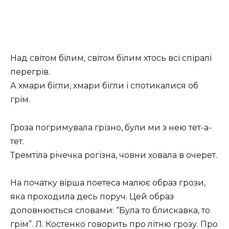
Над світом білим, світом білим хтось всі спіралі
перегрів.
А хмари бігли, хмари бігли і спотикалися об
грім.
Гроза погримувала грізно, були ми з нею тет-а-
тет.
Тремтіла річечка рогізна, човни ховала в очерет.
На початку вірша поетеса малює образ грози,
яка проходила десь поруч. Цей образ
доповнюється словами: “Була то блискавка, то
грім”. Л. Костенко говорить про літню грозу. Про