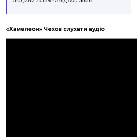
людини залежно від обставин
«Хамелеон» Чехов слухати аудіо