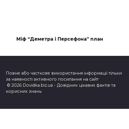
Міф “Деметра і Персефона” план
Повне або часткове використання інформації тільки
за наявності активного посилання на сайт
© 2026 Dovidka.biz.ua - Довідник цікавих фактів та
корисних знань