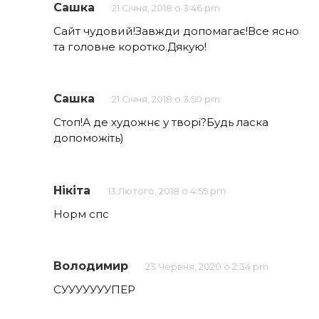
Сашка
21 Січня, 2018 о 3:46 pm
Сайт чудовий!Завжди допомагає!Все ясно
та головне коротко.Дякую!
Сашка
21 Січня, 2018 о 3:50 pm
Стоп!А де художнє у творі?Будь ласка
допоможіть)
Нікіта
13 Лютого, 2018 о 4:55 pm
Норм спс
Володимир
23 Червня, 2020 о 2:34 pm
СУУУУУУУПЕР