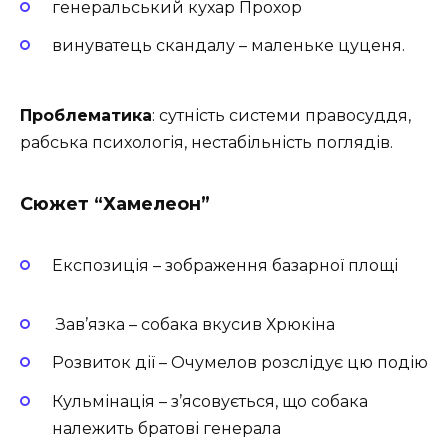
генеральський кухар Прохор
винуватець скандалу – маленьке цуценя.
Проблематика
: сутність системи правосуддя,
рабська психологія, нестабільність поглядів.
Сюжет “Хамелеон”
Експозиція – зображення базарної площі
Зав’язка – собака вкусив Хрюкіна
Розвиток дії – Очумелов розслідує цю подію
Кульмінація – з’ясовується, що собака
належить братові генерала