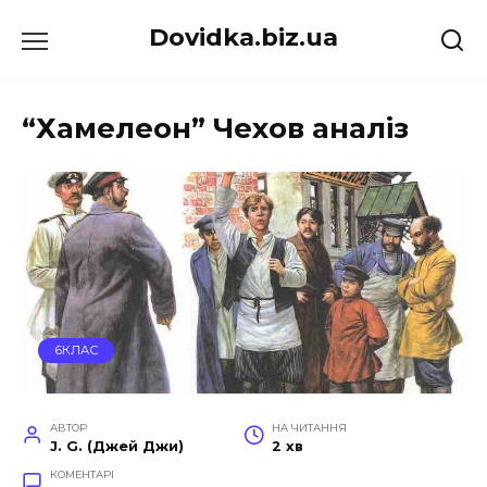
Перейти
Dovidka.biz.ua
до
вмісту
“Хамелеон” Чехов аналіз
6КЛАС
АВТОР
НА ЧИТАННЯ
J. G. (Джей Джи)
2 хв
КОМЕНТАРІ