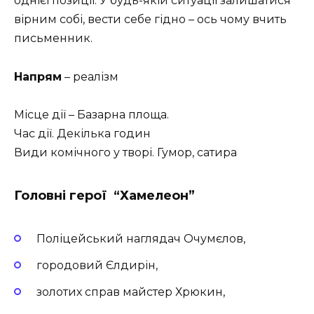
однієї позиції. У будь-якій ситуації залишатися
вірним собі, вести себе гідно – ось чому вчить
письменник.
Напрям
– реалізм
Місце дії – Базарна площа.
Час дії. Декілька годин
Види комічного у творі. Гумор, сатира
Головні герої “Хамелеон”
Поліцейський наглядач Очумєлов,
городовий Єлдирін,
золотих справ майстер Хрюкин,