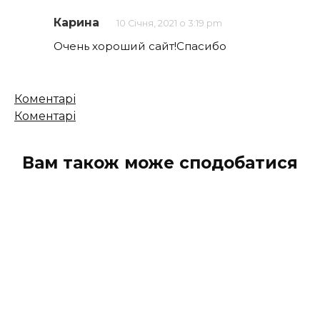
Карина
10 Січня, 2021 о 3:19 pm
Очень хороший сайт!Спасибо
Кількість
Коментарі
коментарів
Коментарі
Вам також може сподобатися