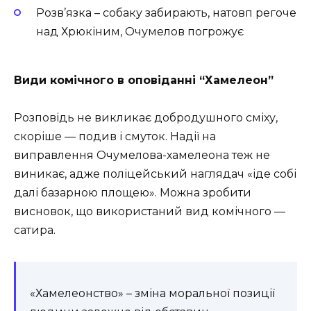
Розв’язка – собаку забирають, натовп регоче
над Хрюкіним, Очумелов погрожує
Види комічного в оповіданні “Хамелеон”
Розповідь не викликає добродушного сміху,
скоріше — подив і смуток. Надії на
виправлення Очумелова-хамелеона теж не
виникає, адже поліцейський наглядач «іде собі
далі базарною площею». Можна зробити
висновок, що використаний вид комічного —
сатира.
«Хамелеонство» – зміна моральної позиції