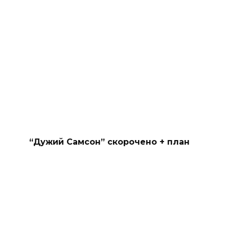
“Дужий Самсон” скорочено + план