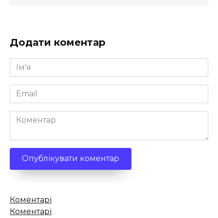
Додати коментар
Ім'я
*
Email
*
Коментар
Кількість
Коментарі
коментарів
Коментарі